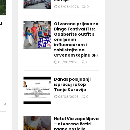
06/08/2026
0
u
Otvorene prijave za
Bingo Festival Fits:
Odaberite outfit s
omiljenim
influencerom i
zablistajte na
Crvenom tepihu SFF
05/08/2026
0
Danas posljednji
ispraćaj i ukop
Tanje Kurevije
05/08/2026
0
Hotel Via zapošljava
– otvorene četiri
radne pozicije