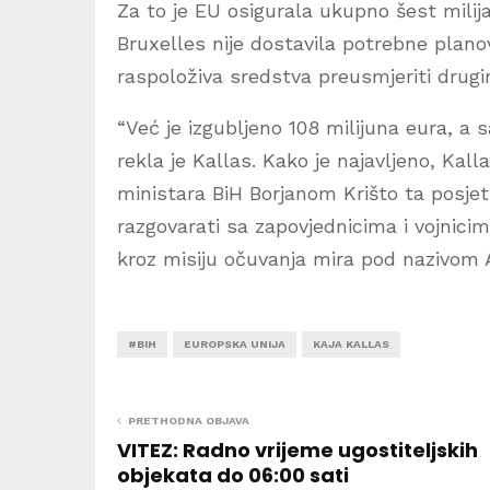
Za to je EU osigurala ukupno šest milija
Bruxelles nije dostavila potrebne planov
raspoloživa sredstva preusmjeriti drug
“Već je izgubljeno 108 milijuna eura, a s
rekla je Kallas. Kako je najavljeno, Kal
ministara BiH Borjanom Krišto ta posje
razgovarati sa zapovjednicima i vojnici
kroz misiju očuvanja mira pod nazivom 
#BIH
EUROPSKA UNIJA
KAJA KALLAS
PRETHODNA OBJAVA
VITEZ: Radno vrijeme ugostiteljskih
objekata do 06:00 sati