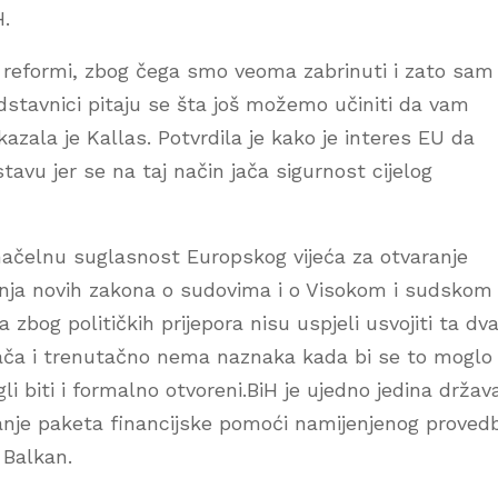
H.
j reformi, zbog čega smo veoma zabrinuti i zato sam
edstavnici pitaju se šta još možemo učiniti da vam
zala je Kallas. Potvrdila je kako je interes EU da
avu jer se na taj način jača sigurnost cijelog
 načelnu suglasnost Europskog vijeća za otvaranje
anja novih zakona o sudovima i o Visokom i sudskom 
zbog političkih prijepora nisu uspjeli usvojiti ta dv
rača i trenutačno nema naznaka kada bi se to moglo
i biti i formalno otvoreni.BiH je ujedno jedina držav
viranje paketa financijske pomoći namijenjenog provedb
 Balkan.