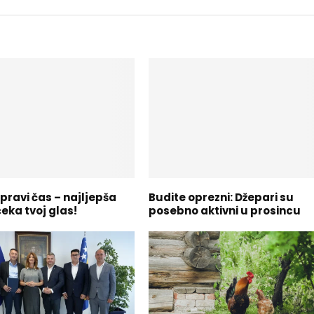
pravi čas – najljepša
Budite oprezni: Džepari su
eka tvoj glas!
posebno aktivni u prosincu