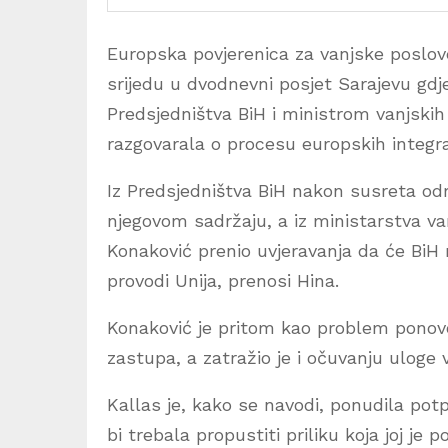
Europska povjerenica za vanjske poslove
srijedu u dvodnevni posjet Sarajevu gd
Predsjedništva BiH i ministrom vanjsk
razgovarala o procesu europskih integra
Iz Predsjedništva BiH nakon susreta održ
njegovom sadržaju, a iz ministarstva va
Konaković prenio uvjeravanja da će BiH 
provodi Unija, prenosi Hina.
Konaković je pritom kao problem ponovo
zastupa, a zatražio je i očuvanju ulog
Kallas je, kako se navodi, ponudila pot
bi trebala propustiti priliku koja joj je