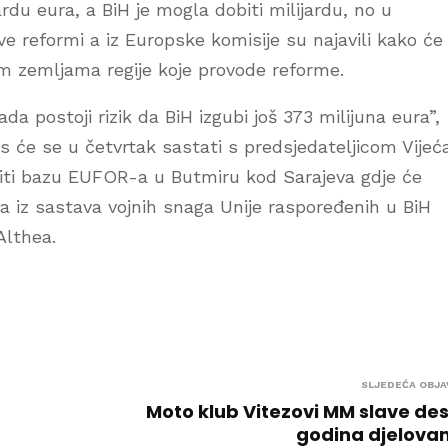
rdu eura, a BiH je mogla dobiti milijardu, no u
e reformi a iz Europske komisije su najavili kako će
im zemljama regije koje provode reforme.
ada postoji rizik da BiH izgubi još 373 milijuna eura”,
las će se u četvrtak sastati s predsjedateljicom Vijeć
titi bazu EUFOR-a u Butmiru kod Sarajeva gdje će
ma iz sastava vojnih snaga Unije raspoređenih u BiH
Althea.
SLJEDEĆA OBJA
Moto klub Vitezovi MM slave de
godina djelova