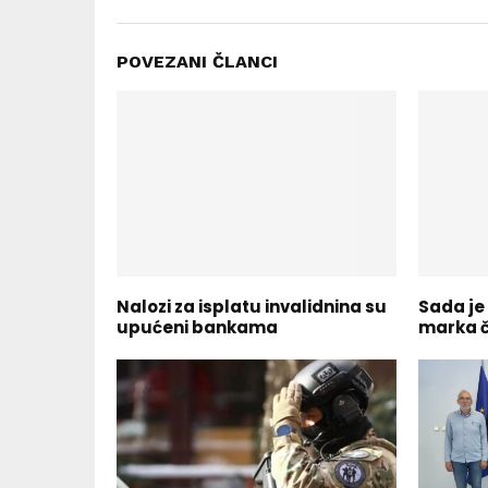
POVEZANI ČLANCI
Nalozi za isplatu invalidnina su
Sada je 
upućeni bankama
marka č