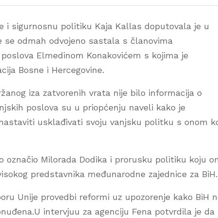
 i sigurnosnu politiku Kaja Kallas doputovala je u
je se odmah odvojeno sastala s članovima
ih poslova Elmedinom Konakovićem s kojima je
cija Bosne i Hercegovine.
anog iza zatvorenih vrata nije bilo informacija o
njskih poslova su u priopćenju naveli kako je
nastaviti usklađivati svoju vanjsku politku s onom k
 označio Milorada Dodika i prorusku politiku koju o
e visokog predstavnika međunarodne zajednice za BiH.
poru Unije provedbi reformi uz upozorenje kako BiH 
 ponuđena.U intervjuu za agenciju Fena potvrdila je da