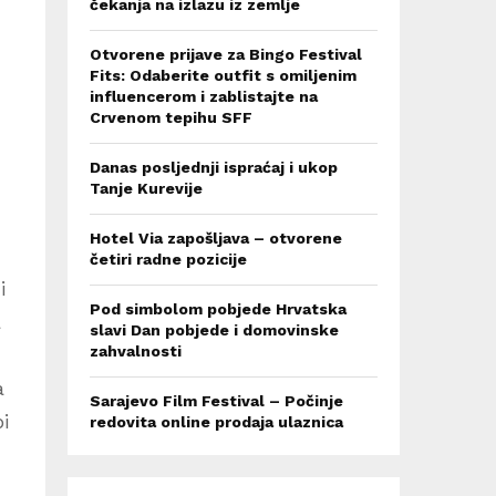
čekanja na izlazu iz zemlje
Otvorene prijave za Bingo Festival
Fits: Odaberite outfit s omiljenim
influencerom i zablistajte na
Crvenom tepihu SFF
Danas posljednji ispraćaj i ukop
Tanje Kurevije
Hotel Via zapošljava – otvorene
četiri radne pozicije
i
Pod simbolom pobjede Hrvatska
a
slavi Dan pobjede i domovinske
zahvalnosti
a
Sarajevo Film Festival – Počinje
i
redovita online prodaja ulaznica