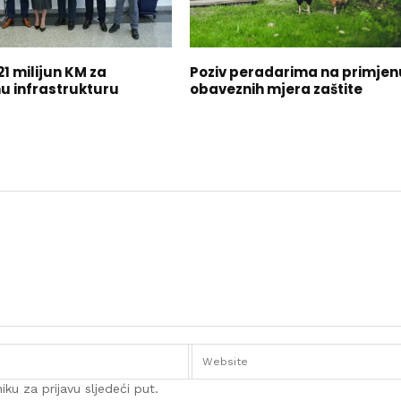
21 milijun KM za
Poziv peradarima na primjen
u infrastrukturu
obaveznih mjera zaštite
ku za prijavu sljedeći put.