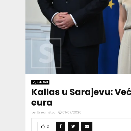
Vijesti BiH
Kallas u Sarajevu: Već
eura
by
Uredništvo
01/07/2026
0