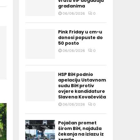
vrata VIP događaja
građanima
06/08/2026
0
Pink Friday u cm-u
donosi popuste do
50 posto
06/08/2026
0
HSP BiH podnio
apelaciju Ustavnom
sudu BiH protiv
ovjere kandidature
Slavena Kovačevića
06/08/2026
0
Pojačan promet
širom BiH, najduža
čekanja na izlazu iz
zemlje