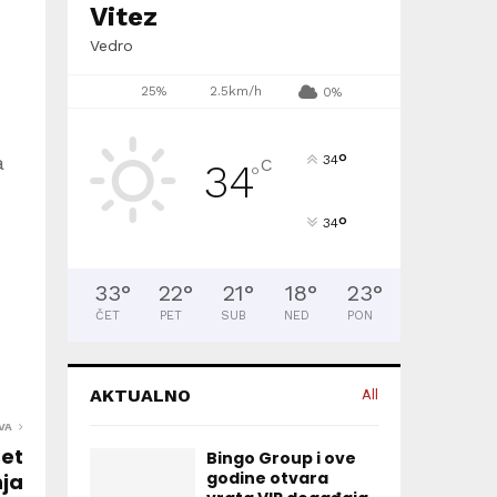
Vitez
Vedro
25%
2.5km/h
0%
°
a
34
C
34
°
°
34
33
°
22
°
21
°
18
°
23
°
ČET
PET
SUB
NED
PON
AKTUALNO
All
VA
set
Bingo Group i ove
godine otvara
nja