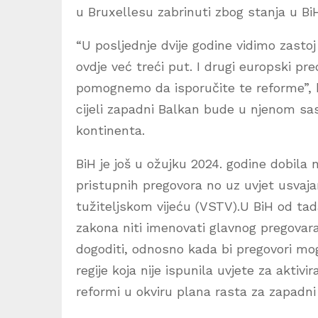
u Bruxellesu zabrinuti zbog stanja u Bi
“U posljednje dvije godine vidimo zasto
ovdje već treći put. I drugi europski pr
pomognemo da isporučite te reforme”, ka
cijeli zapadni Balkan bude u njenom sast
kontinenta.
BiH je još u ožujku 2024. godine dobila
pristupnih pregovora no uz uvjet usvaj
tužiteljskom vijeću (VSTV).U BiH od tada 
zakona niti imenovati glavnog pregova
dogoditi, odnosno kada bi pregovori mogl
regije koja nije ispunila uvjete za akti
reformi u okviru plana rasta za zapadni