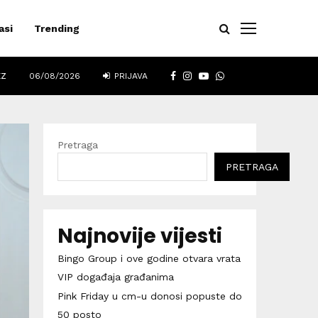
asi
Trending
FACEBOOK
INSTAGRAM
YOUTUBE
WHATSAPP
EZ
06/08/2026
PRIJAVA
Pretraga
PRETRAGA
Najnovije vijesti
Bingo Group i ove godine otvara vrata
VIP događaja građanima
Pink Friday u cm-u donosi popuste do
50 posto