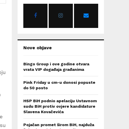
o
r
R
:
C
H
Nove objave
Bingo Group i ove godine otvara
vrata VIP događaja građanima
oju
Pink Friday u cm-u donosi popuste
do 50 posto
n
HSP BiH podnio apelaciju Ustavnom
sudu BiH protiv ovjere kandidature
Slavena Kovačevića
ne
 su
Pojačan promet širom BiH, najduža