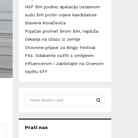
HSP BiH podnio apelaciju Ustavnom
sudu BiH protiv ovjere kandidature
Slavena Kovačevića
Pojačan promet širom BiH, najduža
čekanja na izlazu iz zemlje
Otvorene prijave za Bingo Festival
Fits: Odaberite outfit s omiljenim
influencerom i zablistajte na Crvenom
tepihu SFF
S
e
a
S
r
c
E
Prati nas
h
f
A