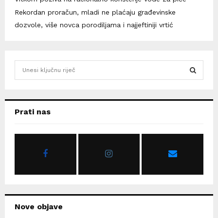
Rekordan proračun, mladi ne plaćaju građevinske
dozvole, više novca porodiljama i najjeftiniji vrtić
S
e
a
S
r
c
E
Prati nas
h
f
A
o
r
R
:
C
H
Nove objave