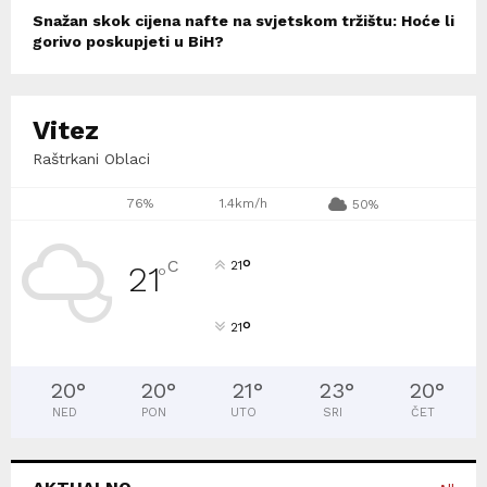
Snažan skok cijena nafte na svjetskom tržištu: Hoće li
gorivo poskupjeti u BiH?
Vitez
Raštrkani Oblaci
76%
1.4km/h
50%
°
C
21
21
°
°
21
20
°
20
°
21
°
23
°
20
°
NED
PON
UTO
SRI
ČET