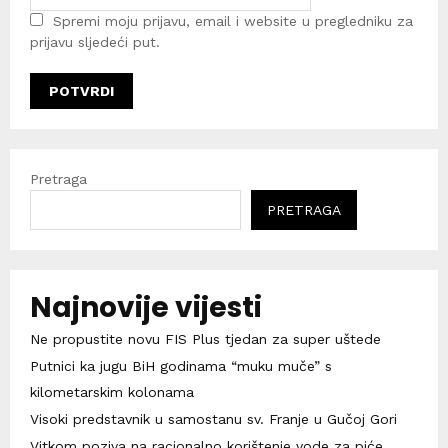
Spremi moju prijavu, email i website u pregledniku za
prijavu sljedeći put.
Pretraga
PRETRAGA
Najnovije vijesti
Ne propustite novu FIS Plus tjedan za super uštede
Putnici ka jugu BiH godinama “muku muče” s
kilometarskim kolonama
Visoki predstavnik u samostanu sv. Franje u Gučoj Gori
Vitkom poziva na racionalno korištenje vode za piće