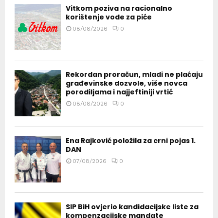
Vitkom poziva na racionalno
korištenje vode za piće
08/08/2026
0
Rekordan proračun, mladi ne plaćaju
građevinske dozvole, više novca
porodiljama i najjeftiniji vrtić
08/08/2026
0
Ena Rajković položila za crni pojas 1.
DAN
07/08/2026
0
SIP BiH ovjerio kandidacijske liste za
kompenzacijske mandate