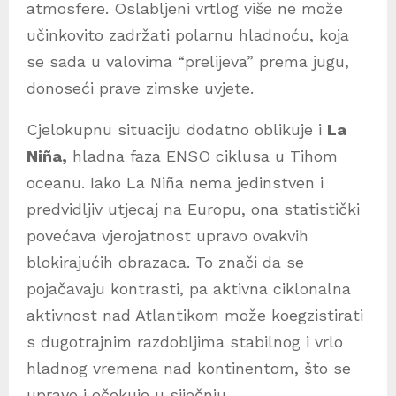
atmosfere. Oslabljeni vrtlog više ne može
učinkovito zadržati polarnu hladnoću, koja
se sada u valovima “prelijeva” prema jugu,
donoseći prave zimske uvjete.
Cjelokupnu situaciju dodatno oblikuje i
La
Niña,
hladna faza ENSO ciklusa u Tihom
oceanu. Iako La Niña nema jedinstven i
predvidljiv utjecaj na Europu, ona statistički
povećava vjerojatnost upravo ovakvih
blokirajućih obrazaca. To znači da se
pojačavaju kontrasti, pa aktivna ciklonalna
aktivnost nad Atlantikom može koegzistirati
s dugotrajnim razdobljima stabilnog i vrlo
hladnog vremena nad kontinentom, što se
upravo i očekuje u siječnju.