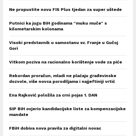
Ne propustite novu FIS Plus tjedan za super uštede
Putnici ka jugu BiH godinama “muku muče” s
kilometarskim kolonama
Visoki predstavnik u samostanu sv. Franje u Gučoj
Gori
Vitkom poziva na racionalno korištenje vode za piće
Rekordan proračun, mladi ne plaćaju građevinske
dozvole, više novca porodiljama i najjeftiniji vrtić
Ena Rajković položila za crni pojas 1. DAN
SIP BiH ovjerio kandidacijske liste za kompenzacijske
mandate
FBiH dobiva nova pravila za digitalni novac