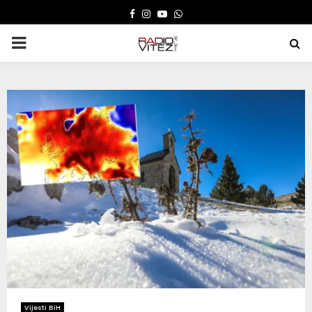
FACEBOOK
INSTAGRAM
YOUTUBE
WHATSAPP
PRIMARY
MENU
Vijesti BiH