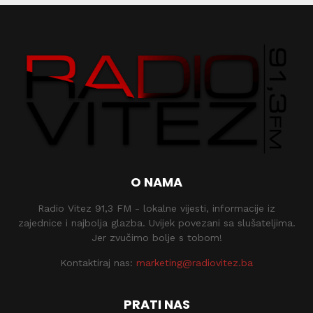
O NAMA
Radio Vitez 91,3 FM - lokalne vijesti, informacije iz
zajednice i najbolja glazba. Uvijek povezani sa slušateljima.
Jer zvučimo bolje s tobom!
Kontaktiraj nas:
marketing@radiovitez.ba
PRATI NAS