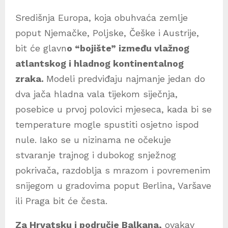
Središnja Europa, koja obuhvaća zemlje
poput Njemačke, Poljske, Češke i Austrije,
bit će glavn
o “bojište” između vlažnog
atlantskog i hladnog kontinentalnog
zraka.
Modeli predviđaju najmanje jedan do
dva jača hladna vala tijekom siječnja,
posebice u prvoj polovici mjeseca, kada bi se
temperature mogle spustiti osjetno ispod
nule. Iako se u nizinama ne očekuje
stvaranje trajnog i dubokog snježnog
pokrivača, razdoblja s mrazom i povremenim
snijegom u gradovima poput Berlina, Varšave
ili Praga bit će česta.
Za Hrvatsku i područje Balkana,
ovakav