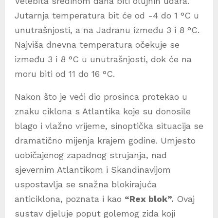
Velebita sredinom dana biti olujnih udara.
Jutarnja temperatura bit će od -4 do 1 °C u
unutrašnjosti, a na Jadranu između 3 i 8 °C.
Najviša dnevna temperatura očekuje se
između 3 i 8 °C u unutrašnjosti, dok će na
moru biti od 11 do 16 °C.
Nakon što je veći dio prosinca protekao u
znaku ciklona s Atlantika koje su donosile
blago i vlažno vrijeme, sinoptička situacija se
dramatično mijenja krajem godine. Umjesto
uobičajenog zapadnog strujanja, nad
sjevernim Atlantikom i Skandinavijom
uspostavlja se snažna blokirajuća
anticiklona, poznata i kao
“Rex blok”.
Ovaj
sustav djeluje poput golemog zida koji