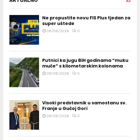
AKTUALNO
All
Ne propustite novu FIS Plus tjedan za
super uštede
08/08/2026
0
Putnici ka jugu BiH godinama “muku
muče” s kilometarskim kolonama
08/08/2026
0
Visoki predstavnik u samostanu sv.
Franje u Gučoj Gori
08/08/2026
0