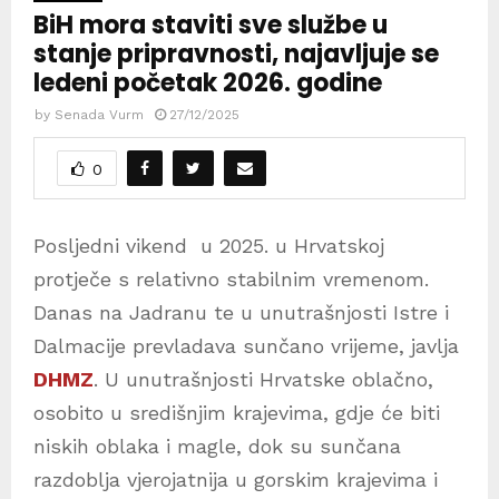
BiH mora staviti sve službe u
stanje pripravnosti, najavljuje se
ledeni početak 2026. godine
by
Senada Vurm
27/12/2025
0
Posljedni vikend u 2025. u Hrvatskoj
protječe s relativno stabilnim vremenom.
Danas na Jadranu te u unutrašnjosti Istre i
Dalmacije prevladava sunčano vrijeme, javlja
DHMZ
. U unutrašnjosti Hrvatske oblačno,
osobito u središnjim krajevima, gdje će biti
niskih oblaka i magle, dok su sunčana
razdoblja vjerojatnija u gorskim krajevima i