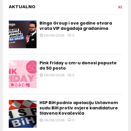
AKTUALNO
All
Bingo Group i ove godine otvara
vrata VIP događaja građanima
06/08/2026
0
Pink Friday u cm-u donosi popuste
do 50 posto
06/08/2026
0
HSP BiH podnio apelaciju Ustavnom
sudu BiH protiv ovjere kandidature
Slavena Kovačevića
06/08/2026
0