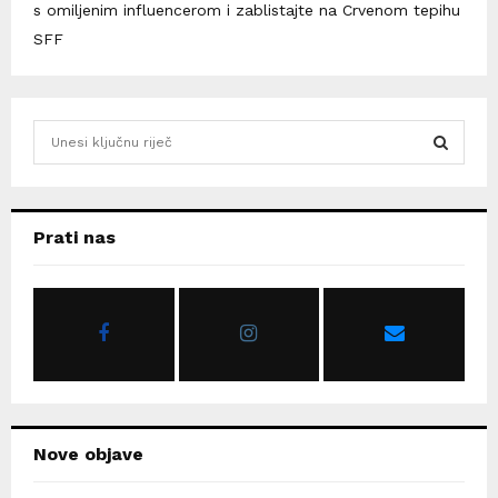
s omiljenim influencerom i zablistajte na Crvenom tepihu
SFF
S
e
a
S
r
c
E
Prati nas
h
f
A
o
r
R
:
C
H
Nove objave