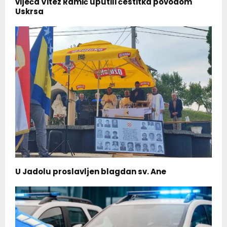
vijeća Vitez Ramić uputili čestitka povodom
Uskrsa
U Jadolu proslavljen blagdan sv. Ane