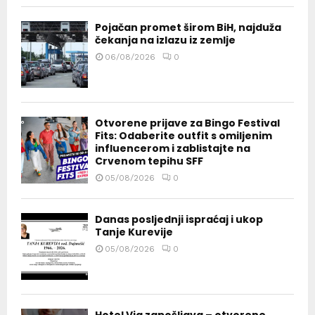
Pojačan promet širom BiH, najduža
čekanja na izlazu iz zemlje
06/08/2026
0
Otvorene prijave za Bingo Festival
Fits: Odaberite outfit s omiljenim
influencerom i zablistajte na
Crvenom tepihu SFF
05/08/2026
0
Danas posljednji ispraćaj i ukop
Tanje Kurevije
05/08/2026
0
Hotel Via zapošljava – otvorene