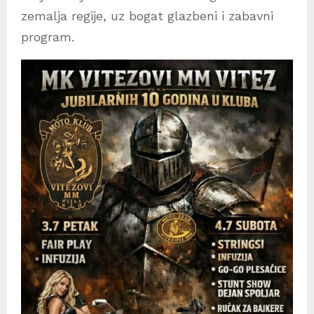
zemalja regije, uz bogat glazbeni i zabavni
program.