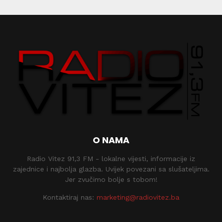
O NAMA
Radio Vitez 91,3 FM - lokalne vijesti, informacije iz
zajednice i najbolja glazba. Uvijek povezani sa slušateljima.
Jer zvučimo bolje s tobom!
Kontaktiraj nas:
marketing@radiovitez.ba