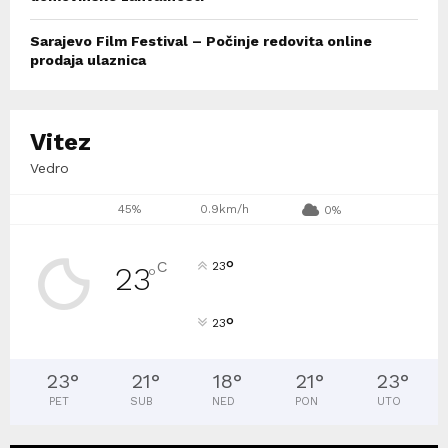
Sarajevo Film Festival – Počinje redovita online
prodaja ulaznica
Vitez
Vedro
45%
0.9km/h
0%
°
C
23
23
°
°
23
23
°
21
°
18
°
21
°
23
°
PET
SUB
NED
PON
UTO