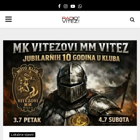
FACEBOOK
INSTAGRAM
YOUTUBE
WHATSAPP
PRIMARY
MENU
Lokalne vijesti