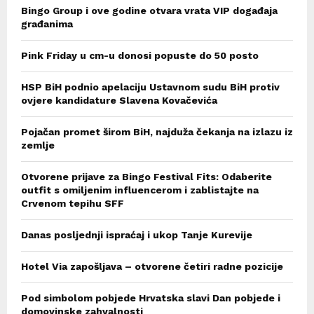
Bingo Group i ove godine otvara vrata VIP događaja
građanima
Pink Friday u cm-u donosi popuste do 50 posto
HSP BiH podnio apelaciju Ustavnom sudu BiH protiv
ovjere kandidature Slavena Kovačevića
Pojačan promet širom BiH, najduža čekanja na izlazu iz
zemlje
Otvorene prijave za Bingo Festival Fits: Odaberite
outfit s omiljenim influencerom i zablistajte na
Crvenom tepihu SFF
Danas posljednji ispraćaj i ukop Tanje Kurevije
Hotel Via zapošljava – otvorene četiri radne pozicije
Pod simbolom pobjede Hrvatska slavi Dan pobjede i
domovinske zahvalnosti