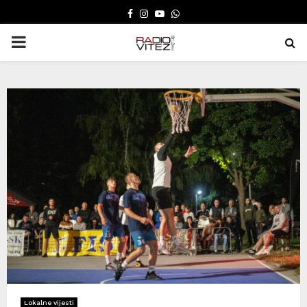
FACEBOOK
INSTAGRAM
YOUTUBE
WHATSAPP
PRIMARY
MENU
Lokalne vijesti