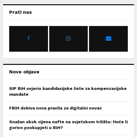
r
c
E
Prati nas
h
f
A
o
r
R
:
C
H
Nove objave
SIP BiH ovjerio kandidacijske liste za kompenzacijske
mandate
FBiH dobiva nova pravila za digitalni novac
Snažan skok cijena nafte na svjetskom tržištu: Hoće li
gorivo poskupjeti u BiH?