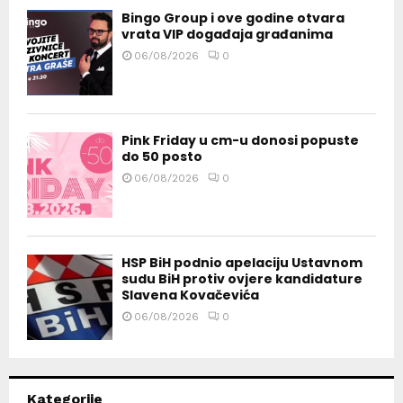
Bingo Group i ove godine otvara
vrata VIP događaja građanima
06/08/2026
0
Pink Friday u cm-u donosi popuste
do 50 posto
06/08/2026
0
HSP BiH podnio apelaciju Ustavnom
sudu BiH protiv ovjere kandidature
Slavena Kovačevića
06/08/2026
0
Kategorije