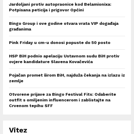
Jardoljani protiv autopraonice kod Belamionixa:
Potpisana peticija i prigovor Općini
Bingo Group i ove godine otvara vrata VIP događaja
građanima
Pink Friday u cm-u donosi popuste do 50 posto
HSP BiH podnio apelaciju Ustavnom sudu BiH protiv
ovjere kandidature Slavena Kovačevića
Pojačan promet širom BiH, najduža čekanja na izlazu iz
zemlje
Otvorene prijave za Bingo Festival Fits: Odaberite
outfit s omiljenim influencerom i zablistajte na
Crvenom tepihu SFF
Vitez