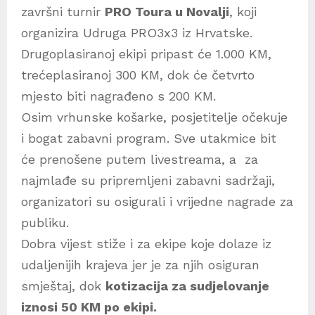
završni turnir
PRO Toura u Novalji
, koji
organizira Udruga PRO3x3 iz Hrvatske.
Drugoplasiranoj ekipi pripast će 1.000 KM,
trećeplasiranoj 300 KM, dok će četvrto
mjesto biti nagrađeno s 200 KM.
Osim vrhunske košarke, posjetitelje očekuje
i bogat zabavni program. Sve utakmice bit
će prenošene putem livestreama, a za
najmlađe su pripremljeni zabavni sadržaji,
organizatori su osigurali i vrijedne nagrade za
publiku.
Dobra vijest stiže i za ekipe koje dolaze iz
udaljenijih krajeva jer je za njih osiguran
smještaj, dok
kotizacija za sudjelovanje
iznosi 50 KM po ekipi.