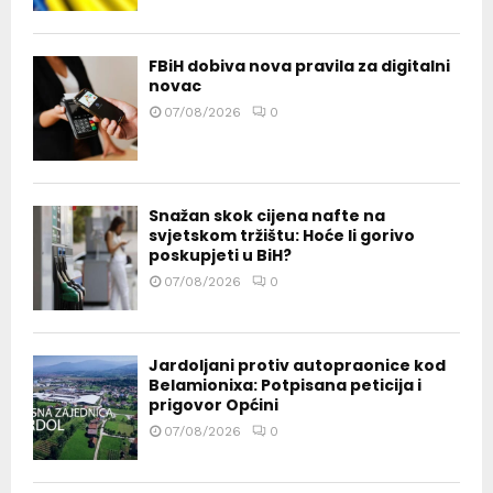
FBiH dobiva nova pravila za digitalni
novac
07/08/2026
0
Snažan skok cijena nafte na
svjetskom tržištu: Hoće li gorivo
poskupjeti u BiH?
07/08/2026
0
Jardoljani protiv autopraonice kod
Belamionixa: Potpisana peticija i
prigovor Općini
07/08/2026
0