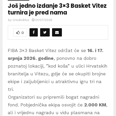
Još jedno izdanje 3×3 Basket Vitez
turnira je pred nama
by
Uredništvo
01/07/2026
0
FIBA 3×3 Basket Vitez održat će se
16. i 17.
srpnja 2026. godine
, ponovno na dobro
poznatoj lokaciji, ”kod koša” u ulici Hrvatskih
branitelja u Vitezu, gdje će se okupiti brojne
ekipe i zaljubljenici u atraktivnu igru tri na
tri.
Organizatori su pripremili bogat nagradni
fond. Pobjednička ekipa osvojit će
2.000 KM
,
ali i vrijednu nagradu u vidu plasmana na