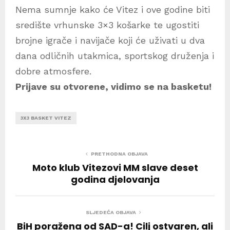
Nema sumnje kako će Vitez i ove godine biti
središte vrhunske 3×3 košarke te ugostiti
brojne igrače i navijače koji će uživati u dva
dana odličnih utakmica, sportskog druženja i
dobre atmosfere.
Prijave su otvorene, vidimo se na basketu!
3X3 BASKET VITEZ
PRETHODNA OBJAVA
Moto klub Vitezovi MM slave deset
godina djelovanja
SLJEDEĆA OBJAVA
BiH poražena od SAD-a! Cilj ostvaren, ali