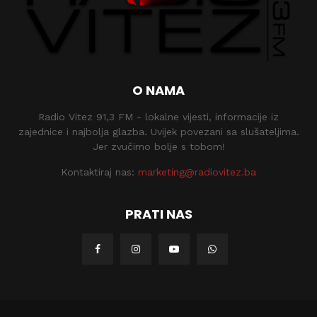
O NAMA
Radio Vitez 91,3 FM - lokalne vijesti, informacije iz
zajednice i najbolja glazba. Uvijek povezani sa slušateljima.
Jer zvučimo bolje s tobom!
Kontaktiraj nas:
marketing@radiovitez.ba
PRATI NAS