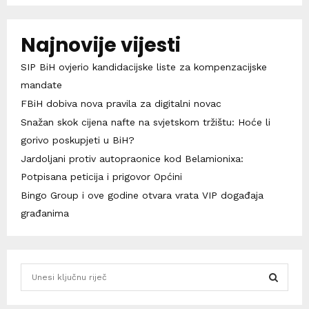
Najnovije vijesti
SIP BiH ovjerio kandidacijske liste za kompenzacijske
mandate
FBiH dobiva nova pravila za digitalni novac
Snažan skok cijena nafte na svjetskom tržištu: Hoće li
gorivo poskupjeti u BiH?
Jardoljani protiv autopraonice kod Belamionixa:
Potpisana peticija i prigovor Općini
Bingo Group i ove godine otvara vrata VIP događaja
građanima
S
e
a
S