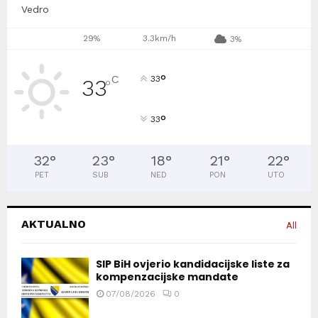
Vedro
29%
3.3km/h
3%
°
C
33
33
°
°
33
32
°
23
°
18
°
21
°
22
°
PET
SUB
NED
PON
UTO
AKTUALNO
All
SIP BiH ovjerio kandidacijske liste za
kompenzacijske mandate
07/08/2026
0