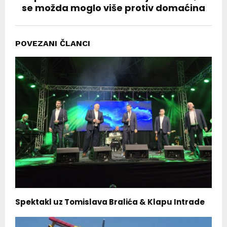
se možda moglo više protiv domaćina
POVEZANI ČLANCI
Spektakl uz Tomislava Bralića & Klapu Intrade