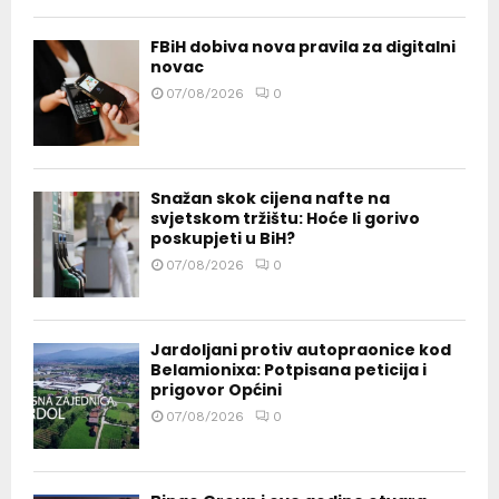
FBiH dobiva nova pravila za digitalni
novac
07/08/2026
0
Snažan skok cijena nafte na
svjetskom tržištu: Hoće li gorivo
poskupjeti u BiH?
07/08/2026
0
Jardoljani protiv autopraonice kod
Belamionixa: Potpisana peticija i
prigovor Općini
07/08/2026
0