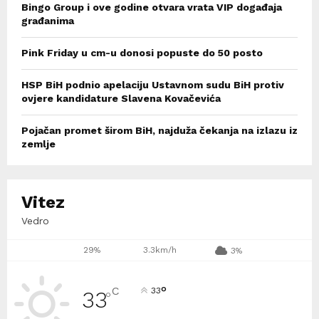
Bingo Group i ove godine otvara vrata VIP događaja
građanima
Pink Friday u cm-u donosi popuste do 50 posto
HSP BiH podnio apelaciju Ustavnom sudu BiH protiv
ovjere kandidature Slavena Kovačevića
Pojačan promet širom BiH, najduža čekanja na izlazu iz
zemlje
Vitez
Vedro
29%
3.3km/h
3%
°
C
33
33
°