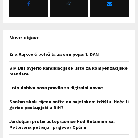
R
:
C
H
Nove objave
Ena Rajković položila za crni pojas 1. DAN
SIP BiH ovjerio kandidacijske liste za kompenzacijske
mandate
FBiH dobiva nova pravila za digitalni novac
Snažan skok cijena nafte na svjetskom tržištu: Hoće li
gorivo poskupjeti u BiH?
Jardoljani protiv autopraonice kod Belamionixa:
Potpisana peticija i prigovor Općini