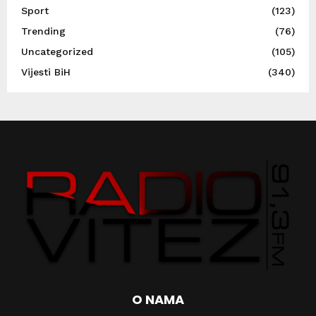
Sport
(123)
Trending
(76)
Uncategorized
(105)
Vijesti BiH
(340)
O NAMA