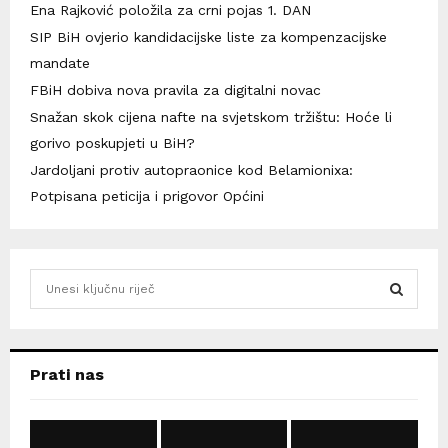
Ena Rajković položila za crni pojas 1. DAN
SIP BiH ovjerio kandidacijske liste za kompenzacijske
mandate
FBiH dobiva nova pravila za digitalni novac
Snažan skok cijena nafte na svjetskom tržištu: Hoće li
gorivo poskupjeti u BiH?
Jardoljani protiv autopraonice kod Belamionixa:
Potpisana peticija i prigovor Općini
S
e
a
S
r
c
E
Prati nas
h
f
A
o
r