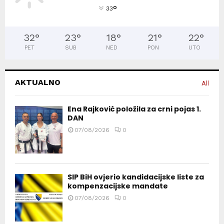
°
33
32
°
23
°
18
°
21
°
22
°
PET
SUB
NED
PON
UTO
AKTUALNO
All
Ena Rajković položila za crni pojas 1.
DAN
07/08/2026
0
SIP BiH ovjerio kandidacijske liste za
kompenzacijske mandate
07/08/2026
0