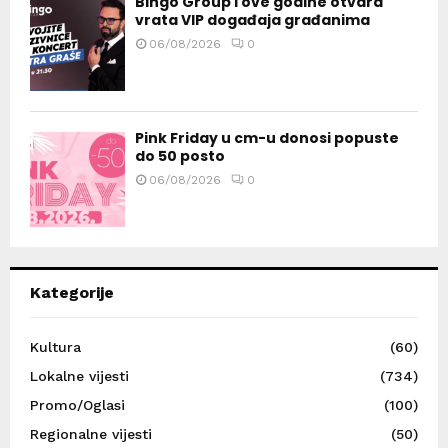
Bingo Group i ove godine otvara
vrata VIP događaja građanima
06/08/2026
0
Pink Friday u cm-u donosi popuste
do 50 posto
06/08/2026
0
Kategorije
Kultura
(60)
Lokalne vijesti
(734)
Promo/Oglasi
(100)
Regionalne vijesti
(50)