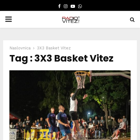
FACEBOOK
INSTAGRAM
YOUTUBE
WHATSAPP
PRIMARY
MENU
Naslovnica
3X3 Basket Vitez
Tag : 3X3 Basket Vitez