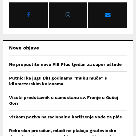
o
r
R
:
C
H
Nove objave
Ne propustite novu FIS Plus tjedan za super uštede
Putnici ka jugu BiH godinama “muku muče” s
kilometarskim kolonama
Visoki predstavnik u samostanu sv. Franje u Gučoj
Gori
Vitkom poziva na racionalno korištenje vode za piće
Rekordan proračun, mladi ne plaćaju građevinske