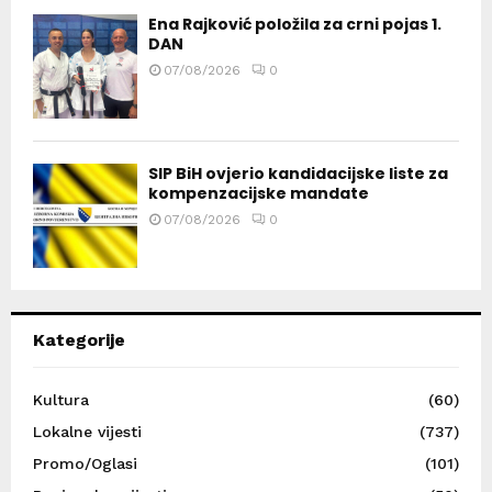
Ena Rajković položila za crni pojas 1.
DAN
07/08/2026
0
SIP BiH ovjerio kandidacijske liste za
kompenzacijske mandate
07/08/2026
0
Kategorije
Kultura
(60)
Lokalne vijesti
(737)
Promo/Oglasi
(101)