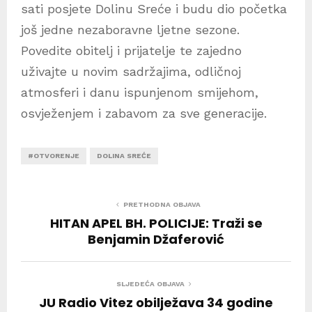
sati posjete Dolinu Sreće i budu dio početka
još jedne nezaboravne ljetne sezone.
Povedite obitelj i prijatelje te zajedno
uživajte u novim sadržajima, odličnoj
atmosferi i danu ispunjenom smijehom,
osvježenjem i zabavom za sve generacije.
#OTVORENJE
DOLINA SREĆE
PRETHODNA OBJAVA
HITAN APEL BH. POLICIJE: Traži se
Benjamin Džaferović
SLJEDEĆA OBJAVA
JU Radio Vitez obilježava 34 godine