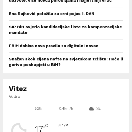
dozvole, više novca porodiljama i najjeftiniji vrtić
Ena Rajković položila za crni pojas 1. DAN
SIP BiH ovjerio kandidacijske liste za kompenzacijske
mandate
FBiH dobiva nova pravila za digitalni novac
Snažan skok cijena nafte na svjetskom tržištu: Hoće li
gorivo poskupjeti u BiH?
Vitez
Vedro
82%
0.4km/h
0%
°
C
17
17
°