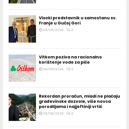
Visoki predstavnik u samostanu sv.
Franje u Gučoj Gori
08/08/2026
0
Vitkom poziva na racionalno
korištenje vode za piće
08/08/2026
0
Rekordan proračun, mladi ne plaćaju
građevinske dozvole, više novca
porodiljama i najjeftiniji vrtić
08/08/2026
0