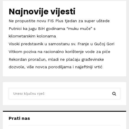
Najnovije vijesti
Ne propustite novu FIS Plus tjedan za super uštede
Putnici ka jugu BiH godinama “muku muče” s
kilometarskim kolonama
Visoki predstavnik u samostanu sv. Franje u Gučoj Gori
Vitkom poziva na racionalno korištenje vode za piće
Rekordan proračun, mladi ne plaćaju građevinske
dozvole, više novca porodiljama i najjeftiniji vrtić
S
e
a
S
r
c
E
Prati nas
h
f
A