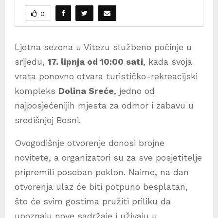
0
Ljetna sezona u Vitezu službeno počinje u
srijedu,
17. lipnja od 10:00 sati
, kada svoja
vrata ponovno otvara turističko-rekreacijski
kompleks
Dolina Sreće
, jedno od
najposjećenijih mjesta za odmor i zabavu u
središnjoj Bosni.
Ovogodišnje otvorenje donosi brojne
novitete, a organizatori su za sve posjetitelje
pripremili poseban poklon. Naime, na dan
otvorenja ulaz će biti potpuno besplatan,
što će svim gostima pružiti priliku da
upoznaju nove sadržaje i uživaju u