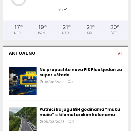
°
17
17
°
19
°
21
°
21
°
20
°
NED
PON
UTO
SRI
ČET
AKTUALNO
All
Ne propustite novu FIS Plus tjedan za
super uštede
08/08/2026
0
Putnici ka jugu BiH godinama “muku
muče” s kilometarskim kolonama
08/08/2026
0