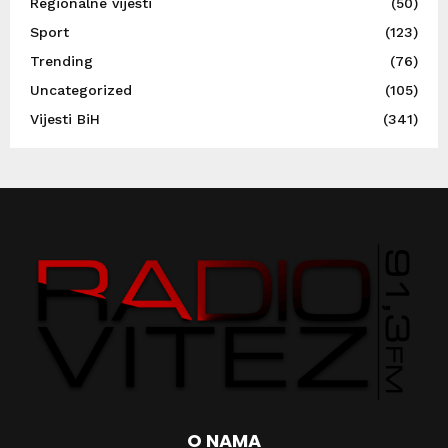
Regionalne vijesti
(50)
Sport
(123)
Trending
(76)
Uncategorized
(105)
Vijesti BiH
(341)
O NAMA