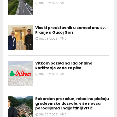
08/08/2026
0
Visoki predstavnik u samostanu sv.
Franje u Gučoj Gori
08/08/2026
0
Vitkom poziva na racionalno
korištenje vode za piće
08/08/2026
0
Rekordan proračun, mladi ne plaćaju
građevinske dozvole, više novca
porodiljama i najjeftiniji vrtić
08/08/2026
0