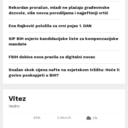
Rekordan proračun, mladi ne plaćaju građevinske
dozvole, više novca porodiljama i najjeftiniji vrtić
Ena Rajković položila za crni pojas 1. DAN
SIP BiH ovjerio kandidacijske liste za kompenzacijske
mandate
FBiH dobiva nova pravila za digitalni novac
Snažan skok cijena nafte na svjetskom tržištu: Hoće li
gorivo poskupjeti u BiH?
Vitez
Vedro
65%
0.8km/h
0%