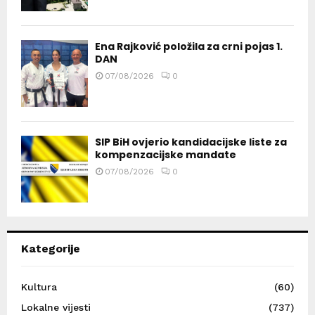
Ena Rajković položila za crni pojas 1.
DAN
07/08/2026
0
SIP BiH ovjerio kandidacijske liste za
kompenzacijske mandate
07/08/2026
0
Kategorije
Kultura
(60)
Lokalne vijesti
(737)