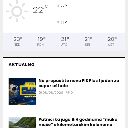
°
C
22
22
°
°
22
23
°
19
°
21
°
21
°
20
°
NED
PON
UTO
SRI
ČET
AKTUALNO
Ne propustite novu FIS Plus tjedan za
super uštede
08/08/2026
0
Putnici ka jugu BiH godinama “muku
muče” s kilometarskim kolonama