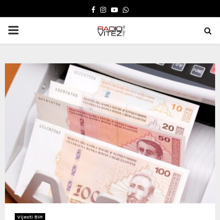
FACEBOOK
INSTAGRAM
YOUTUBE
WHATSAPP
PRIMARY
MENU
Vijesti BiH