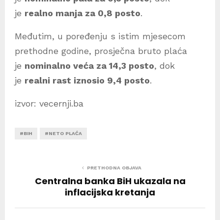
je
realno manja za 0,8 posto
.
Međutim, u poređenju s istim mjesecom
prethodne godine, prosječna bruto plaća
je
nominalno veća za 14,3 posto
, dok
je
realni rast iznosio 9,4 posto
.
izvor: vecernji.ba
#BIH
#NETO PLAĆA
PRETHODNA OBJAVA
Centralna banka BiH ukazala na
inflacijska kretanja