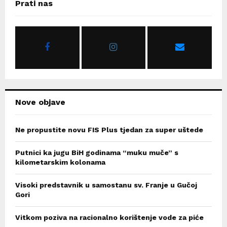
E
Prati nas
h
f
A
o
r
R
:
C
H
Nove objave
Ne propustite novu FIS Plus tjedan za super uštede
Putnici ka jugu BiH godinama “muku muče” s
kilometarskim kolonama
Visoki predstavnik u samostanu sv. Franje u Gučoj
Gori
Vitkom poziva na racionalno korištenje vode za piće