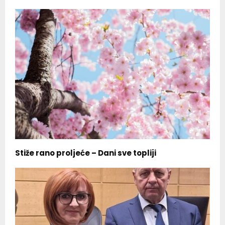
Stiže rano proljeće – Dani sve topliji