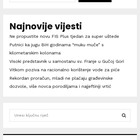
Najnovije vijesti
Ne propustite novu FIS Plus tjedan za super uštede
Putnici ka jugu BiH godinama “muku muče” s
kilometarskim kolonama
Visoki predstavnik u samostanu sv. Franje u Gučoj Gori
Vitkom poziva na racionalno korištenje vode za piće
Rekordan proračun, mladi ne plaćaju građevinske
dozvole, više novca porodiljama i najjeftiniji vrtić
S
e
a
S
r
c