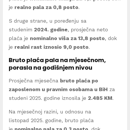
je
realno pala za 0,8 posto
.
S druge strane, u poređenju sa
studenim
2024. godine
, prosječna neto
plaća je
nominalno viša za 13,8 posto
, dok
je
realni rast iznosio 9,0 posto
.
Bruto plaća pala na mjesečnom,
porasla na godišnjem nivou
Prosječna mjesečna
bruto plaća po
zaposlenom u pravnim osobama u BiH
za
studeni 2025. godine iznosila je
2.485 KM
.
Na mjesečnoj razini, u odnosu na
listopad 2025. godine, bruto plaća
je
nominalno pala za 0,3 posto
, dok