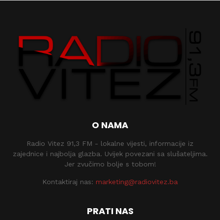
O NAMA
Radio Vitez 91,3 FM - lokalne vijesti, informacije iz
zajednice i najbolja glazba. Uvijek povezani sa slušateljima.
Jer zvučimo bolje s tobom!
Kontaktiraj nas:
marketing@radiovitez.ba
PRATI NAS