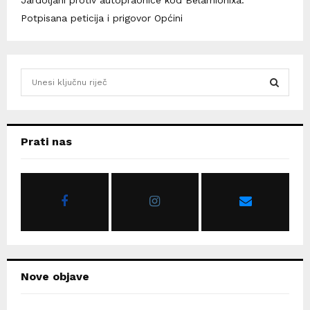
Jardoljani protiv autopraonice kod Belamionixa:
Potpisana peticija i prigovor Općini
S
e
a
S
r
c
E
Prati nas
h
f
A
o
r
R
:
C
H
Nove objave