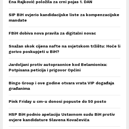
Ena Rajković položila za crni pojas 1. DAN
SIP BiH ovjerio kandidacijske liste za kompenzacijske
mandate
FBiH dobiva nova pravila za digitalni novac
Snažan skok cijena nafte na svjetskom tržištu: Hoće li
gorivo poskupjeti u BiH?
Jardoljani protiv autopraonice kod Belamionixa:
Potpisana peticija i prigovor Općini
Bingo Group i ove godine otvara vrata VIP događaja
građanima
Pink Friday u cm-u donosi popuste do 50 posto
HSP BiH podnio apelaciju Ustavnom sudu BiH protiv
ovjere kandidature Slavena Kovačevića