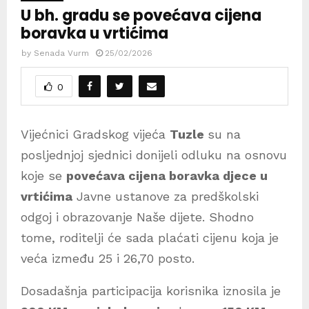
U bh. gradu se povećava cijena
boravka u vrtićima
by
Senada Vurm
25/02/2026
0
Vijećnici Gradskog vijeća
Tuzle
su na
posljednjoj sjednici donijeli odluku na osnovu
koje se
povećava cijena boravka djece u
vrtićima
Javne ustanove za predškolski
odgoj i obrazovanje Naše dijete. Shodno
tome, roditelji će sada plaćati cijenu koja je
veća između 25 i 26,70 posto.
Dosadašnja participacija korisnika iznosila je