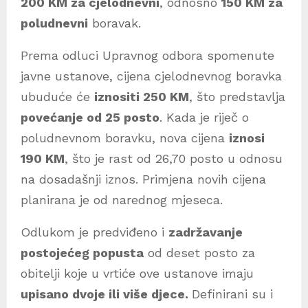
200 KM za cjelodnevni
, odnosno
150 KM za
poludnevni
boravak.
Prema odluci Upravnog odbora spomenute
javne ustanove, cijena cjelodnevnog boravka
ubuduće će
iznositi 250 KM
, što predstavlja
povećanje od 25 posto
. Kada je riječ o
poludnevnom boravku, nova cijena
iznosi
190 KM
, što je rast od 26,70 posto u odnosu
na dosadašnji iznos. Primjena novih cijena
planirana je od narednog mjeseca.
Odlukom je predviđeno i
zadržavanje
postojećeg popusta
od deset posto za
obitelji koje u vrtiće ove ustanove imaju
upisano dvoje ili više djece.
Definirani su i