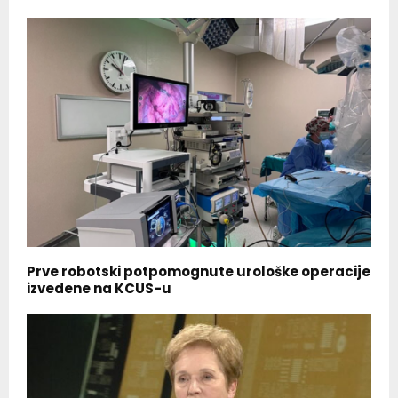
Prve robotski potpomognute urološke operacije
izvedene na KCUS-u