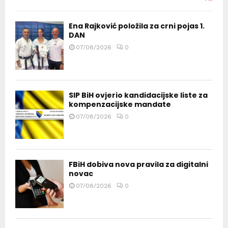
Ena Rajković položila za crni pojas 1.
DAN
07/08/2026
0
SIP BiH ovjerio kandidacijske liste za
kompenzacijske mandate
07/08/2026
0
FBiH dobiva nova pravila za digitalni
novac
07/08/2026
0