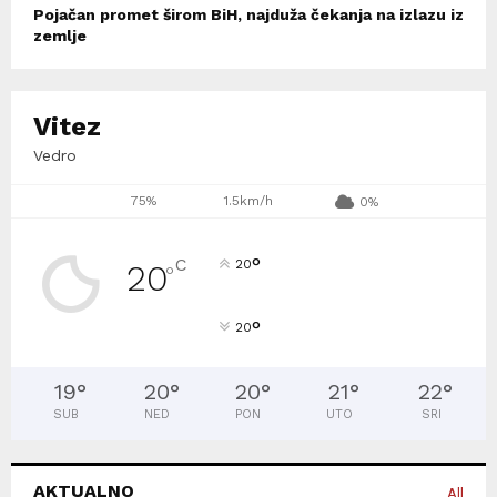
Pojačan promet širom BiH, najduža čekanja na izlazu iz
zemlje
Vitez
Vedro
75%
1.5km/h
0%
°
C
20
20
°
°
20
19
°
20
°
20
°
21
°
22
°
SUB
NED
PON
UTO
SRI
AKTUALNO
All