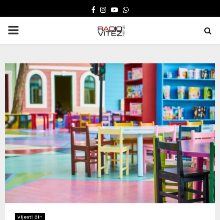
FACEBOOK
INSTAGRAM
YOUTUBE
WHATSAPP
PRIMARY
MENU
Vijesti BiH