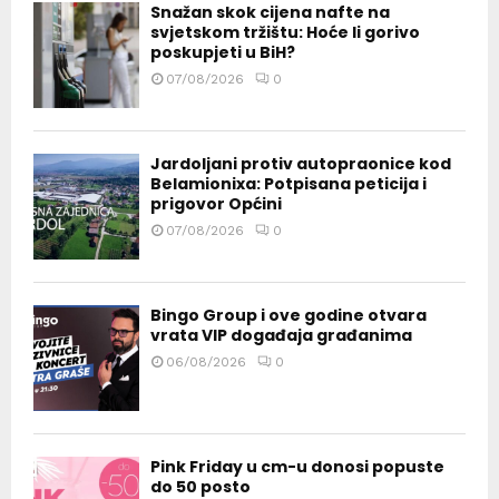
Snažan skok cijena nafte na
svjetskom tržištu: Hoće li gorivo
poskupjeti u BiH?
07/08/2026
0
Jardoljani protiv autopraonice kod
Belamionixa: Potpisana peticija i
prigovor Općini
07/08/2026
0
Bingo Group i ove godine otvara
vrata VIP događaja građanima
06/08/2026
0
Pink Friday u cm-u donosi popuste
do 50 posto