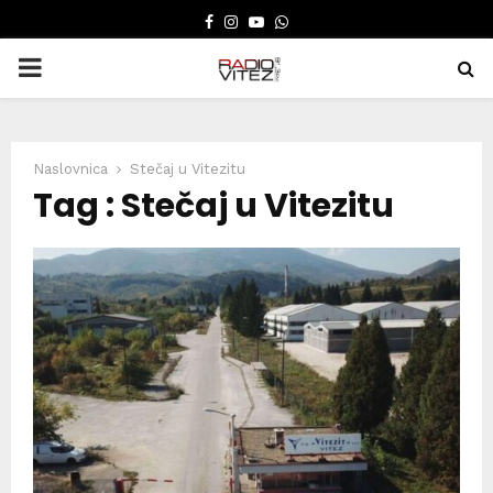
FACEBOOK
INSTAGRAM
YOUTUBE
WHATSAPP
PRIMARY
MENU
Naslovnica
Stečaj u Vitezitu
Tag : Stečaj u Vitezitu