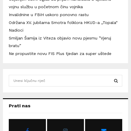
vojnu službu u početnom činu vojnika
Invalidnine u FBiH uskoro ponovno rastu
Održana XV. jubilarna Smotra folklora HKUD-a „Topala“
Nadioci
Smiljan Šamija iz Viteza objavio novu pjesmu ”Vjeruj
bratu”
Ne propustite novu FIS Plus tjedan za super uštede
S
e
a
S
r
c
E
Prati nas
h
f
A
o
r
R