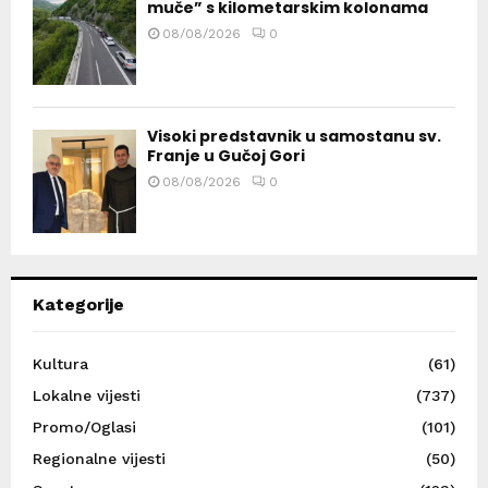
muče” s kilometarskim kolonama
08/08/2026
0
Visoki predstavnik u samostanu sv.
Franje u Gučoj Gori
08/08/2026
0
Kategorije
Kultura
(61)
Lokalne vijesti
(737)
Promo/Oglasi
(101)
Regionalne vijesti
(50)