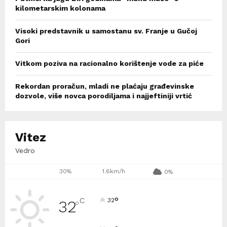
kilometarskim kolonama
Visoki predstavnik u samostanu sv. Franje u Gučoj
Gori
Vitkom poziva na racionalno korištenje vode za piće
Rekordan proračun, mladi ne plaćaju građevinske
dozvole, više novca porodiljama i najjeftiniji vrtić
Vitez
Vedro
30%
1.6km/h
0%
°
C
32
32
°