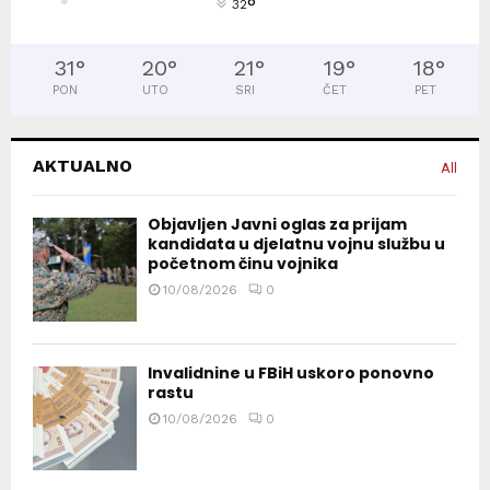
°
32
31
°
20
°
21
°
19
°
18
°
PON
UTO
SRI
ČET
PET
AKTUALNO
All
Objavljen Javni oglas za prijam
kandidata u djelatnu vojnu službu u
početnom činu vojnika
10/08/2026
0
Invalidnine u FBiH uskoro ponovno
rastu
10/08/2026
0