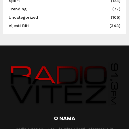
Sport
(123)
Trending
(77)
Uncategorized
(105)
Vijesti BiH
(343)
O NAMA
Radio Vitez 91,3 FM - lokalne vijesti, informacije iz