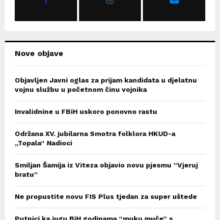
:
C
H
Nove objave
Objavljen Javni oglas za prijam kandidata u djelatnu
vojnu službu u početnom činu vojnika
Invalidnine u FBiH uskoro ponovno rastu
Održana XV. jubilarna Smotra folklora HKUD-a
„Topala“ Nadioci
Smiljan Šamija iz Viteza objavio novu pjesmu ”Vjeruj
bratu”
Ne propustite novu FIS Plus tjedan za super uštede
Putnici ka jugu BiH godinama “muku muče” s