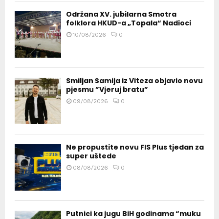
Održana XV. jubilarna Smotra
folklora HKUD-a „Topala“ Nadioci
10/08/2026
0
Smiljan Šamija iz Viteza objavio novu
pjesmu ”Vjeruj bratu”
09/08/2026
0
Ne propustite novu FIS Plus tjedan za
super uštede
08/08/2026
0
Putnici ka jugu BiH godinama “muku