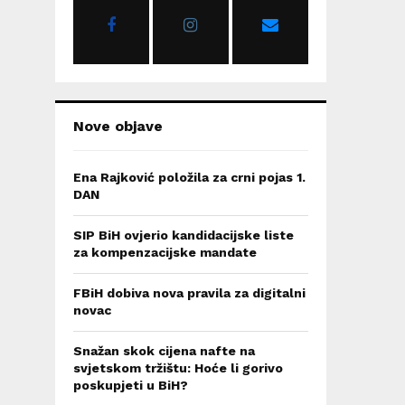
r
R
:
C
H
Nove objave
Ena Rajković položila za crni pojas 1.
DAN
SIP BiH ovjerio kandidacijske liste
za kompenzacijske mandate
FBiH dobiva nova pravila za digitalni
novac
Snažan skok cijena nafte na
svjetskom tržištu: Hoće li gorivo
poskupjeti u BiH?