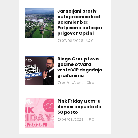
Jardoljani protiv
autopraonice kod
Belamionixa:
Potpisana peticija i
prigovor Općini
07/08/2026
0
Bingo Group i ove
godine otvara
vrata VIP događaja
građanima
06/08/2026
0
Pink Friday u cm-u
donosi popuste do
50 posto
06/08/2026
0