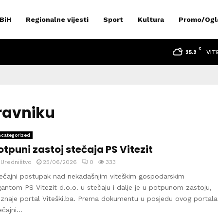
 BiH
Regionalne vijesti
Sport
Kultura
Promo/Ogl
C
VIT
25.2
Travniku
categorized
otpuni zastoj stečaja PS Vitezit
y
Uredništvo
25/06/2026
0
333
ečajni postupak nad nekadašnjim viteškim gospodarskim
gantom PS Vitezit d.o.o. u stečaju i dalje je u potpunom zastoju,
znaje portal Viteški.ba. Prema dokumentu u posjedu ovog portala
čajni...