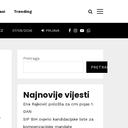
asi
Trending
FACEBOOK
INSTAGRAM
YOUTUBE
WHATSAPP
EZ
07/08/2026
PRIJAVA
Pretraga
PRETRAGA
Najnovije vijesti
Ena Rajković položila za crni pojas 1.
DAN
,
SIP BiH ovjerio kandidacijske liste za
kompenzacijske mandate