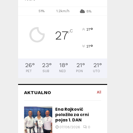
51%
1.2km/h
8%
°
27
C
27
°
°
27
26
°
23
°
18
°
21
°
21
°
PET
SUB
NED
PON
UTO
AKTUALNO
All
Ena Rajković
položila za crni
pojas 1. DAN
07/08/2026
0