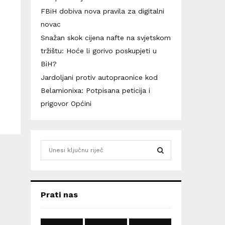
FBiH dobiva nova pravila za digitalni
novac
Snažan skok cijena nafte na svjetskom
tržištu: Hoće li gorivo poskupjeti u
BiH?
Jardoljani protiv autopraonice kod
m
Belamionixa: Potpisana peticija i
prigovor Općini
S
e
a
S
r
c
E
Prati nas
h
f
A
o