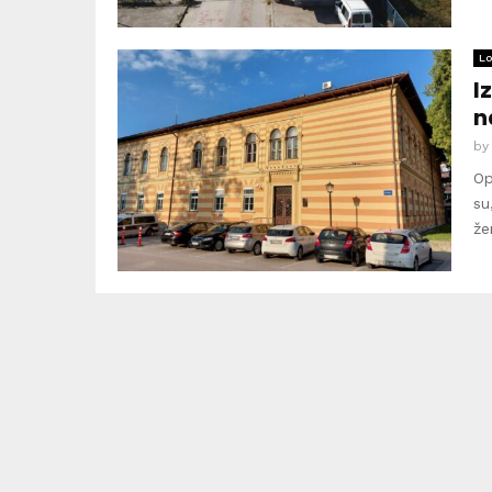
Lo
I
n
b
Op
su
že