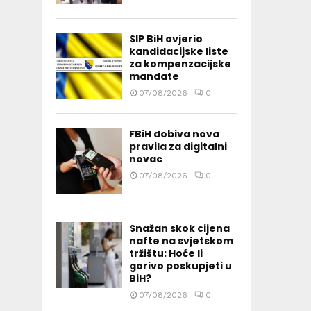
SIP BiH ovjerio
kandidacijske liste
za kompenzacijske
mandate
07/08/2026
0
FBiH dobiva nova
pravila za digitalni
novac
07/08/2026
0
Snažan skok cijena
nafte na svjetskom
tržištu: Hoće li
gorivo poskupjeti u
BiH?
07/08/2026
0