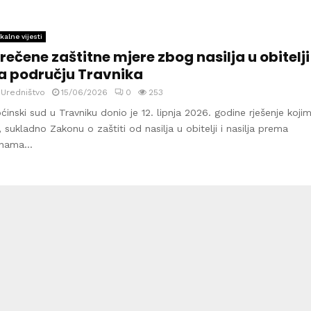
kalne vijesti
zrečene zaštitne mjere zbog nasilja u obitelji
a području Travnika
y
Uredništvo
15/06/2026
0
253
ćinski sud u Travniku donio je 12. lipnja 2026. godine rješenje koji
, sukladno Zakonu o zaštiti od nasilja u obitelji i nasilja prema
nama...