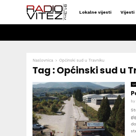
Lokalne vijesti
Vijesti
Naslovnica
Općinski sud u Travniku
Tag : Općinski sud u 
Un
P
b
St
gi
do
ste