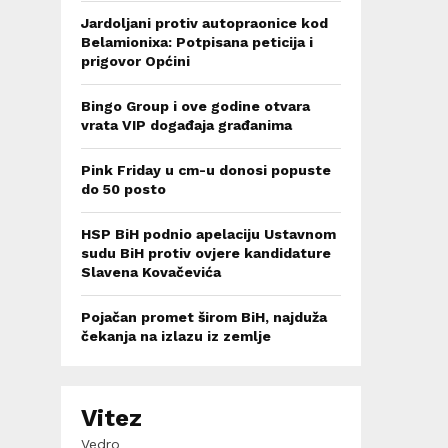
Jardoljani protiv autopraonice kod
Belamionixa: Potpisana peticija i
prigovor Općini
Bingo Group i ove godine otvara
vrata VIP događaja građanima
Pink Friday u cm-u donosi popuste
do 50 posto
HSP BiH podnio apelaciju Ustavnom
sudu BiH protiv ovjere kandidature
Slavena Kovačevića
Pojačan promet širom BiH, najduža
čekanja na izlazu iz zemlje
Vitez
Vedro