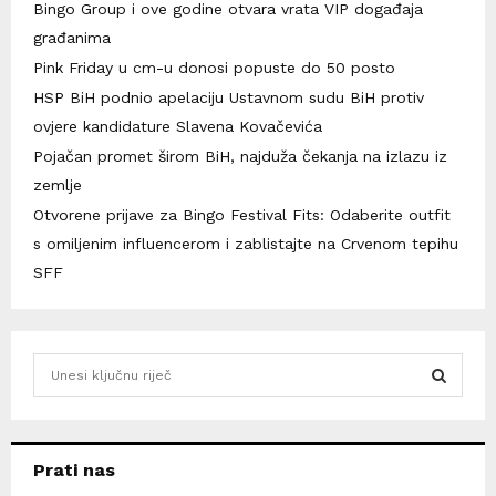
Bingo Group i ove godine otvara vrata VIP događaja
građanima
Pink Friday u cm-u donosi popuste do 50 posto
HSP BiH podnio apelaciju Ustavnom sudu BiH protiv
ovjere kandidature Slavena Kovačevića
Pojačan promet širom BiH, najduža čekanja na izlazu iz
zemlje
Otvorene prijave za Bingo Festival Fits: Odaberite outfit
s omiljenim influencerom i zablistajte na Crvenom tepihu
SFF
S
e
a
S
r
c
E
Prati nas
h