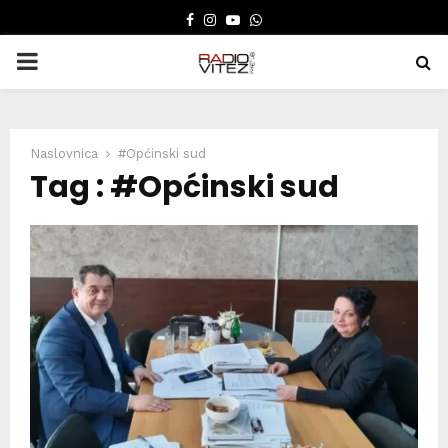
FACEBOOK
INSTAGRAM
YOUTUBE
WHATSAPP
PRIMARY
MENU
Naslovnica
#Općinski sud
Tag : #Općinski sud