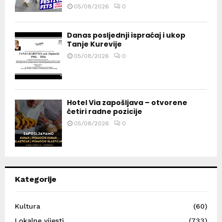
05/08/2026
0
Danas posljednji ispraćaj i ukop
Tanje Kurevije
05/08/2026
0
Hotel Via zapošljava – otvorene
četiri radne pozicije
05/08/2026
0
Kategorije
Kultura
(60)
Lokalne vijesti
(733)