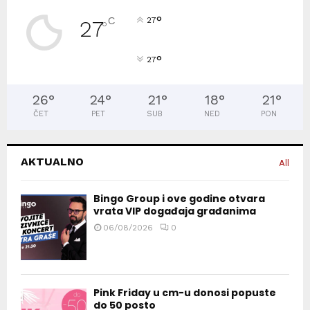
°
C
27
27
°
°
27
26
°
24
°
21
°
18
°
21
°
ČET
PET
SUB
NED
PON
AKTUALNO
All
Bingo Group i ove godine otvara
vrata VIP događaja građanima
06/08/2026
0
Pink Friday u cm-u donosi popuste
do 50 posto