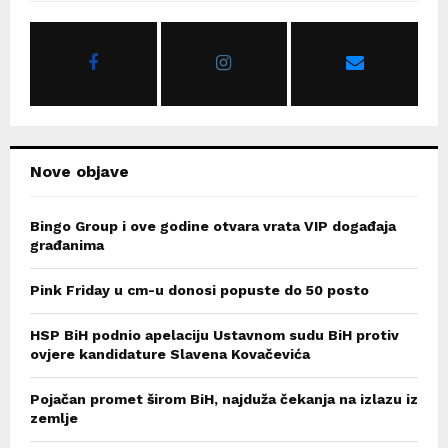
f
A
o
r
R
:
C
H
Nove objave
Bingo Group i ove godine otvara vrata VIP događaja
građanima
Pink Friday u cm-u donosi popuste do 50 posto
HSP BiH podnio apelaciju Ustavnom sudu BiH protiv
ovjere kandidature Slavena Kovačevića
Pojačan promet širom BiH, najduža čekanja na izlazu iz
zemlje