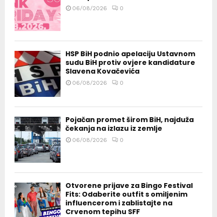
06/08/2026
0
HSP BiH podnio apelaciju Ustavnom
sudu BiH protiv ovjere kandidature
Slavena Kovačevića
06/08/2026
0
Pojačan promet širom BiH, najduža
čekanja na izlazu iz zemlje
06/08/2026
0
Otvorene prijave za Bingo Festival
Fits: Odaberite outfit s omiljenim
influencerom i zablistajte na
Crvenom tepihu SFF