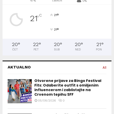
47%
1.1km/h
0%
°
C
21
21
°
°
21
20
°
22
°
20
°
20
°
21
°
ČET
PET
SUB
NED
PON
AKTUALNO
All
Otvorene prijave za Bingo Festival
Fits: Odaberite outfit s omiljenim
influencerom i zablistajte na
Crvenom tepihu SFF
05/08/2026
0