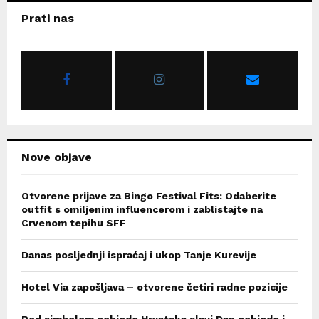
c
E
Prati nas
h
f
A
o
r
R
:
C
H
Nove objave
Otvorene prijave za Bingo Festival Fits: Odaberite
outfit s omiljenim influencerom i zablistajte na
Crvenom tepihu SFF
Danas posljednji ispraćaj i ukop Tanje Kurevije
Hotel Via zapošljava – otvorene četiri radne pozicije
Pod simbolom pobjede Hrvatska slavi Dan pobjede i