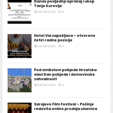
Danas posljednji ispraćaj i ukop
Tanje Kurevije
05/08/2026
0
Hotel Via zapošljava – otvorene
četiri radne pozicije
05/08/2026
0
Pod simbolom pobjede Hrvatska
slavi Dan pobjede i domovinske
zahvalnosti
05/08/2026
0
Sarajevo Film Festival – Počinje
redovita online prodaja ulaznica