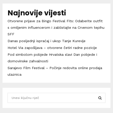
Najnovije vijesti
Otvorene prijave za Bingo Festival Fits: Odaberite outfit
s omiljenim influencerom i zablistajte na Crvenom tepihu
SFF
Danas posljednji ispraćaj i ukop Tanje Kurevije
Hotel Via zapošljava – otvorene četiri radne pozicije
Pod simbolom pobjede Hrvatska slavi Dan pobjede i
domovinske zahvalnosti
Sarajevo Film Festival – Počinje redovita online prodaja
ulaznica
S
e
a
S
r