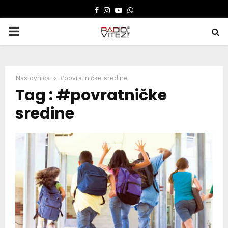
FACEBOOK
INSTAGRAM
YOUTUBE
WHATSAPP
PRIMARY
MENU
Naslovnica
#povratničke sredine
Tag : #povratničke
sredine