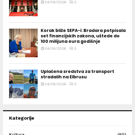
04/08/2026
0
Korak bliže SEPA-i: Bradara potpisala
set financijskih zakona, uštede do
100 milijuna eura godišnje
04/08/2026
0
Uplaćena sredstva za transport
stradalih na Elbrusu
04/08/2026
0
Kategorije
Kultura
(60)