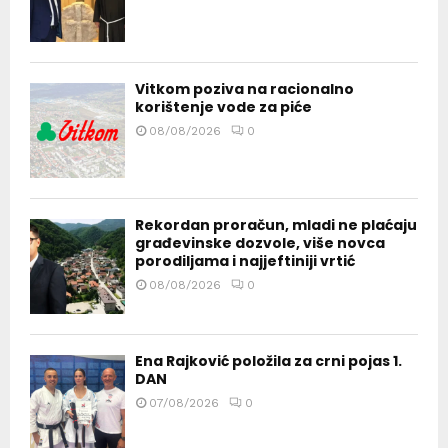
Vitkom poziva na racionalno
korištenje vode za piće
08/08/2026
0
Rekordan proračun, mladi ne plaćaju
građevinske dozvole, više novca
porodiljama i najjeftiniji vrtić
08/08/2026
0
Ena Rajković položila za crni pojas 1.
DAN
07/08/2026
0