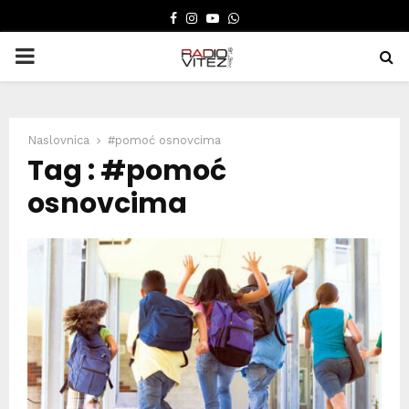
FACEBOOK
INSTAGRAM
YOUTUBE
WHATSAPP
PRIMARY
MENU
Naslovnica
#pomoć osnovcima
Tag : #pomoć
osnovcima