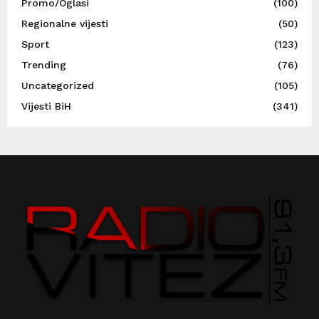
Promo/Oglasi
(100)
Regionalne vijesti
(50)
Sport
(123)
Trending
(76)
Uncategorized
(105)
Vijesti BiH
(341)