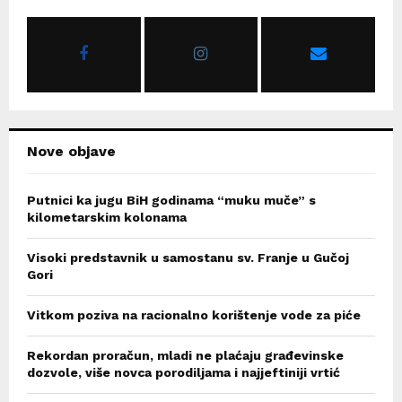
f
A
o
r
R
:
C
H
Nove objave
Putnici ka jugu BiH godinama “muku muče” s
kilometarskim kolonama
Visoki predstavnik u samostanu sv. Franje u Gučoj
Gori
Vitkom poziva na racionalno korištenje vode za piće
Rekordan proračun, mladi ne plaćaju građevinske
dozvole, više novca porodiljama i najjeftiniji vrtić