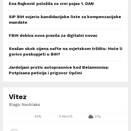
Ena Rajković položila za crni pojas 1. DAN
SIP BiH ovjerio kandidacijske liste za kompenzacijske
mandate
FBiH dobiva nova pravila za digitalni novac
Snažan skok cijena nafte na svjetskom tržištu: Hoće li
gorivo poskupjeti u BiH?
Jardoljani protiv autopraonice kod Belamionixa:
Potpisana peticija i prigovor Općini
Vitez
Blaga Naoblaka
45%
3.4km/h
17%