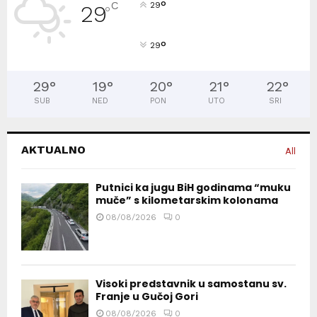
°
C
29
29
°
°
29
29
°
19
°
20
°
21
°
22
°
SUB
NED
PON
UTO
SRI
AKTUALNO
All
Putnici ka jugu BiH godinama “muku
muče” s kilometarskim kolonama
08/08/2026
0
Visoki predstavnik u samostanu sv.
Franje u Gučoj Gori
08/08/2026
0