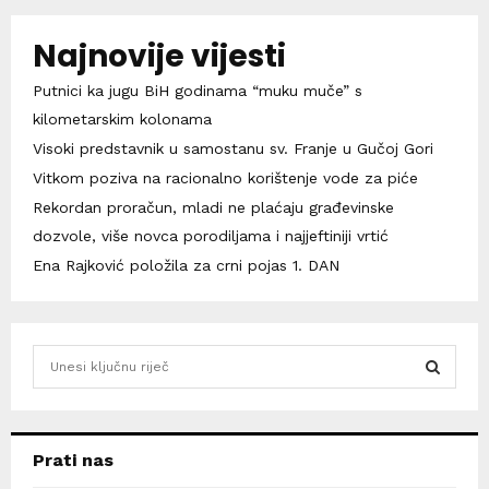
Najnovije vijesti
Putnici ka jugu BiH godinama “muku muče” s
kilometarskim kolonama
Visoki predstavnik u samostanu sv. Franje u Gučoj Gori
Vitkom poziva na racionalno korištenje vode za piće
Rekordan proračun, mladi ne plaćaju građevinske
dozvole, više novca porodiljama i najjeftiniji vrtić
Ena Rajković položila za crni pojas 1. DAN
S
e
a
S
r
c
E
Prati nas
h