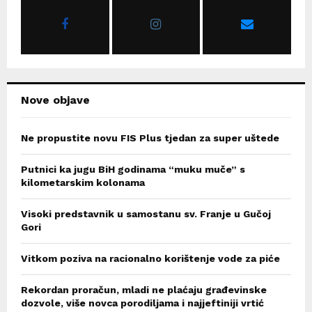
r
R
:
C
H
Nove objave
Ne propustite novu FIS Plus tjedan za super uštede
Putnici ka jugu BiH godinama “muku muče” s
kilometarskim kolonama
Visoki predstavnik u samostanu sv. Franje u Gučoj
Gori
Vitkom poziva na racionalno korištenje vode za piće
Rekordan proračun, mladi ne plaćaju građevinske
dozvole, više novca porodiljama i najjeftiniji vrtić