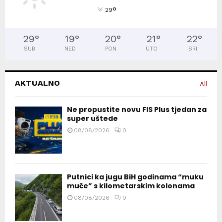
°
29
29
°
19
°
20
°
21
°
22
°
SUB
NED
PON
UTO
SRI
AKTUALNO
All
Ne propustite novu FIS Plus tjedan za
super uštede
08/08/2026
0
Putnici ka jugu BiH godinama “muku
muče” s kilometarskim kolonama
08/08/2026
0