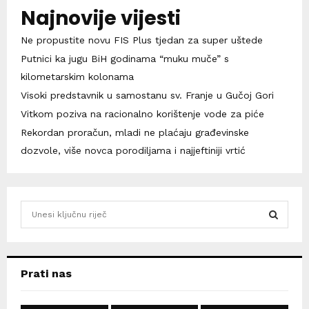
Najnovije vijesti
Ne propustite novu FIS Plus tjedan za super uštede
Putnici ka jugu BiH godinama “muku muče” s
kilometarskim kolonama
Visoki predstavnik u samostanu sv. Franje u Gučoj Gori
Vitkom poziva na racionalno korištenje vode za piće
Rekordan proračun, mladi ne plaćaju građevinske
dozvole, više novca porodiljama i najjeftiniji vrtić
S
e
a
S
r
c
E
Prati nas
h
f
A
o