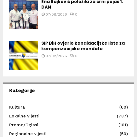
Ena Rajković položila za crni pojas 1.
DAN
07/08/2026
0
SIP BiH ovjerio kandidacijske liste za
kompenzacijske mandate
07/08/2026
0
Kategorije
Kultura
(60)
Lokalne vijesti
(737)
Promo/Oglasi
(101)
Regionalne vijesti
(50)