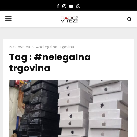
FACEBOOK
INSTAGRAM
YOUTUBE
WHATSAPP
PRIMARY
MENU
Naslovnica
#nelegalna trgovina
Tag : #nelegalna
trgovina