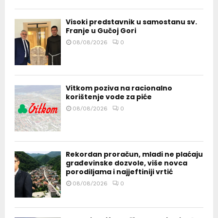
Visoki predstavnik u samostanu sv.
Franje u Gučoj Gori
08/08/2026
0
Vitkom poziva na racionalno
korištenje vode za piće
08/08/2026
0
Rekordan proračun, mladi ne plaćaju
građevinske dozvole, više novca
porodiljama i najjeftiniji vrtić
08/08/2026
0