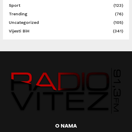
Sport
(123)
Trending
(76)
Uncategorized
(105)
Vijesti BiH
(341)
O NAMA