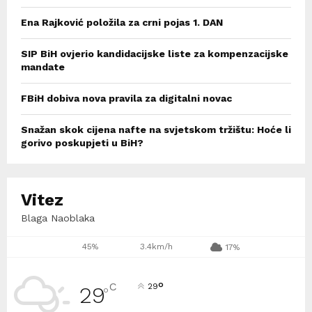
Ena Rajković položila za crni pojas 1. DAN
SIP BiH ovjerio kandidacijske liste za kompenzacijske
mandate
FBiH dobiva nova pravila za digitalni novac
Snažan skok cijena nafte na svjetskom tržištu: Hoće li
gorivo poskupjeti u BiH?
Vitez
Blaga Naoblaka
45%
3.4km/h
17%
°
C
29
29
°