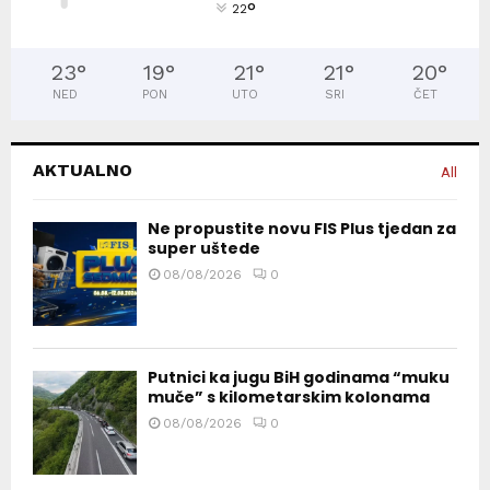
°
22
23
°
19
°
21
°
21
°
20
°
NED
PON
UTO
SRI
ČET
AKTUALNO
All
Ne propustite novu FIS Plus tjedan za
super uštede
08/08/2026
0
Putnici ka jugu BiH godinama “muku
muče” s kilometarskim kolonama
08/08/2026
0