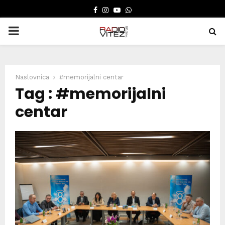
FACEBOOK
INSTAGRAM
YOUTUBE
WHATSAPP
PRIMARY
MENU
Naslovnica
#memorijalni centar
Tag : #memorijalni
centar