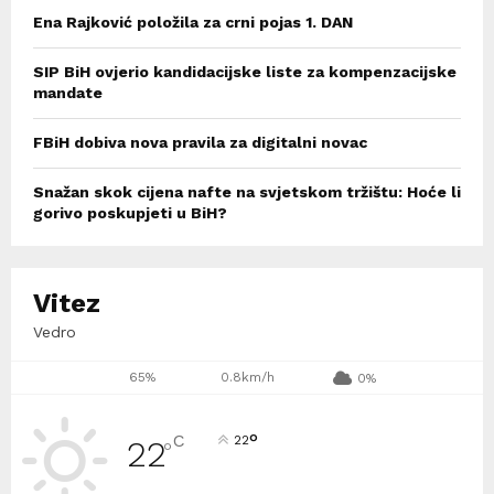
Ena Rajković položila za crni pojas 1. DAN
SIP BiH ovjerio kandidacijske liste za kompenzacijske
mandate
FBiH dobiva nova pravila za digitalni novac
Snažan skok cijena nafte na svjetskom tržištu: Hoće li
gorivo poskupjeti u BiH?
Vitez
Vedro
65%
0.8km/h
0%
°
C
22
22
°