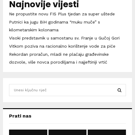
Najnovije vijesti
Ne propustite novu FIS Plus tjedan za super uštede
Putnici ka jugu BiH godinama “muku muče” s
kilometarskim kolonama
Visoki predstavnik u samostanu sv. Franje u Gučoj Gori
Vitkom poziva na racionalno korištenje vode za piće
Rekordan proračun, mladi ne plaćaju građevinske
dozvole, više novca porodiljama i najjeftiniji vrtić
S
e
a
S
r
c
E
Prati nas
h
f
A
o