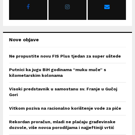
r
R
:
C
H
Nove objave
Ne propustite novu FIS Plus tjedan za super uštede
Putnici ka jugu BiH godinama “muku muče” s
kilometarskim kolonama
Visoki predstavnik u samostanu sv. Franje u Gučoj
Gori
Vitkom poziva na racionalno korištenje vode za piće
Rekordan proračun, mladi ne plaćaju građevinske
dozvole, više novca porodiljama i najjeftiniji vrtić