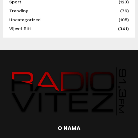
Sport
(123)
Trending
(76)
Uncategorized
(105)
Vijesti BiH
(341)
O NAMA