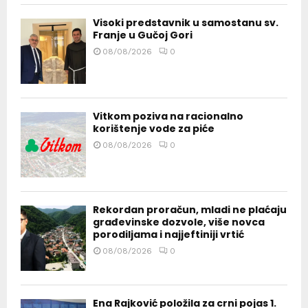
Visoki predstavnik u samostanu sv.
Franje u Gučoj Gori
08/08/2026
0
Vitkom poziva na racionalno
korištenje vode za piće
08/08/2026
0
Rekordan proračun, mladi ne plaćaju
građevinske dozvole, više novca
porodiljama i najjeftiniji vrtić
08/08/2026
0
Ena Rajković položila za crni pojas 1.