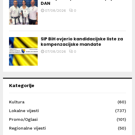
DAN
07/08/2026
0
SIP BiH ovjerio kandidacijske liste za
kompenzacijske mandate
07/08/2026
0
Kategorije
Kultura
(60)
Lokalne vijesti
(737)
Promo/Oglasi
(101)
Regionalne vijesti
(50)