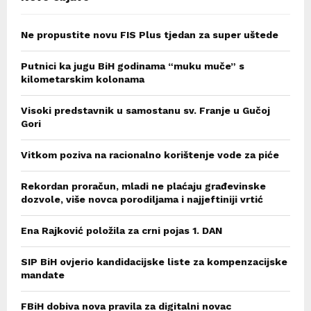
Ne propustite novu FIS Plus tjedan za super uštede
Putnici ka jugu BiH godinama “muku muče” s
kilometarskim kolonama
Visoki predstavnik u samostanu sv. Franje u Gučoj
Gori
Vitkom poziva na racionalno korištenje vode za piće
Rekordan proračun, mladi ne plaćaju građevinske
dozvole, više novca porodiljama i najjeftiniji vrtić
Ena Rajković položila za crni pojas 1. DAN
SIP BiH ovjerio kandidacijske liste za kompenzacijske
mandate
FBiH dobiva nova pravila za digitalni novac