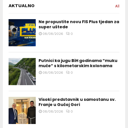
AKTUALNO
All
Ne propustite novu FIS Plus tjedan za
super uštede
08/08/2026
0
Putnici ka jugu BiH godinama “muku
muče” s kilometarskim kolonama
08/08/2026
0
Visoki predstavnik u samostanu sv.
Franje u Gučoj Gori
08/08/2026
0