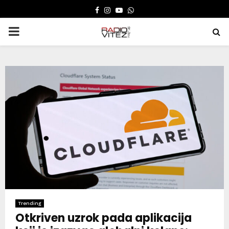
FACEBOOK
INSTAGRAM
YOUTUBE
WHATSAPP
PRIMARY
MENU
Trending
Otkriven uzrok pada aplikacija