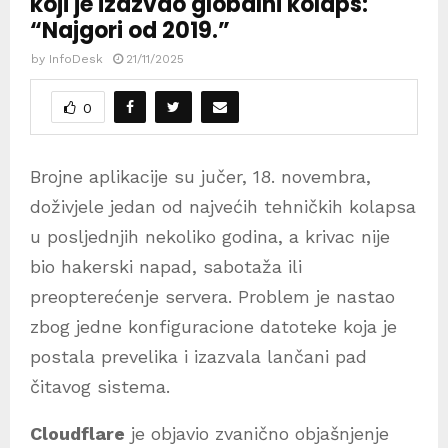
koji je izazvao globalni kolaps:
“Najgori od 2019.”
by
InfoDesk
21/11/2025
0
Brojne aplikacije su jučer, 18. novembra,
doživjele jedan od najvećih tehničkih kolapsa
u posljednjih nekoliko godina, a krivac nije
bio hakerski napad, sabotaža ili
preopterećenje servera. Problem je nastao
zbog jedne konfiguracione datoteke koja je
postala prevelika i izazvala lančani pad
čitavog sistema.
Cloudflare
je objavio zvanično objašnjenje