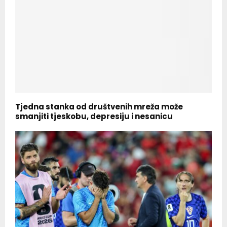
Tjedna stanka od društvenih mreža može
smanjiti tjeskobu, depresiju i nesanicu