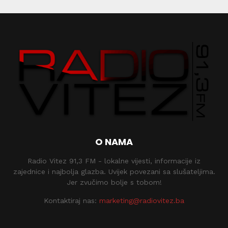
O NAMA
Radio Vitez 91,3 FM - lokalne vijesti, informacije iz
zajednice i najbolja glazba. Uvijek povezani sa slušateljima.
Jer zvučimo bolje s tobom!
Kontaktiraj nas:
marketing@radiovitez.ba