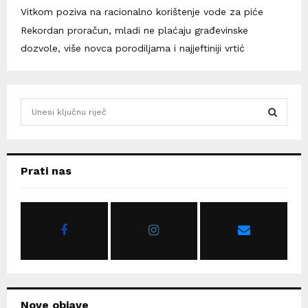
Vitkom poziva na racionalno korištenje vode za piće
Rekordan proračun, mladi ne plaćaju građevinske
dozvole, više novca porodiljama i najjeftiniji vrtić
S
e
a
S
r
c
E
Prati nas
h
f
A
o
r
R
:
C
H
Nove objave