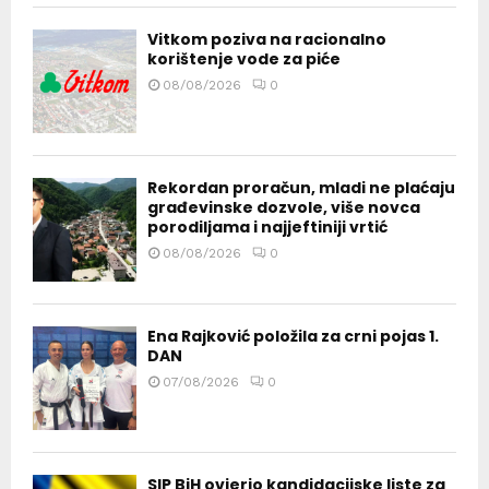
Vitkom poziva na racionalno
korištenje vode za piće
08/08/2026
0
Rekordan proračun, mladi ne plaćaju
građevinske dozvole, više novca
porodiljama i najjeftiniji vrtić
08/08/2026
0
Ena Rajković položila za crni pojas 1.
DAN
07/08/2026
0
SIP BiH ovjerio kandidacijske liste za