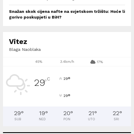
Snažan skok cijena nafte na svjetskom tržištu: Hoće li
gorivo poskupjeti u BiH?
Vitez
Blaga Naoblaka
45%
3.4km/h
17%
°
C
29
29
°
°
29
29
°
19
°
20
°
21
°
22
°
SUB
NED
PON
UTO
SRI