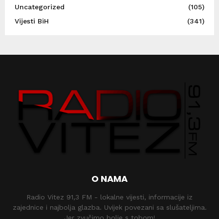
Uncategorized
(105)
Vijesti BiH
(341)
O NAMA
Radio Vitez 91,3 FM - lokalne vijesti, informacije iz
zajednice i najbolja glazba. Uvijek povezani sa slušateljima.
Jer zvučimo bolje s tobom!