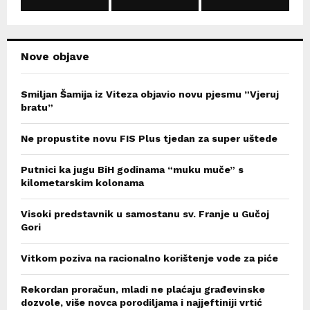
C
H
Nove objave
Smiljan Šamija iz Viteza objavio novu pjesmu ”Vjeruj
bratu”
Ne propustite novu FIS Plus tjedan za super uštede
Putnici ka jugu BiH godinama “muku muče” s
kilometarskim kolonama
Visoki predstavnik u samostanu sv. Franje u Gučoj
Gori
Vitkom poziva na racionalno korištenje vode za piće
Rekordan proračun, mladi ne plaćaju građevinske
dozvole, više novca porodiljama i najjeftiniji vrtić