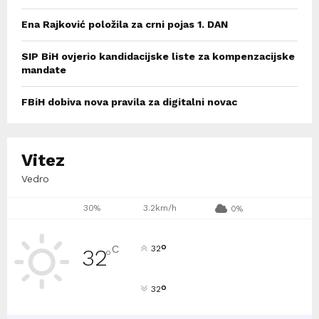
Ena Rajković položila za crni pojas 1. DAN
SIP BiH ovjerio kandidacijske liste za kompenzacijske
mandate
FBiH dobiva nova pravila za digitalni novac
Vitez
Vedro
30%
3.2km/h
0%
°
C
32
32
°
°
32