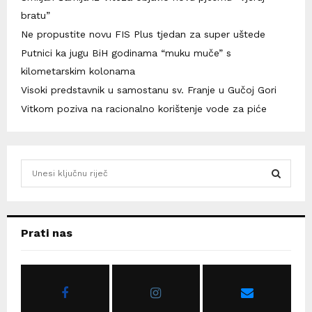
bratu”
Ne propustite novu FIS Plus tjedan za super uštede
Putnici ka jugu BiH godinama “muku muče” s
kilometarskim kolonama
Visoki predstavnik u samostanu sv. Franje u Gučoj Gori
Vitkom poziva na racionalno korištenje vode za piće
S
e
a
S
r
c
E
Prati nas
h
f
A
o
r
R
: