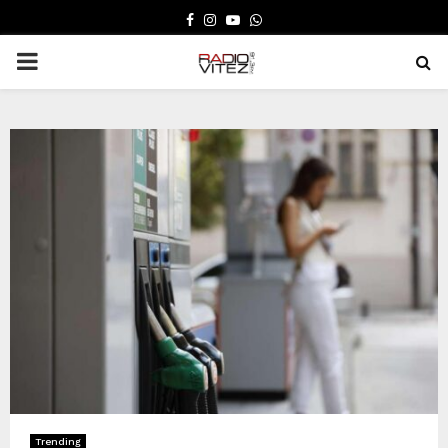
FACEBOOK
INSTAGRAM
YOUTUBE
WHATSAPP
PRIMARY
MENU
Trending