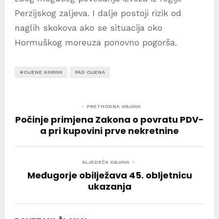
Perzijskog zaljeva. I dalje postoji rizik od
naglih skokova ako se situacija oko
Hormuškog moreuza ponovno pogorša.
#CIJENE GORIVA
PAD CIJENA
PRETHODNA OBJAVA
Počinje primjena Zakona o povratu PDV-
a pri kupovini prve nekretnine
SLJEDEĆA OBJAVA
Međugorje obilježava 45. obljetnicu
ukazanja