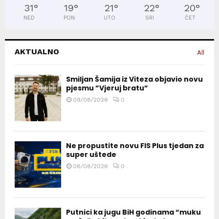
31
°
19
°
21
°
22
°
20
°
NED
PON
UTO
SRI
ČET
AKTUALNO
All
Smiljan Šamija iz Viteza objavio novu
pjesmu ”Vjeruj bratu”
09/08/2026
0
Ne propustite novu FIS Plus tjedan za
super uštede
08/08/2026
0
Putnici ka jugu BiH godinama “muku