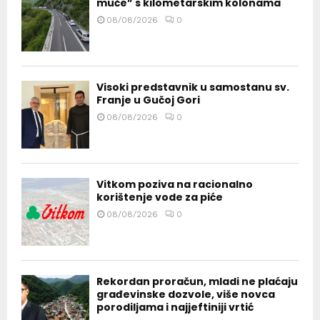
muče” s kilometarskim kolonama
08/08/2026
0
Visoki predstavnik u samostanu sv.
Franje u Gučoj Gori
08/08/2026
0
Vitkom poziva na racionalno
korištenje vode za piće
08/08/2026
0
Rekordan proračun, mladi ne plaćaju
građevinske dozvole, više novca
porodiljama i najjeftiniji vrtić