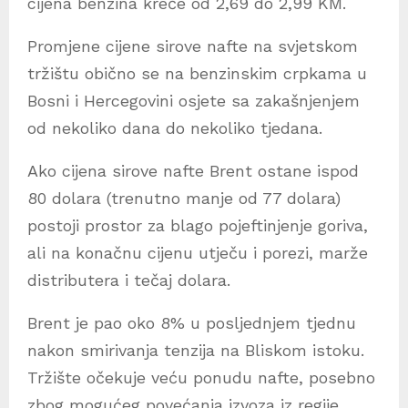
cijena benzina kreće od 2,69 do 2,99 KM.
Promjene cijene sirove nafte na svjetskom
tržištu obično se na benzinskim crpkama u
Bosni i Hercegovini osjete sa zakašnjenjem
od nekoliko dana do nekoliko tjedana.
Ako cijena sirove nafte Brent ostane ispod
80 dolara (trenutno manje od 77 dolara)
postoji prostor za blago pojeftinjenje goriva,
ali na konačnu cijenu utječu i porezi, marže
distributera i tečaj dolara.
Brent je pao oko 8% u posljednjem tjednu
nakon smirivanja tenzija na Bliskom istoku.
Tržište očekuje veću ponudu nafte, posebno
zbog mogućeg povećanja izvoza iz regije