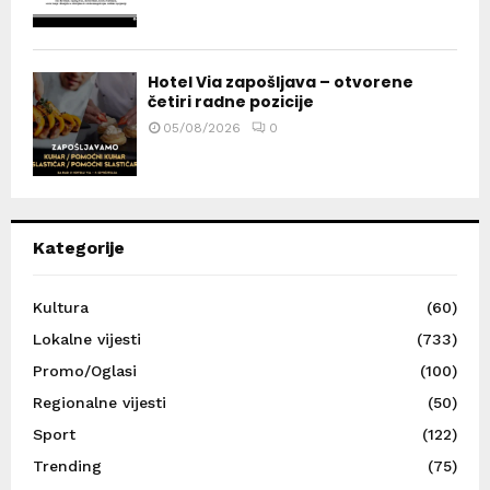
Hotel Via zapošljava – otvorene
četiri radne pozicije
05/08/2026
0
Kategorije
Kultura
(60)
Lokalne vijesti
(733)
Promo/Oglasi
(100)
Regionalne vijesti
(50)
Sport
(122)
Trending
(75)