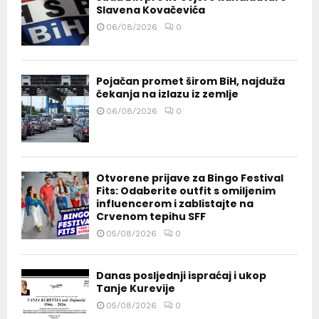
Slavena Kovačevića
06/08/2026
0
Pojačan promet širom BiH, najduža
čekanja na izlazu iz zemlje
06/08/2026
0
Otvorene prijave za Bingo Festival
Fits: Odaberite outfit s omiljenim
influencerom i zablistajte na
Crvenom tepihu SFF
05/08/2026
0
Danas posljednji ispraćaj i ukop
Tanje Kurevije
05/08/2026
0