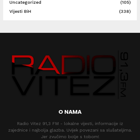
Uncategorized
(105)
Vijesti BiH
(338)
O NAMA
Radio Vitez 91,3 FM - lokalne vijesti, informacije iz
zajednice i najbolja glazba. Uvijek povezani sa slušateljima.
Jer zvučimo bolje s tobom!