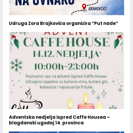
Udruga Zora Brajkovića organizira “Put nade”
Adventska nedjelja ispred Caffe Housea –
blagdanski ugođaj 14. prosinca