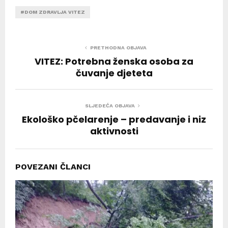
#DOM ZDRAVLJA VITEZ
PRETHODNA OBJAVA
VITEZ: Potrebna ženska osoba za
čuvanje djeteta
SLJEDEĆA OBJAVA
Ekološko pčelarenje – predavanje i niz
aktivnosti
POVEZANI ČLANCI