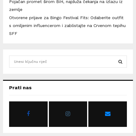
Pojačan promet širom BiH, najduža čekanja na izlazu iz
zemlje
Otvorene prijave za Bingo Festival Fits: Odaberite outfit
s omiljenim influencerom i zablistajte na Crvenom tepihu
SFF
S
e
a
S
r
c
E
Prati nas
h
f
A
o
r
R
:
C
H