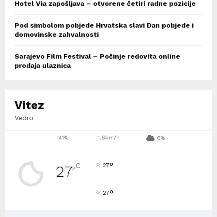
Hotel Via zapošljava – otvorene četiri radne pozicije
Pod simbolom pobjede Hrvatska slavi Dan pobjede i
domovinske zahvalnosti
Sarajevo Film Festival – Počinje redovita online
prodaja ulaznica
Vitez
Vedro
41%
1.6km/h
6%
°
C
27
27
°
°
27