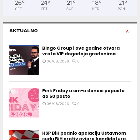
26
°
24
°
21
°
18
°
21
°
ČET
PET
SUB
NED
PON
AKTUALNO
All
Bingo Group i ove godine otvara
vrata VIP događaja građanima
06/08/2026
0
Pink Friday u cm-u donosi popuste
do 50 posto
06/08/2026
0
HSP BiH podnio apelaciju Ustavnom
sudu BiH protiv ovjere kandidature