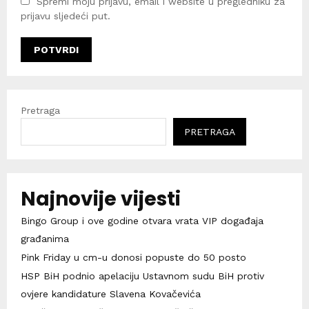
Spremi moju prijavu, email i website u pregledniku za
prijavu sljedeći put.
Pretraga
PRETRAGA
Najnovije vijesti
Bingo Group i ove godine otvara vrata VIP događaja
građanima
Pink Friday u cm-u donosi popuste do 50 posto
HSP BiH podnio apelaciju Ustavnom sudu BiH protiv
ovjere kandidature Slavena Kovačevića