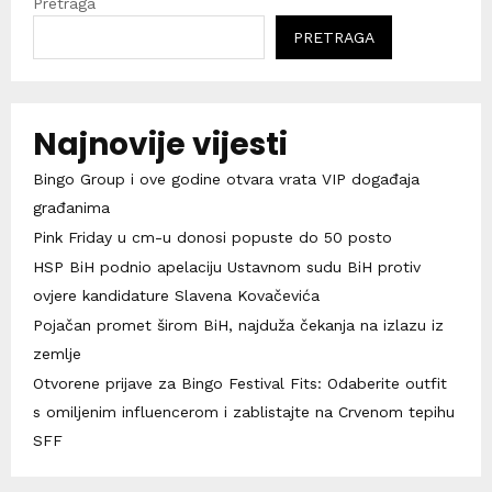
Pretraga
PRETRAGA
Najnovije vijesti
Bingo Group i ove godine otvara vrata VIP događaja
građanima
Pink Friday u cm-u donosi popuste do 50 posto
HSP BiH podnio apelaciju Ustavnom sudu BiH protiv
ovjere kandidature Slavena Kovačevića
Pojačan promet širom BiH, najduža čekanja na izlazu iz
zemlje
Otvorene prijave za Bingo Festival Fits: Odaberite outfit
s omiljenim influencerom i zablistajte na Crvenom tepihu
SFF