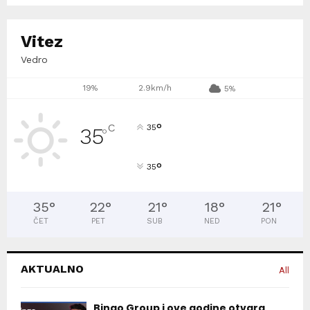
Vitez
Vedro
19%
2.9km/h
5%
°
C
35
35
°
°
35
35
°
22
°
21
°
18
°
21
°
ČET
PET
SUB
NED
PON
AKTUALNO
All
Bingo Group i ove godine otvara