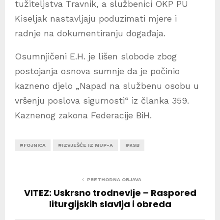
tužiteljstva Travnik, a službenici OKP PU
Kiseljak nastavljaju poduzimati mjere i
radnje na dokumentiranju događaja.
Osumnjičeni E.H. je lišen slobode zbog
postojanja osnova sumnje da je počinio
kazneno djelo „Napad na službenu osobu u
vršenju poslova sigurnosti“ iz članka 359.
Kaznenog zakona Federacije BiH.
#FOJNICA
#IZVJEŠĆE IZ MUP-A
#KSB
PRETHODNA OBJAVA
VITEZ: Uskrsno trodnevlje – Raspored
liturgijskih slavlja i obreda