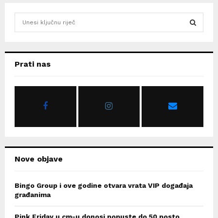
S
e
a
S
r
c
E
Prati nas
h
f
A
o
r
R
:
C
H
Nove objave
Bingo Group i ove godine otvara vrata VIP događaja
građanima
Pink Friday u cm-u donosi popuste do 50 posto