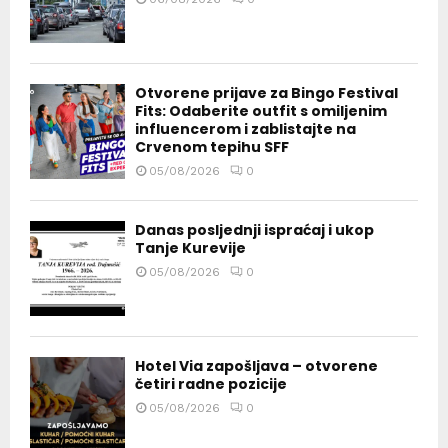
Otvorene prijave za Bingo Festival
Fits: Odaberite outfit s omiljenim
influencerom i zablistajte na
Crvenom tepihu SFF
05/08/2026
0
Danas posljednji ispraćaj i ukop
Tanje Kurevije
05/08/2026
0
Hotel Via zapošljava – otvorene
četiri radne pozicije
05/08/2026
0