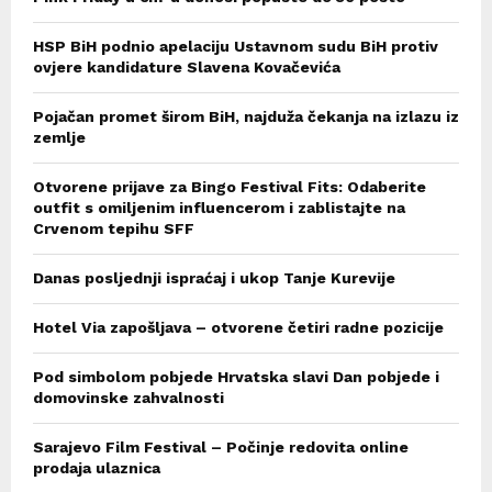
HSP BiH podnio apelaciju Ustavnom sudu BiH protiv
ovjere kandidature Slavena Kovačevića
Pojačan promet širom BiH, najduža čekanja na izlazu iz
zemlje
Otvorene prijave za Bingo Festival Fits: Odaberite
outfit s omiljenim influencerom i zablistajte na
Crvenom tepihu SFF
Danas posljednji ispraćaj i ukop Tanje Kurevije
Hotel Via zapošljava – otvorene četiri radne pozicije
Pod simbolom pobjede Hrvatska slavi Dan pobjede i
domovinske zahvalnosti
Sarajevo Film Festival – Počinje redovita online
prodaja ulaznica