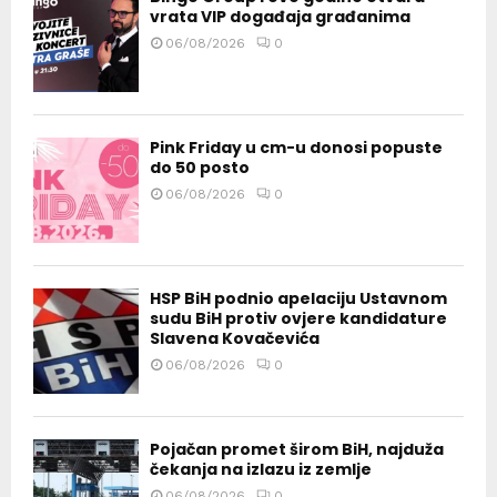
vrata VIP događaja građanima
06/08/2026
0
Pink Friday u cm-u donosi popuste
do 50 posto
06/08/2026
0
HSP BiH podnio apelaciju Ustavnom
sudu BiH protiv ovjere kandidature
Slavena Kovačevića
06/08/2026
0
Pojačan promet širom BiH, najduža
čekanja na izlazu iz zemlje
06/08/2026
0