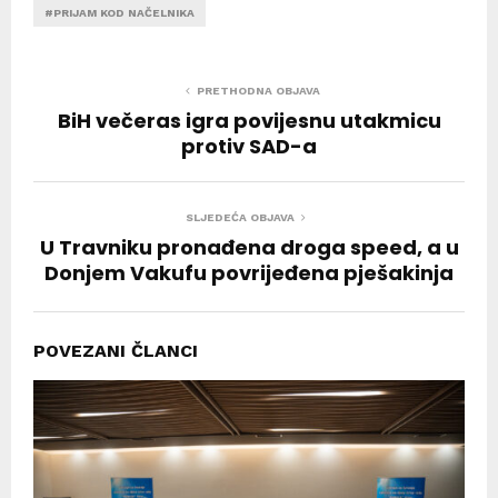
#PRIJAM KOD NAČELNIKA
PRETHODNA OBJAVA
BiH večeras igra povijesnu utakmicu
protiv SAD-a
SLJEDEĆA OBJAVA
U Travniku pronađena droga speed, a u
Donjem Vakufu povrijeđena pješakinja
POVEZANI ČLANCI