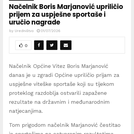
Načelnik Boris Marjanović upriličio
prijem za uspješne sportaše i
uručio nagrade
by
Uredništvo
01/07/2026
0
Načelnik Općine Vitez Boris Marjanović
danas je u zgradi Općine upriličio prijam za
uspješne viteške sportaše koji su tijekom
proteklog razdoblja ostvarili zapažene
rezultate na državnim i međunarodnim
natjecanjima.
Tom prigodom načelnik Marjanović čestitao
je sportašima na ostvarenim rezultatima,