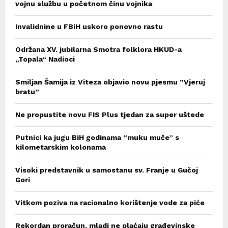
vojnu službu u početnom činu vojnika
Invalidnine u FBiH uskoro ponovno rastu
Održana XV. jubilarna Smotra folklora HKUD-a
„Topala“ Nadioci
Smiljan Šamija iz Viteza objavio novu pjesmu ”Vjeruj
bratu”
Ne propustite novu FIS Plus tjedan za super uštede
Putnici ka jugu BiH godinama “muku muče” s
kilometarskim kolonama
Visoki predstavnik u samostanu sv. Franje u Gučoj
Gori
Vitkom poziva na racionalno korištenje vode za piće
Rekordan proračun, mladi ne plaćaju građevinske