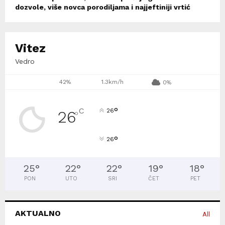
dozvole, više novca porodiljama i najjeftiniji vrtić
Vitez
Vedro
42%
1.3km/h
0%
°
C
26
26
°
°
26
25
°
22
°
22
°
19
°
18
°
PON
UTO
SRI
ČET
PET
AKTUALNO
All