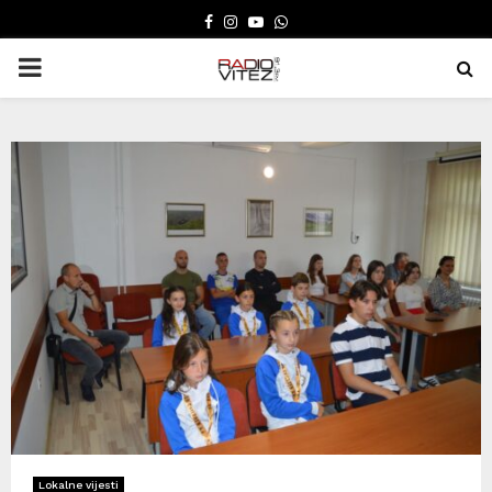
FACEBOOK
INSTAGRAM
YOUTUBE
WHATSAPP
PRIMARY
MENU
Lokalne vijesti