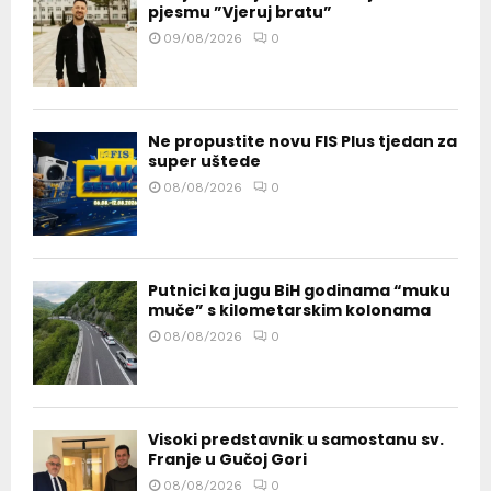
pjesmu ”Vjeruj bratu”
09/08/2026
0
Ne propustite novu FIS Plus tjedan za
super uštede
08/08/2026
0
Putnici ka jugu BiH godinama “muku
muče” s kilometarskim kolonama
08/08/2026
0
Visoki predstavnik u samostanu sv.
Franje u Gučoj Gori
08/08/2026
0