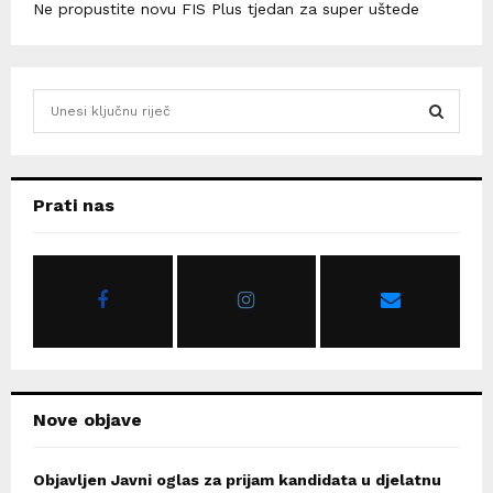
Ne propustite novu FIS Plus tjedan za super uštede
S
e
a
S
r
c
E
Prati nas
h
f
A
o
r
R
:
C
H
Nove objave
Objavljen Javni oglas za prijam kandidata u djelatnu