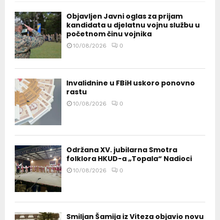
Objavljen Javni oglas za prijam
kandidata u djelatnu vojnu službu u
početnom činu vojnika
10/08/2026
0
Invalidnine u FBiH uskoro ponovno
rastu
10/08/2026
0
Održana XV. jubilarna Smotra
folklora HKUD-a „Topala“ Nadioci
10/08/2026
0
Smiljan Šamija iz Viteza objavio novu