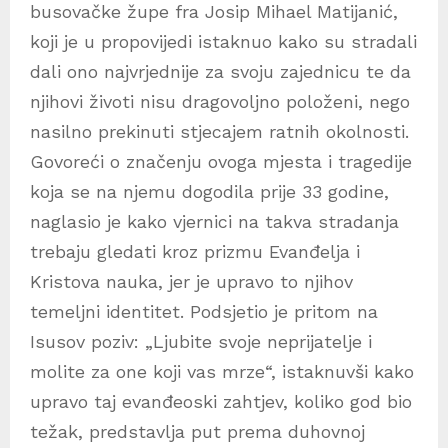
busovačke župe fra Josip Mihael Matijanić,
koji je u propovijedi istaknuo kako su stradali
dali ono najvrjednije za svoju zajednicu te da
njihovi životi nisu dragovoljno položeni, nego
nasilno prekinuti stjecajem ratnih okolnosti.
Govoreći o značenju ovoga mjesta i tragedije
koja se na njemu dogodila prije 33 godine,
naglasio je kako vjernici na takva stradanja
trebaju gledati kroz prizmu Evanđelja i
Kristova nauka, jer je upravo to njihov
temeljni identitet. Podsjetio je pritom na
Isusov poziv: „Ljubite svoje neprijatelje i
molite za one koji vas mrze“, istaknuvši kako
upravo taj evanđeoski zahtjev, koliko god bio
težak, predstavlja put prema duhovnoj