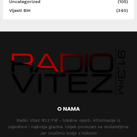
Uncategorized
(105)
Vijesti BiH
(340)
O NAMA
Radio Vitez 91,3 FM - lokalne vijesti, informacije iz
zajednice i najbolja glazba. Uvijek povezani sa slušateljima.
Jer zvučimo bolje s tobom!