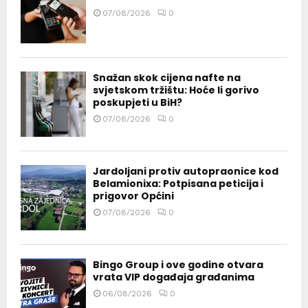
07/08/2026
0
Snažan skok cijena nafte na
svjetskom tržištu: Hoće li gorivo
poskupjeti u BiH?
07/08/2026
0
Jardoljani protiv autopraonice kod
Belamionixa: Potpisana peticija i
prigovor Općini
07/08/2026
0
Bingo Group i ove godine otvara
vrata VIP događaja građanima
06/08/2026
0