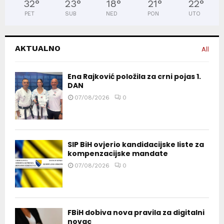
32
°
23
°
18
°
21
°
22
°
PET
SUB
NED
PON
UTO
AKTUALNO
All
Ena Rajković položila za crni pojas 1.
DAN
07/08/2026
0
SIP BiH ovjerio kandidacijske liste za
kompenzacijske mandate
07/08/2026
0
FBiH dobiva nova pravila za digitalni
novac