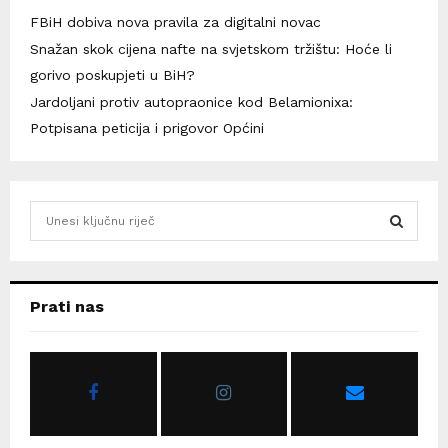
FBiH dobiva nova pravila za digitalni novac
Snažan skok cijena nafte na svjetskom tržištu: Hoće li
gorivo poskupjeti u BiH?
Jardoljani protiv autopraonice kod Belamionixa:
Potpisana peticija i prigovor Općini
S
e
a
S
r
c
E
Prati nas
h
f
A
o
r
R
:
C