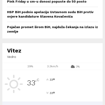
Pink Friday u cm-u donosi popuste do 50 posto
HSP BiH podnio apelaciju Ustavnom sudu BiH protiv
ovjere kandidature Slavena Kovačevića
Pojačan promet širom BiH, najduža čekanja na izlazu iz
zemlje
Vitez
Vedro
29%
3.3km/h
3%
°
C
33
33
°
°
33