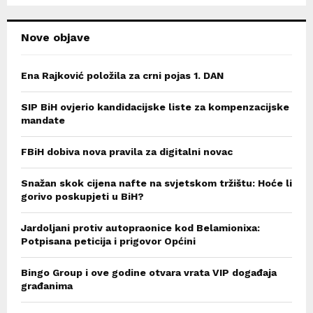
H
Nove objave
Ena Rajković položila za crni pojas 1. DAN
SIP BiH ovjerio kandidacijske liste za kompenzacijske
mandate
FBiH dobiva nova pravila za digitalni novac
Snažan skok cijena nafte na svjetskom tržištu: Hoće li
gorivo poskupjeti u BiH?
Jardoljani protiv autopraonice kod Belamionixa:
Potpisana peticija i prigovor Općini
Bingo Group i ove godine otvara vrata VIP događaja
građanima