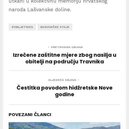
utkani u kolektivnu memoriju hrvatskog
naroda Lašvanske doline.
#OBLJETNICA
BUSOVAČKE STAJE
PRETHODNA OBJAVA
Izrečene zaštitne mjere zbog nasilja u
obitelji na području Travnika
SLJEDEĆA OBJAVA
Čestitka povodom hidžretske Nove
godine
POVEZANI ČLANCI