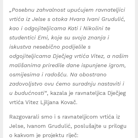
„Posebnu zahvalnost upućujem ravnateljici
vrtića iz Jelse s otoka Hvara Ivani Grudulić,
kao i odgojiteljicama Kati i Nikolini te
studentici Emi, koje su svoja znanja i
iskustva nesebično podijelile s
odgojiteljicama Dječjeg vrtića Vitez, a našim
mališanima priredile dane ispunjene igrom,
osmijesima i radošću. Na obostrano
zadovoljstvo ovu ćemo suradnju nastaviti i
u budućnosti“
, kazala je ravnateljica Dječjeg
vrtića Vitez Ljiljana Kovač.
Razgovarali smo i s ravnateljicom vrtića iz
Jelse, Ivanom Grudulić, poslušajte u prilogu
o kakvom je projektu riječ: