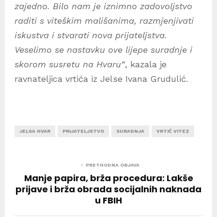
zajedno. Bilo nam je iznimno zadovoljstvo
raditi s viteškim mališanima, razmjenjivati
iskustva i stvarati nova prijateljstva.
Veselimo se nastavku ove lijepe suradnje i
skorom susretu na Hvaru“
, kazala je
ravnateljica vrtića iz Jelse Ivana Grudulić.
JELSA HVAR
PRIJATELJSTVO
SURADNJA
VRTIĆ VITEZ
PRETHODNA OBJAVA
Manje papira, brža procedura: Lakše
prijave i brža obrada socijalnih naknada
u FBIH