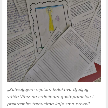
i
o
z
a
p
i
s
a
„
Zahvaljujem cijelom kolektivu Dječjeg
vrtića Vitez na srdačnom gostoprimstvu i
prekrasnim trenucima koje smo proveli