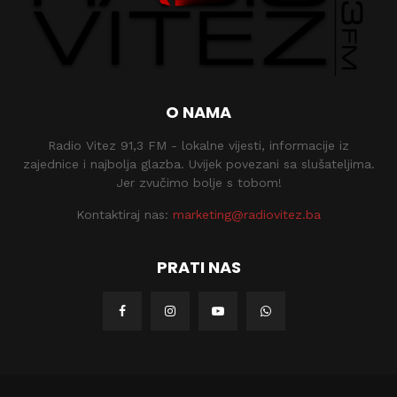
O NAMA
Radio Vitez 91,3 FM - lokalne vijesti, informacije iz
zajednice i najbolja glazba. Uvijek povezani sa slušateljima.
Jer zvučimo bolje s tobom!
Kontaktiraj nas:
marketing@radiovitez.ba
PRATI NAS