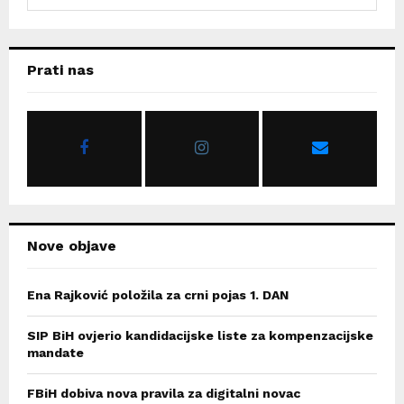
e
a
S
r
c
E
Prati nas
h
f
A
o
r
R
:
C
H
Nove objave
Ena Rajković položila za crni pojas 1. DAN
SIP BiH ovjerio kandidacijske liste za kompenzacijske
mandate
FBiH dobiva nova pravila za digitalni novac