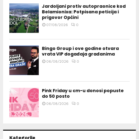
Jardoljani protiv autopraonice kod
Belamionixa: Potpisana peticija i
prigovor Općini
07/08/2026
0
Bingo Group i ove godine otvara
vrata VIP događaja građanima
06/08/2026
0
Pink Friday u cm-u donosi popuste
do 50 posto
06/08/2026
0
Kategorije