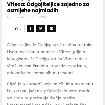
Viteza: Odgojiteljice zajedno za
osmijehe najmlađih
by
Uredništvo
29/05/2026
0
Odgojiteljice iz Dječjeg vrtića Jelsa s otoka
Hvara ovih dana borave u Vitezu gdje s
kolegicama iz Dječjeg vrtića Vitez rade s
viteškim mališanima kroz niz kreativnih,
edukativnih i zabavnih aktivnosti.
Riječ je o suradnji koja za cilj ima razmjenu
iskustava, jačanje prijateljskih veza među
vrtićima te poticanje dječje mašte i
kreativnosti kroz priče, igru i zajedničko