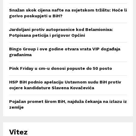
Snažan skok cijena nafte na svjetskom tržištu: Hoće li
gorivo poskupjeti u BiH?
Jardoljani protiv autopraonice kod Belamionixa:
Potpisana peticija i prigovor Općini
Bingo Group i ove godine otvara vrata VIP događaja
građanima
Pink Friday u cm-u donosi popuste do 50 posto
HSP BiH podnio apelaciju Ustavnom sudu BiH protiv
ovjere kandidature Slavena Kovačevića
Pojačan promet širom BiH, najduža čekanja na izlazu iz
zemlje
Vitez