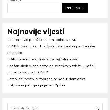
Pretraga
PRETRAGA
Najnovije vijesti
Ena Rajković položila za crni pojas 1. DAN
SIP BiH ovjerio kandidacijske liste za kompenzacijske
mandate
FBiH dobiva nova pravila za digitalni novac
Snažan skok cijena nafte na svjetskom tržištu: Hoće li
gorivo poskupjeti u BiH?
Jardoljani protiv autopraonice kod Belamionixa:
Potpisana peticija i prigovor Općini
S