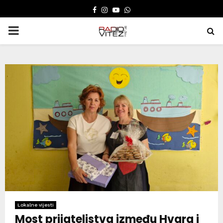
FACEBOOK
INSTAGRAM
YOUTUBE
WHATSAPP
PRIMARY
MENU
Lokalne vijesti
Most prijateljstva između Hvara i