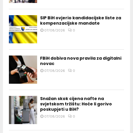
SIP BiH ovjerio kandidacijske liste za
kompenzacijske mandate
07/08/2026
0
FBiH dobiva nova pravila za digitalni
novac
07/08/2026
0
Snažan skok cijena nafte na
svjetskom tržištu: Hoće li gorivo
poskupjeti u BiH?
07/08/2026
0