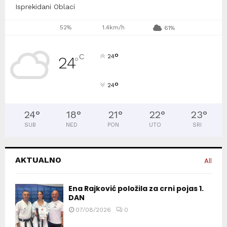
Isprekidani Oblaci
52%
1.4km/h
61%
°
C
24
24
°
°
24
24
°
18
°
21
°
22
°
23
°
SUB
NED
PON
UTO
SRI
AKTUALNO
All
Ena Rajković položila za crni pojas 1.
DAN
07/08/2026
0