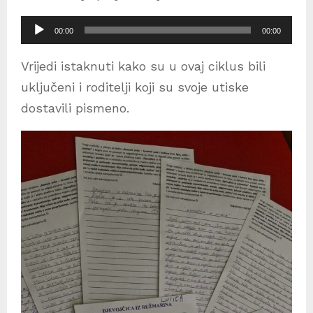
R
00:00
00:00
e
Vrijedi istaknuti kako su u ovaj ciklus bili
p
uključeni i roditelji koji su svoje utiske
r
dostavili pismeno.
o
d
u
k
t
o
r
a
u
d