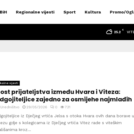
 BiH
Regionalne vijesti
Sport
Kultura
Promo/Ogl
C
VIT
25.2
kalne vijesti
ost prijateljstva između Hvara i Viteza:
dgojiteljice zajedno za osmijehe najmlađih
y
Uredništvo
29/05/2026
0
731
gojiteljice iz Dječjeg vrtića Jelsa s otoka Hvara ovih dana borave 
tezu gdje s kolegicama iz Dječjeg vrtića Vitez rade s viteškim
lišanima kroz...