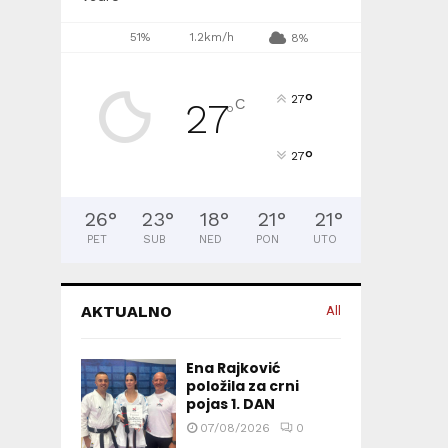
51%
1.2km/h
8%
°
27
C
27
°
°
27
26
°
23
°
18
°
21
°
21
°
PET
SUB
NED
PON
UTO
AKTUALNO
All
Ena Rajković
položila za crni
pojas 1. DAN
07/08/2026
0