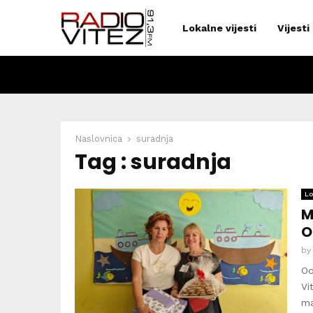
Lokalne vijesti
Vijesti
Naslovnica
suradnja
Tag : suradnja
Lo
M
O
b
Od
Vi
ma