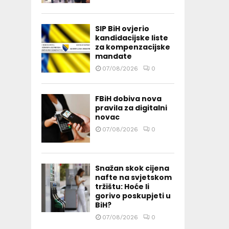
SIP BiH ovjerio
kandidacijske liste
za kompenzacijske
mandate
07/08/2026
0
FBiH dobiva nova
pravila za digitalni
novac
07/08/2026
0
Snažan skok cijena
nafte na svjetskom
tržištu: Hoće li
gorivo poskupjeti u
BiH?
07/08/2026
0