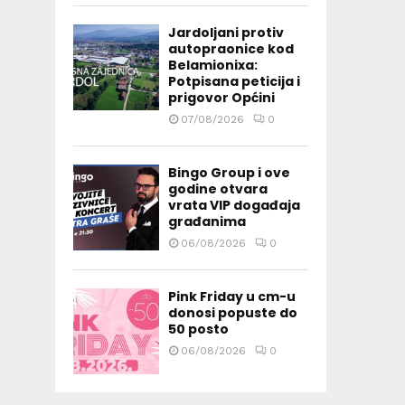
Jardoljani protiv
autopraonice kod
Belamionixa:
Potpisana peticija i
prigovor Općini
07/08/2026
0
Bingo Group i ove
godine otvara
vrata VIP događaja
građanima
06/08/2026
0
Pink Friday u cm-u
donosi popuste do
50 posto
06/08/2026
0