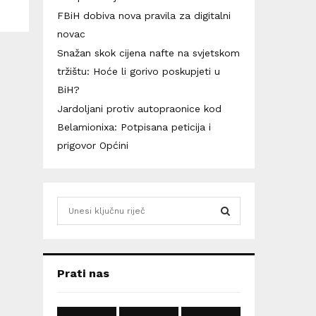
FBiH dobiva nova pravila za digitalni
novac
Snažan skok cijena nafte na svjetskom
tržištu: Hoće li gorivo poskupjeti u
BiH?
Jardoljani protiv autopraonice kod
Belamionixa: Potpisana peticija i
prigovor Općini
S
e
a
S
r
c
E
Prati nas
h
f
A
o