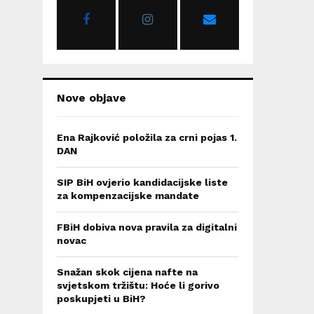
r
R
:
C
H
Nove objave
Ena Rajković položila za crni pojas 1.
DAN
SIP BiH ovjerio kandidacijske liste
za kompenzacijske mandate
FBiH dobiva nova pravila za digitalni
novac
Snažan skok cijena nafte na
svjetskom tržištu: Hoće li gorivo
poskupjeti u BiH?