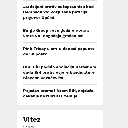
Jardoljani protiv autopraonice kod
Belamionixa: Potpisana peticija i
prigovor Općini
Bingo Group i ove godine otvara
vrata VIP događaja građanima
Pink Friday u cm-u donosi popuste
do 50 posto
HSP BiH podnio apelaciju Ustavnom
sudu BiH protiv ovjere kandidature
Slavena Kovačevića
Pojačan promet širom BiH, najduža
čekanja na izlazu iz zemlje
Vitez
Vedro