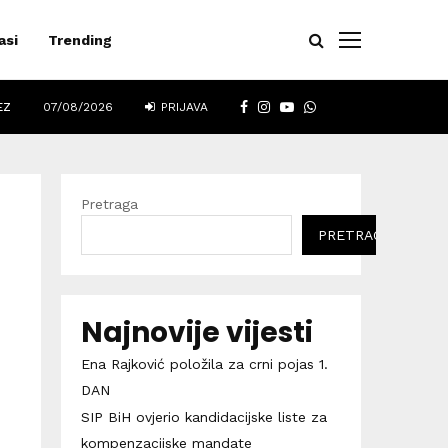
asi
Trending
FACEBOOK
INSTAGRAM
YOUTUBE
WHATSAPP
EZ
07/08/2026
PRIJAVA
Pretraga
PRETRAGA
Najnovije vijesti
Ena Rajković položila za crni pojas 1.
u
DAN
SIP BiH ovjerio kandidacijske liste za
kompenzacijske mandate