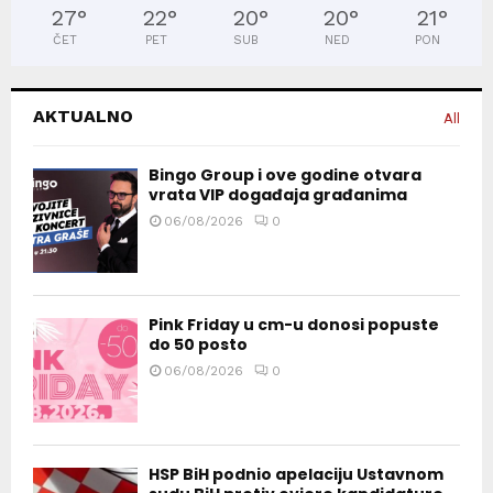
27
°
22
°
20
°
20
°
21
°
ČET
PET
SUB
NED
PON
AKTUALNO
All
Bingo Group i ove godine otvara
vrata VIP događaja građanima
06/08/2026
0
Pink Friday u cm-u donosi popuste
do 50 posto
06/08/2026
0
HSP BiH podnio apelaciju Ustavnom