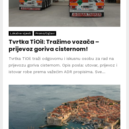
Lokalne vijesti
Promo/Oglasi
Tvrtka TiOil: Tražimo vozača –
prijevoz goriva cisternom!
Tvrtka TiOil traži odgovornu i iskusnu osobu za rad na
prijevozu goriva cisternom. Opis posla: utovar, prijevoz i
istovar robe prema važećim ADR propisima. Sve...