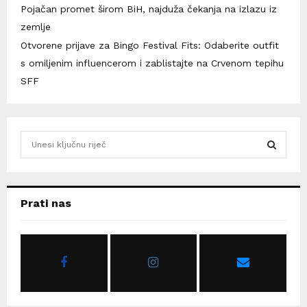
Pojačan promet širom BiH, najduža čekanja na izlazu iz
zemlje
Otvorene prijave za Bingo Festival Fits: Odaberite outfit
s omiljenim influencerom i zablistajte na Crvenom tepihu
SFF
S
e
a
S
r
c
E
Prati nas
h
f
A
o
r
R
:
C