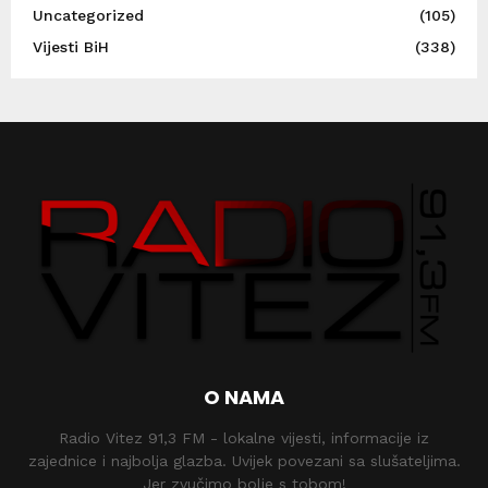
Uncategorized
(105)
Vijesti BiH
(338)
O NAMA
Radio Vitez 91,3 FM - lokalne vijesti, informacije iz
zajednice i najbolja glazba. Uvijek povezani sa slušateljima.
Jer zvučimo bolje s tobom!