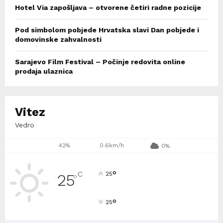
Hotel Via zapošljava – otvorene četiri radne pozicije
Pod simbolom pobjede Hrvatska slavi Dan pobjede i
domovinske zahvalnosti
Sarajevo Film Festival – Počinje redovita online
prodaja ulaznica
Vitez
Vedro
42%
0.6km/h
0%
°
C
25
25
°
°
25