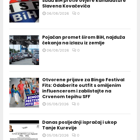
sudu BiH protiv ovjere kandidature
Slavena Kovačevića
06/08/2026
0
Pojačan promet širom BiH, najduža
čekanja na izlazu iz zemlje
06/08/2026
0
Otvorene prijave za Bingo Festival
Fits: Odaberite outfit s omiljenim
influencerom i zablistajte na
Crvenom tepihu SFF
05/08/2026
0
Danas posljednji ispraćaj i ukop
Tanje Kurevije
05/08/2026
0