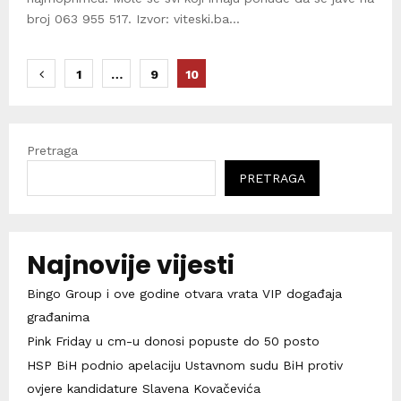
broj 063 955 517. Izvor: viteski.ba...
Brojevi
1
…
9
10
stranica
objava
Pretraga
PRETRAGA
Najnovije vijesti
Bingo Group i ove godine otvara vrata VIP događaja
građanima
Pink Friday u cm-u donosi popuste do 50 posto
HSP BiH podnio apelaciju Ustavnom sudu BiH protiv
ovjere kandidature Slavena Kovačevića