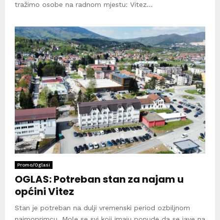
tražimo osobe na radnom mjestu: Vitez...
Promo/Oglasi
OGLAS: Potreban stan za najam u
općini Vitez
Stan je potreban na dulji vremenski period ozbiljnom
najmoprimcu. Mole se svi koji imaju ponude da se jave na