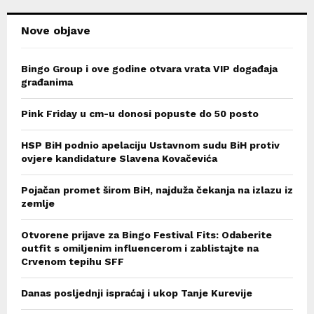
H
Nove objave
Bingo Group i ove godine otvara vrata VIP događaja
građanima
Pink Friday u cm-u donosi popuste do 50 posto
HSP BiH podnio apelaciju Ustavnom sudu BiH protiv
ovjere kandidature Slavena Kovačevića
Pojačan promet širom BiH, najduža čekanja na izlazu iz
zemlje
Otvorene prijave za Bingo Festival Fits: Odaberite
outfit s omiljenim influencerom i zablistajte na
Crvenom tepihu SFF
Danas posljednji ispraćaj i ukop Tanje Kurevije