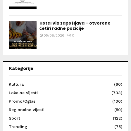
Hotel Via zapošljava – otvorene
četiri radne pozicije
05/08/2026
0
Kategorije
Kultura
(60)
Lokalne vijesti
(733)
Promo/Oglasi
(100)
Regionalne vijesti
(50)
Sport
(122)
Trending
(75)