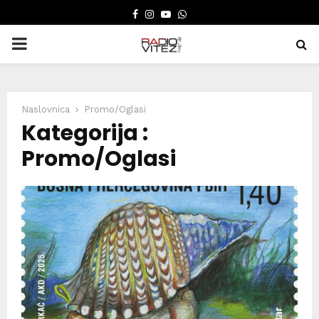
FACEBOOK
INSTAGRAM
YOUTUBE
WHATSAPP
PRIMARY
MENU
Naslovnica
Promo/Oglasi
Kategorija :
Promo/Oglasi