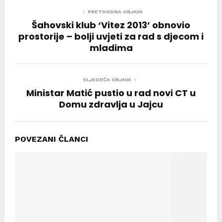
PRETHODNA OBJAVA
Šahovski klub ‘Vitez 2013’ obnovio
prostorije – bolji uvjeti za rad s djecom i
mladima
SLJEDEĆA OBJAVA
Ministar Matić pustio u rad novi CT u
Domu zdravlja u Jajcu
POVEZANI ČLANCI