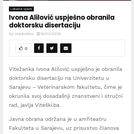
Lokalne vijesti
Ivona Alilović uspješno obranila
doktorsku disertaciju
by
Uredništvo
16/02/2026
0
Vitežanka Ivona Alilović uspješno je obranila
doktorsku disertaciju na Univerzitetu u
Sarajevu – Veterinarskom fakultetu, čime je
okrunila svoj dosadašnji znanstveni i stručni
rad, javlja Viteški.ba.
Javna obrana održana je u amfiteatru
Fakulteta u Sarajevu, uz prisustvo članova