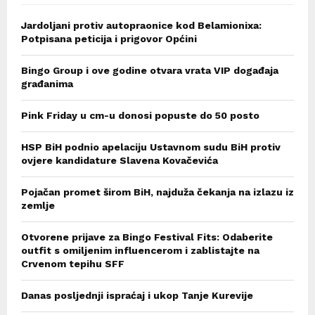
Jardoljani protiv autopraonice kod Belamionixa:
Potpisana peticija i prigovor Općini
Bingo Group i ove godine otvara vrata VIP događaja
građanima
Pink Friday u cm-u donosi popuste do 50 posto
HSP BiH podnio apelaciju Ustavnom sudu BiH protiv
ovjere kandidature Slavena Kovačevića
Pojačan promet širom BiH, najduža čekanja na izlazu iz
zemlje
Otvorene prijave za Bingo Festival Fits: Odaberite
outfit s omiljenim influencerom i zablistajte na
Crvenom tepihu SFF
Danas posljednji ispraćaj i ukop Tanje Kurevije