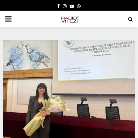
FACEBOOK
INSTAGRAM
YOUTUBE
WHATSAPP
PRIMARY
MENU