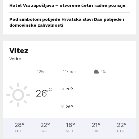
Hotel Via zapošljava – otvorene četiri radne pozicije
Pod simbolom pobjede Hrvatska slavi Dan pobjede i
domovinske zahvalnosti
Vitez
Vedro
43%
1.1km/h
4%
°
C
26
26
°
°
26
28
°
22
°
18
°
21
°
22
°
PET
SUB
NED
PON
UTO