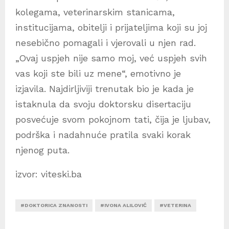
kolegama, veterinarskim stanicama,
institucijama, obitelji i prijateljima koji su joj
nesebično pomagali i vjerovali u njen rad.
„Ovaj uspjeh nije samo moj, već uspjeh svih
vas koji ste bili uz mene“, emotivno je
izjavila. Najdirljiviji trenutak bio je kada je
istaknula da svoju doktorsku disertaciju
posvećuje svom pokojnom tati, čija je ljubav,
podrška i nadahnuće pratila svaki korak
njenog puta.
izvor: viteski.ba
#DOKTORICA ZNANOSTI
#IVONA ALILOVIĆ
#VETERINA