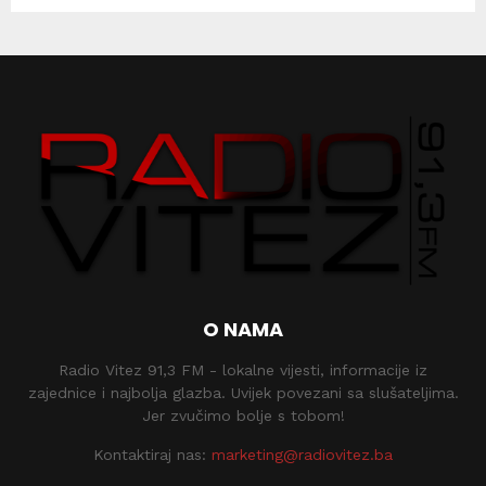
O NAMA
Radio Vitez 91,3 FM - lokalne vijesti, informacije iz
zajednice i najbolja glazba. Uvijek povezani sa slušateljima.
Jer zvučimo bolje s tobom!
Kontaktiraj nas:
marketing@radiovitez.ba