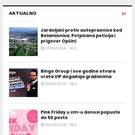
AKTUALNO
All
Jardoljani protiv autopraonice kod
Belamionixa: Potpisana peticija i
prigovor Općini
07/08/2026
0
Bingo Group i ove godine otvara
vrata VIP događaja građanima
06/08/2026
0
Pink Friday u cm-u donosi popuste
do 50 posto
06/08/2026
0