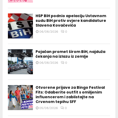
HSP BiH podnio apelaciju Ustavnom
sudu BiH protiv ovjere kandidature
Slavena Kovačevića
06/08/2026
0
Pojačan promet širom BiH, najduža
čekanja na izlazu iz zemlje
06/08/2026
0
Otvorene prijave za Bingo Festival
Fits: Odaberite outfit s omiljenim
influencerom i zablistajte na
Crvenom tepihu SFF
05/08/2026
0