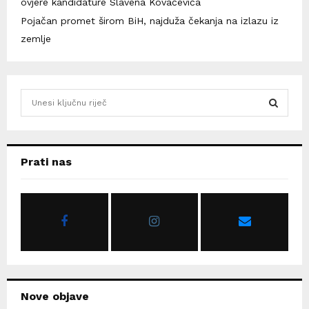
ovjere kandidature Slavena Kovačevića
Pojačan promet širom BiH, najduža čekanja na izlazu iz
zemlje
S
e
a
S
r
c
E
Prati nas
h
f
A
o
r
R
:
C
H
Nove objave