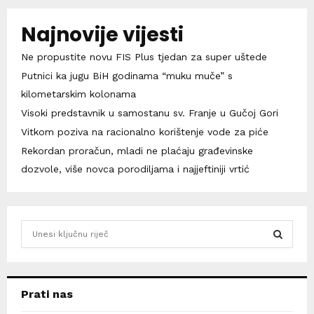
Najnovije vijesti
Ne propustite novu FIS Plus tjedan za super uštede
Putnici ka jugu BiH godinama “muku muče” s
kilometarskim kolonama
Visoki predstavnik u samostanu sv. Franje u Gučoj Gori
Vitkom poziva na racionalno korištenje vode za piće
Rekordan proračun, mladi ne plaćaju građevinske
dozvole, više novca porodiljama i najjeftiniji vrtić
S
e
a
S
r
c
E
Prati nas
h