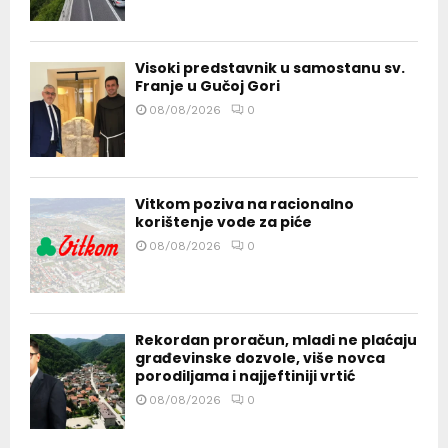
Visoki predstavnik u samostanu sv.
Franje u Gučoj Gori
08/08/2026
0
Vitkom poziva na racionalno
korištenje vode za piće
08/08/2026
0
Rekordan proračun, mladi ne plaćaju
građevinske dozvole, više novca
porodiljama i najjeftiniji vrtić
08/08/2026
0