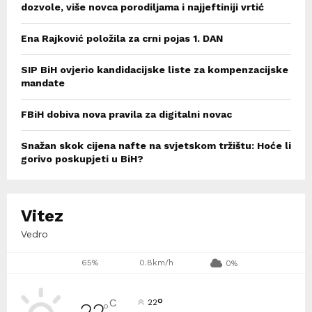
dozvole, više novca porodiljama i najjeftiniji vrtić
Ena Rajković položila za crni pojas 1. DAN
SIP BiH ovjerio kandidacijske liste za kompenzacijske
mandate
FBiH dobiva nova pravila za digitalni novac
Snažan skok cijena nafte na svjetskom tržištu: Hoće li
gorivo poskupjeti u BiH?
Vitez
Vedro
65%
0.8km/h
0%
°
C
22
22
°