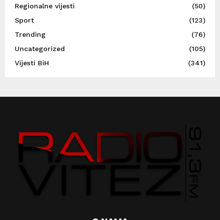
Regionalne vijesti
(50)
Sport
(123)
Trending
(76)
Uncategorized
(105)
Vijesti BiH
(341)