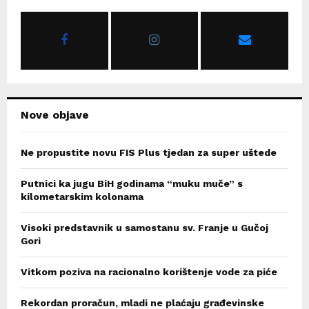
f
A
o
r
R
:
C
H
Nove objave
Ne propustite novu FIS Plus tjedan za super uštede
Putnici ka jugu BiH godinama “muku muče” s
kilometarskim kolonama
Visoki predstavnik u samostanu sv. Franje u Gučoj
Gori
Vitkom poziva na racionalno korištenje vode za piće
Rekordan proračun, mladi ne plaćaju građevinske