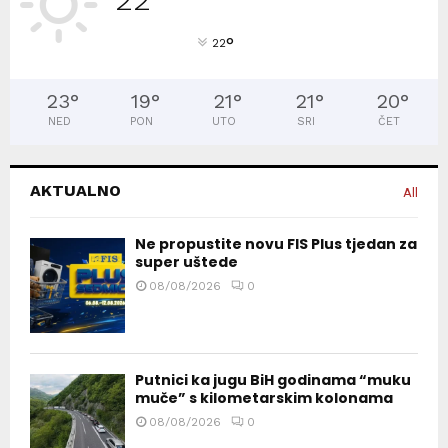
°
22
23
°
19
°
21
°
21
°
20
°
NED
PON
UTO
SRI
ČET
AKTUALNO
All
Ne propustite novu FIS Plus tjedan za
super uštede
08/08/2026
0
Putnici ka jugu BiH godinama “muku
muče” s kilometarskim kolonama
08/08/2026
0