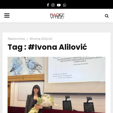
FACEBOOK
INSTAGRAM
YOUTUBE
WHATSAPP
PRIMARY
MENU
Naslovnica
#Ivona Alilović
Tag : #Ivona Alilović