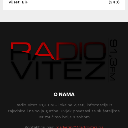
Vijesti BiH
(340)
O NAMA
Radio Vitez 91,3 FM - lokalne vijesti, informacije iz
zajednice i najbolja glazba. Uvijek povezani sa slušateljima.
Jer zvučimo bolje s tobom!
Kontaktiraj nas:
marketing@radiovitez.ba