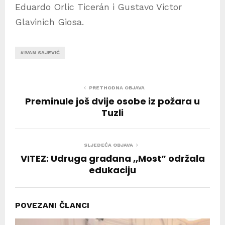
Eduardo Orlic Ticerán i Gustavo Victor
Glavinich Giosa.
#IVAN SAJEVIĆ
PRETHODNA OBJAVA
Preminule još dvije osobe iz požara u
Tuzli
SLJEDEĆA OBJAVA
VITEZ: Udruga građana ,,Most” održala
edukaciju
POVEZANI ČLANCI