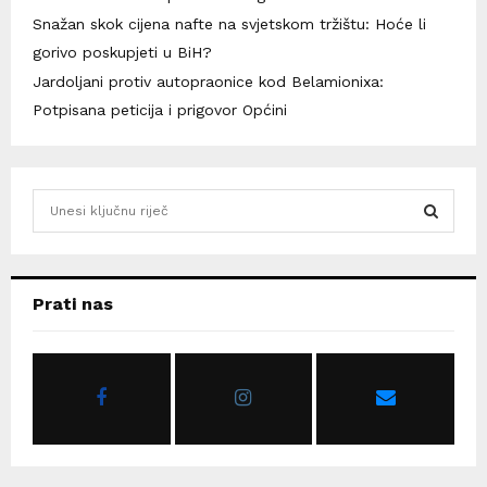
Snažan skok cijena nafte na svjetskom tržištu: Hoće li
gorivo poskupjeti u BiH?
Jardoljani protiv autopraonice kod Belamionixa:
Potpisana peticija i prigovor Općini
S
e
a
S
r
c
E
Prati nas
h
f
A
o
r
R
:
C
H