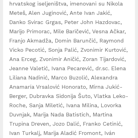
hrvatskog iseljeništva, imenovani su Nikola
Meteš, Alen Juginović, Ante Ivan Jakić,
Danko Svirac Grgas, Peter John Hazdovac,
Marijo Primorac, Mile Baričević, Vesna Ačkar,
Franjo Akmadža, Domin Barunčić, Raymond
Vicko Pecotić, Sonja Palić, Zvonimir Kurtović,
Ana Erceg, Zvonimir Aničić, Zoran Tijardović,
Jeanne Valetić, Ivana Pecarević, dr.sc. Elena
Liliana Nadinić, Marco Buzolić, Alexandra
Anamaría Vrsalović Honorato, Mirna Jukić-
Berger, Dubravka Sidonija Šuto, Vlatka Leko-
Roche, Sanja Miletić, Ivana Milina, Lovorka
Duvnjak, Marija Nada Batistich, Martina
Trupina Dreven, Jozo Dalić, Franko Cetinić,
Ivan Turkalj, Marija Aladić Fromont, Iván