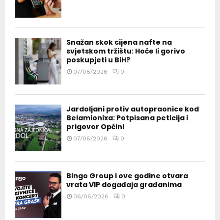
Snažan skok cijena nafte na
svjetskom tržištu: Hoće li gorivo
poskupjeti u BiH?
07/08/2026
0
Jardoljani protiv autopraonice kod
Belamionixa: Potpisana peticija i
prigovor Općini
07/08/2026
0
Bingo Group i ove godine otvara
vrata VIP događaja građanima
06/08/2026
0