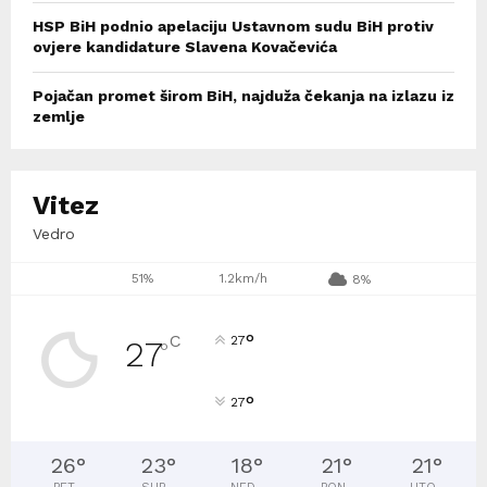
HSP BiH podnio apelaciju Ustavnom sudu BiH protiv
ovjere kandidature Slavena Kovačevića
Pojačan promet širom BiH, najduža čekanja na izlazu iz
zemlje
Vitez
Vedro
51%
1.2km/h
8%
°
C
27
27
°
°
27
26
°
23
°
18
°
21
°
21
°