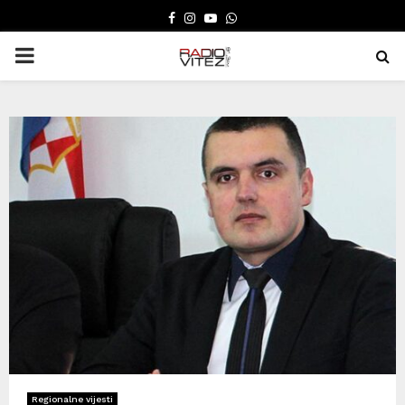
FACEBOOK
INSTAGRAM
YOUTUBE
WHATSAPP
PRIMARY
MENU
Regionalne vijesti