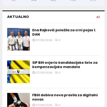
PET
SUB
NED
PON
UTO
AKTUALNO
All
Ena Rajković položila za crni pojas 1.
DAN
07/08/2026
0
SIP BiH ovjerio kandidacijske liste za
kompenzacijske mandate
07/08/2026
0
FBiH dobiva nova pravila za digitalni
novac
07/08/2026
0