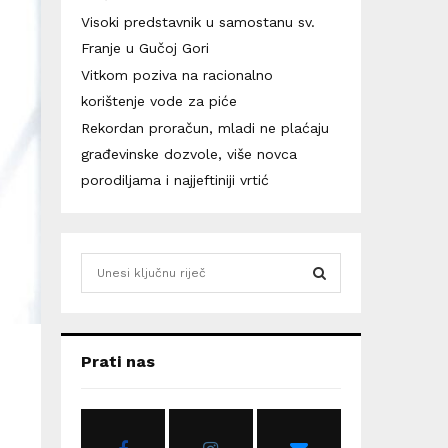
Visoki predstavnik u samostanu sv.
Franje u Gučoj Gori
Vitkom poziva na racionalno
korištenje vode za piće
Rekordan proračun, mladi ne plaćaju
građevinske dozvole, više novca
porodiljama i najjeftiniji vrtić
S
e
a
S
r
c
E
Prati nas
h
f
A
o
r
R