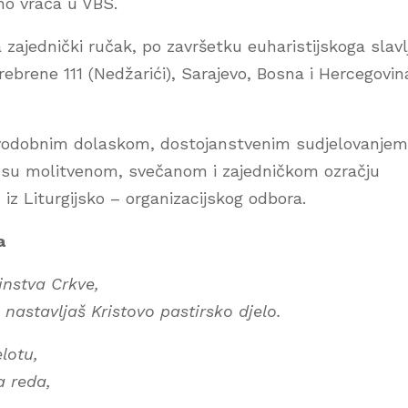
no vraća u VBS.
na zajednički ručak, po završetku euharistijskoga slavl
rebrene 111 (Nedžarići), Sarajevo, Bosna i Hercegovin
ravodobnim dolaskom, dostojanstvenim sudjelovanjem
esu molitvenom, svečanom i zajedničkom ozračju
 iz Liturgijsko – organizacijskog odbora.
a
instva Crkve,
nastavljaš Kristovo pastirsko djelo.
lotu,
a reda,