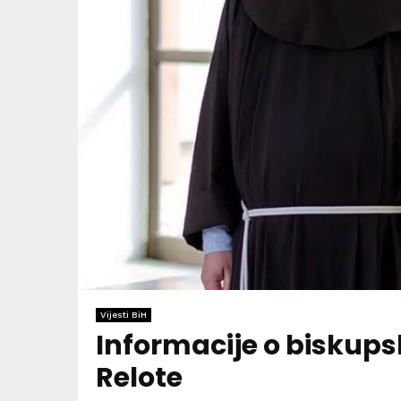
Vijesti BiH
Informacije o biskup
Relote