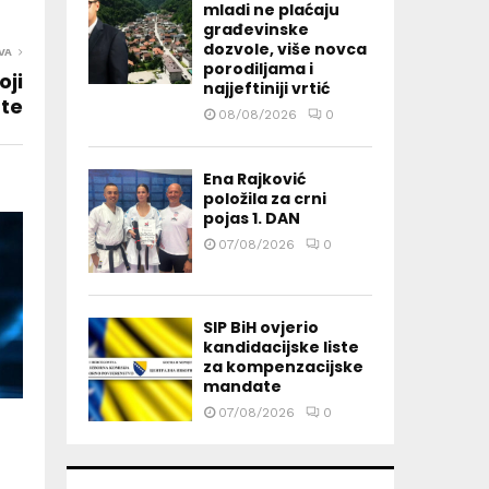
mladi ne plaćaju
građevinske
dozvole, više novca
VA
porodiljama i
oji
najjeftiniji vrtić
te
08/08/2026
0
Ena Rajković
položila za crni
pojas 1. DAN
07/08/2026
0
SIP BiH ovjerio
kandidacijske liste
za kompenzacijske
mandate
07/08/2026
0