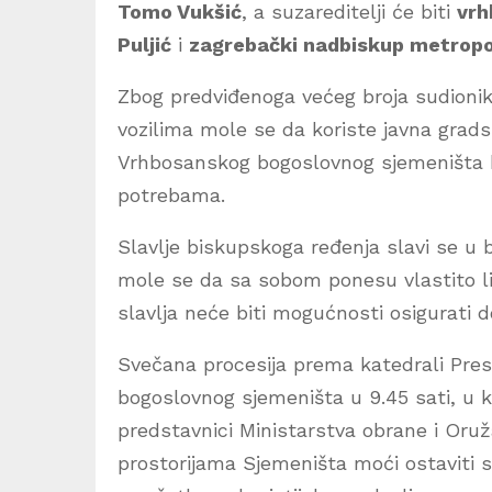
Tomo Vukšić
, a suzareditelji će biti
vrh
Puljić
i
zagrebački nadbiskup metropo
Zbog predviđenoga većeg broja sudionik
vozilima mole se da koriste javna gradsk
Vrhbosanskog bogoslovnog sjemeništa bi
potrebama.
Slavlje biskupskoga ređenja slavi se u bij
mole se da sa sobom ponesu vlastito lit
slavlja neće biti mogućnosti osigurati d
Svečana procesija prema katedrali Pre
bogoslovnog sjemeništa u 9.45 sati, u koj
predstavnici Ministarstva obrane i Oru
prostorijama Sjemeništa moći ostaviti s