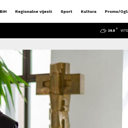
 BiH
Regionalne vijesti
Sport
Kultura
Promo/Ogl
C
VIT
28.8