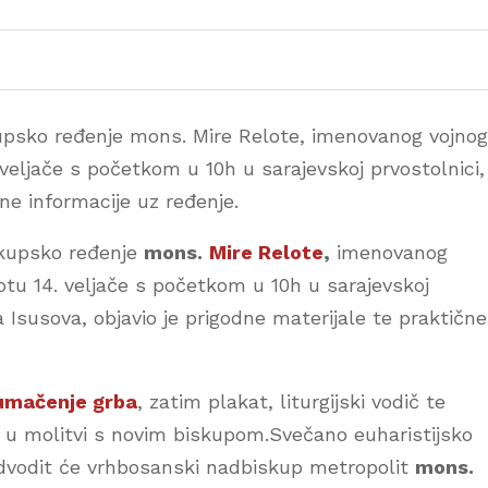
skupsko ređenje mons. Mire Relote, imenovanog vojnog
 veljače s početkom u 10h u sarajevskoj prvostolnici,
čne informacije uz ređenje.
iskupsko ređenje
mons.
Mire Relote
,
imenovanog
botu 14. veljače s početkom u 10h u sarajevskoj
 Isusova, objavio je prigodne materijale te praktične
umačenje grba
, zatim plakat, liturgijski vodič te
i u molitvi s novim biskupom.Svečano euharistijsko
edvodit će vrhbosanski nadbiskup metropolit
mons.