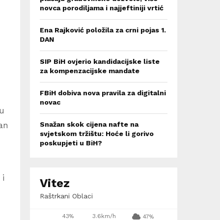
novca porodiljama i najjeftiniji vrtić
Ena Rajković položila za crni pojas 1.
DAN
SIP BiH ovjerio kandidacijske liste
za kompenzacijske mandate
FBiH dobiva nova pravila za digitalni
novac
ju
an
Snažan skok cijena nafte na
svjetskom tržištu: Hoće li gorivo
poskupjeti u BiH?
 i
Vitez
Raštrkani Oblaci
43%
3.6km/h
47%