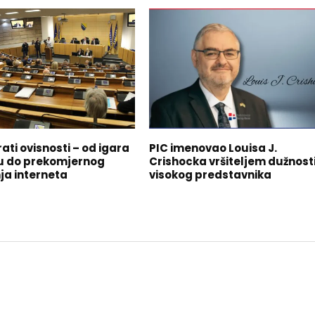
ati ovisnosti – od igara
PIC imenovao Louisa J.
u do prekomjernog
Crishocka vršiteljem dužnost
ja interneta
visokog predstavnika