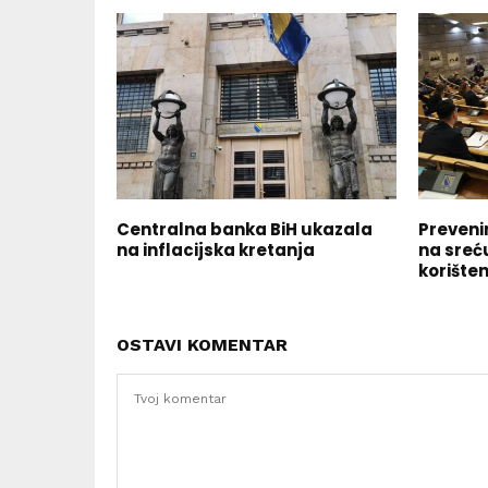
Centralna banka BiH ukazala
Prevenir
na inflacijska kretanja
na sreć
korišten
OSTAVI KOMENTAR