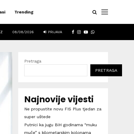
asi
Trending
FACEBOOK
INSTAGRAM
YOUTUBE
WHATSAPP
EZ
08/08/2026
PRIJAVA
Pretraga
PRETRAGA
Najnovije vijesti
Ne propustite novu FIS Plus tjedan za
super uštede
Putnici ka jugu BiH godinama “muku
muče” s kilometarskim kolonama