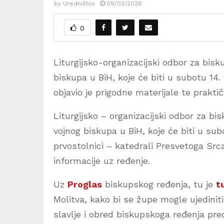
by
Uredništvo
09/02/2026
0
Liturgijsko-organizacijski odbor za bi
biskupa u BiH, koje će biti u subotu 14.
objavio je prigodne materijale te prakti
Liturgijsko – organizacijski odbor za b
vojnog biskupa u BiH, koje će biti u su
prvostolnici – katedrali Presvetoga Srca
informacije uz ređenje.
Uz
Proglas
biskupskog ređenja, tu je
t
Molitva, kako bi se župe mogle ujedinit
slavlje i obred biskupskoga ređenja pr