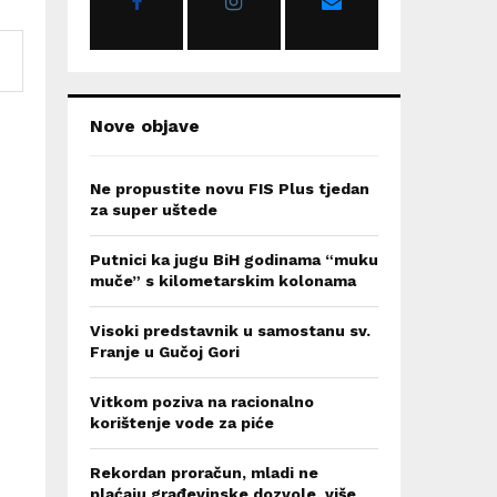
:
C
H
Nove objave
Ne propustite novu FIS Plus tjedan
za super uštede
Putnici ka jugu BiH godinama “muku
muče” s kilometarskim kolonama
Visoki predstavnik u samostanu sv.
Franje u Gučoj Gori
Vitkom poziva na racionalno
korištenje vode za piće
Rekordan proračun, mladi ne
plaćaju građevinske dozvole, više