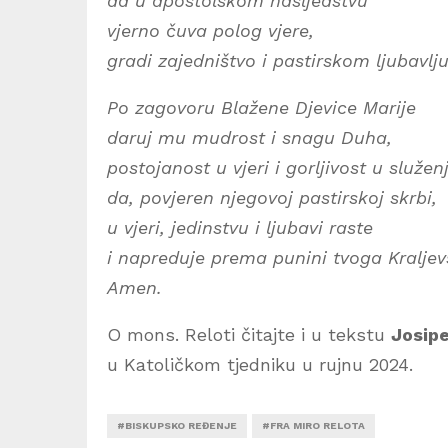
da u apostolskom nasljedstvu
vjerno čuva polog vjere,
gradi zajedništvo i pastirskom ljubavlj
Po zagovoru Blažene Djevice Marije
daruj mu mudrost i snagu Duha,
postojanost u vjeri i gorljivost u služen
da, povjeren njegovoj pastirskoj skrbi,
u vjeri, jedinstvu i ljubavi raste
i napreduje prema punini tvoga Kraljev
Amen.
O mons. Reloti čitajte i u tekstu
Josip
u Katoličkom tjedniku u rujnu 2024.
#BISKUPSKO REĐENJE
#FRA MIRO RELOTA