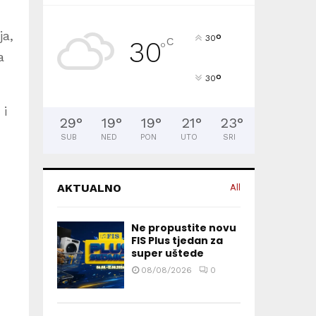
ja,
°
30
C
30
°
a
°
30
 i
29
°
19
°
19
°
21
°
23
°
SUB
NED
PON
UTO
SRI
AKTUALNO
All
Ne propustite novu
FIS Plus tjedan za
super uštede
08/08/2026
0