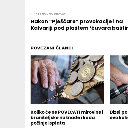
PRETHODNA OBJAVA
Nakon “Pješčare” provokacije i na
Kalvariji pod plaštem ‘čuvara bašti
POVEZANI ČLANCI
Koliko će se POVEĆATI mirovine i
Dizel po
braniteljske naknade i kada
evo kak
počinje isplata