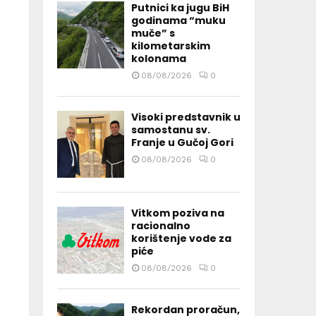
Putnici ka jugu BiH
godinama “muku
muče” s
kilometarskim
kolonama
08/08/2026
0
Visoki predstavnik u
samostanu sv.
Franje u Gučoj Gori
08/08/2026
0
Vitkom poziva na
racionalno
korištenje vode za
piće
08/08/2026
0
Rekordan proračun,