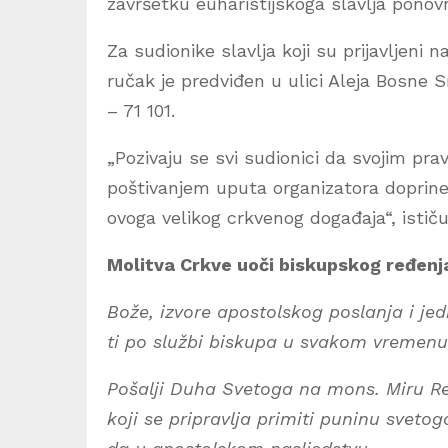
završetku euharistijskoga slavlja ponov
Za sudionike slavlja koji su prijavljeni 
ručak je predviđen u ulici Aleja Bosne S
– 71 101.
„Pozivaju se svi sudionici da svojim p
poštivanjem uputa organizatora doprin
ovoga velikog crkvenog događaja“, ističu
Molitva Crkve uoči biskupskog ređenj
Bože, izvore apostolskog poslanja i jed
ti po službi biskupa u svakom vremenu 
Pošalji Duha Svetoga na mons. Miru Re
koji se pripravlja primiti puninu svetog