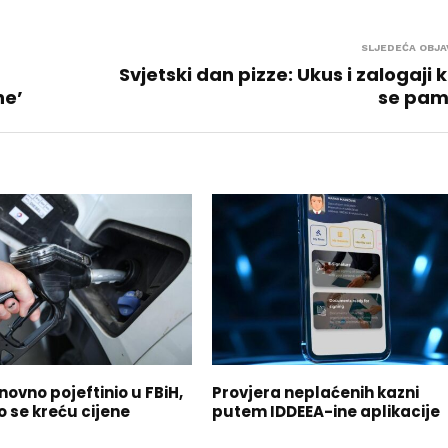
SLJEDEĆA OBJA
Svjetski dan pizze: Ukus i zalogaji k
ne’
se pam
novno pojeftinio u FBiH,
Provjera neplaćenih kazni
o se kreću cijene
putem IDDEEA-ine aplikacije