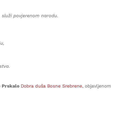
u služi povjerenom narodu.
ju,
stva.
e Prskalo
Dobra duša Bosne Srebrene
, objavljenom