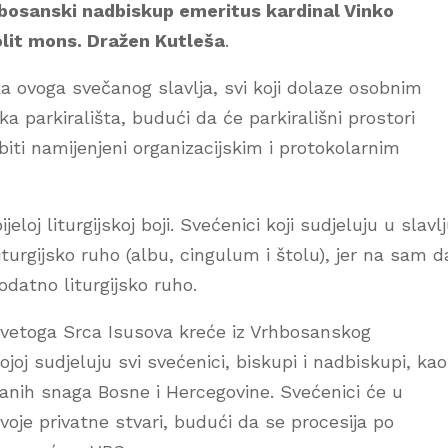
bosanski nadbiskup emeritus kardinal Vinko
lit mons. Dražen Kutleša
.
a ovoga svečanog slavlja, svi koji dolaze osobnim
a parkirališta, budući da će parkirališni prostori
ti namijenjeni organizacijskim i protokolarnim
eloj liturgijskoj boji. Svećenici koji sudjeluju u slavl
urgijsko ruho (albu, cingulum i štolu), jer na sam d
odatno liturgijsko ruho.
svetoga Srca Isusova kreće iz Vrhbosanskog
oj sudjeluju svi svećenici, biskupi i nadbiskupi, kao
žanih snaga Bosne i Hercegovine. Svećenici će u
voje privatne stvari, budući da se procesija po