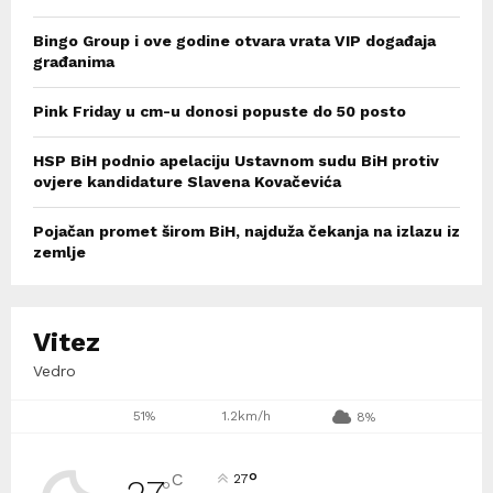
Bingo Group i ove godine otvara vrata VIP događaja
građanima
Pink Friday u cm-u donosi popuste do 50 posto
HSP BiH podnio apelaciju Ustavnom sudu BiH protiv
ovjere kandidature Slavena Kovačevića
Pojačan promet širom BiH, najduža čekanja na izlazu iz
zemlje
Vitez
Vedro
51%
1.2km/h
8%
°
C
27
°