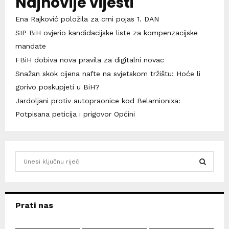
Najnovije vijesti
Ena Rajković položila za crni pojas 1. DAN
SIP BiH ovjerio kandidacijske liste za kompenzacijske
mandate
FBiH dobiva nova pravila za digitalni novac
Snažan skok cijena nafte na svjetskom tržištu: Hoće li
gorivo poskupjeti u BiH?
Jardoljani protiv autopraonice kod Belamionixa:
Potpisana peticija i prigovor Općini
S
e
a
S
r
c
E
Prati nas
h
f
A