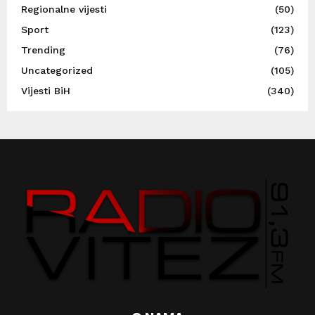
Regionalne vijesti
(50)
Sport
(123)
Trending
(76)
Uncategorized
(105)
Vijesti BiH
(340)