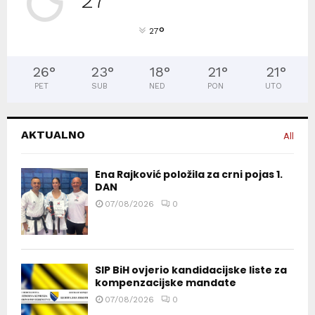
27
°
27
26
°
23
°
18
°
21
°
21
°
PET
SUB
NED
PON
UTO
AKTUALNO
All
Ena Rajković položila za crni pojas 1.
DAN
07/08/2026
0
SIP BiH ovjerio kandidacijske liste za
kompenzacijske mandate
07/08/2026
0