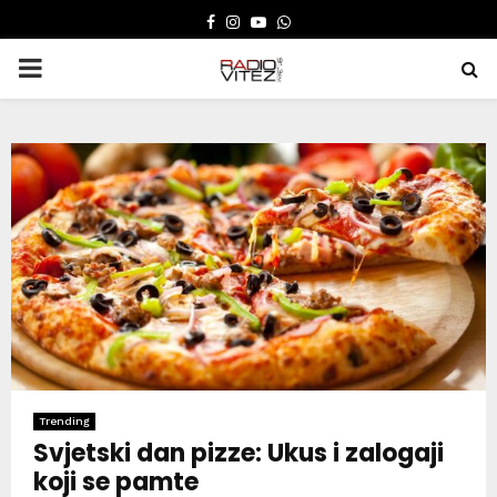
FACEBOOK
INSTAGRAM
YOUTUBE
WHATSAPP
PRIMARY
MENU
Trending
Svjetski dan pizze: Ukus i zalogaji
koji se pamte