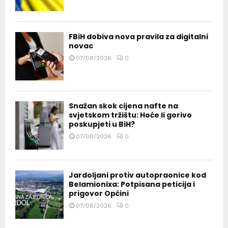
FBiH dobiva nova pravila za digitalni
novac
07/08/2026
0
Snažan skok cijena nafte na
svjetskom tržištu: Hoće li gorivo
poskupjeti u BiH?
07/08/2026
0
Jardoljani protiv autopraonice kod
Belamionixa: Potpisana peticija i
prigovor Općini
07/08/2026
0