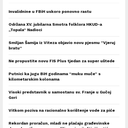
Invalidnine u FBiH uskoro ponovno rastu
Održana XV. jubilarna Smotra folklora HKUD-a
„Topala“ Nadioci
Smiljan Šamija iz Viteza objavio novu pjesmu ”Vjeruj
bratu”
Ne propustite novu FIS Plus tjedan za super uštede
Putnici ka jugu BiH godinama “muku muče” s
kilometarskim kolonama
Visoki predstavnik u samostanu sv. Franje u Gučoj
Gori
Vitkom poziva na racionalno korištenje vode za piće
Rekordan proračun, mladi ne plaćaju građevinske