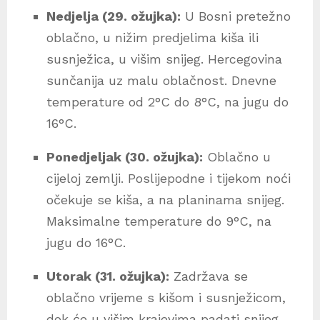
Nedjelja (29. ožujka):
U Bosni pretežno
oblačno, u nižim predjelima kiša ili
susnježica, u višim snijeg. Hercegovina
sunčanija uz malu oblačnost. Dnevne
temperature od 2°C do 8°C, na jugu do
16°C.
Ponedjeljak (30. ožujka):
Oblačno u
cijeloj zemlji. Poslijepodne i tijekom noći
očekuje se kiša, a na planinama snijeg.
Maksimalne temperature do 9°C, na
jugu do 16°C.
Utorak (31. ožujka):
Zadržava se
oblačno vrijeme s kišom i susnježicom,
dok će u višim krajevima padati snijeg.