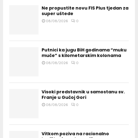
Ne propustite novu FIS Plus tjedan za
super uštede
08/08/2026
0
Putnici ka jugu BiH godinama “muku
muče” s kilometarskim kolonama
08/08/2026
0
Visoki predstavnik u samostanu sv.
Franje u Gučoj Gori
08/08/2026
0
Vitkom poziva na racionalno