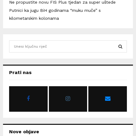
Ne propustite novu FIS Plus tjedan za super uštede
Putnici ka jugu BiH godinama “muku muče” s
kilometarskim kolonama
S
e
a
S
r
c
E
Prati nas
h
f
A
o
r
R
:
C
H
Nove objave