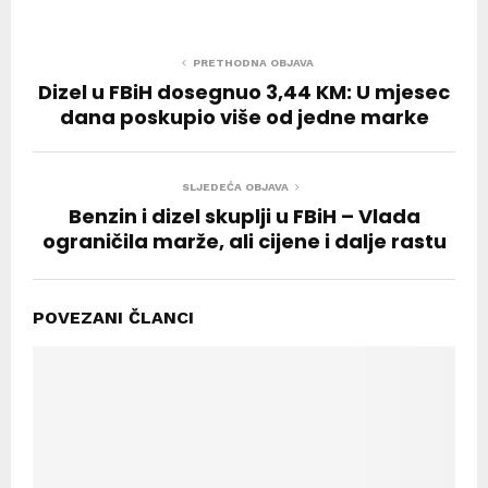
PRETHODNA OBJAVA
Dizel u FBiH dosegnuo 3,44 KM: U mjesec
dana poskupio više od jedne marke
SLJEDEĆA OBJAVA
Benzin i dizel skuplji u FBiH – Vlada
ograničila marže, ali cijene i dalje rastu
POVEZANI ČLANCI