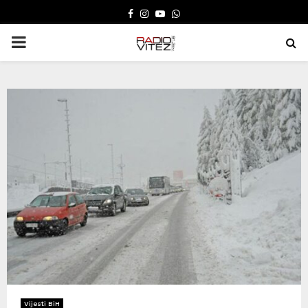
FACEBOOK
INSTAGRAM
YOUTUBE
WHATSAPP
PRIMARY
MENU
Vijesti BiH