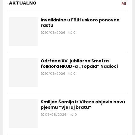
AKTUALNO
All
Invalidnine u FBiH uskoro ponovno
rastu
10/08/2026
0
Održana XV. jubilarna Smotra
folklora HKUD-a „Topala“ Nadioci
10/08/2026
0
Smiljan Šamija iz Viteza objavio novu
pjesmu ”Vjeruj bratu”
09/08/2026
0