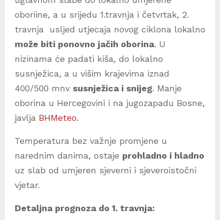
oboriine, a u srijedu 1.travnja i četvrtak, 2.
travnja usljed utjecaja novog ciklona lokalno
može biti ponovno jačih oborina
. U
nizinama će padati kiša, do lokalno
susnježica, a u višim krajevima iznad
400/500 mnv
susnježica i snijeg
. Manje
oborina u Hercegovini i na jugozapadu Bosne,
javlja
BHMeteo
.
Temperatura bez važnje promjene u
narednim danima, ostaje
prohladno i hladno
uz slab od umjeren sjeverni i sjeveroistočni
vjetar.
Detaljna prognoza do 1. travnja: