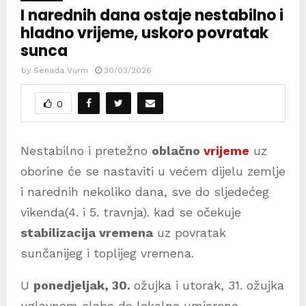
I narednih dana ostaje nestabilno i
hladno vrijeme, uskoro povratak
sunca
by
Senada Vurm
30/03/2026
0
Nestabilno i pretežno
oblačno
vrijeme
uz
oborine će se nastaviti u većem dijelu zemlje
i narednih nekoliko dana, sve do sljedećeg
vikenda(4. i 5. travnja). kad se očekuje
stabilizacija vremena
uz povratak
sunčanijeg i toplijeg vremena.
U
ponedjeljak, 30.
ožujka i utorak, 31. ožujka
uglavnom slabe do lokalno umjerene