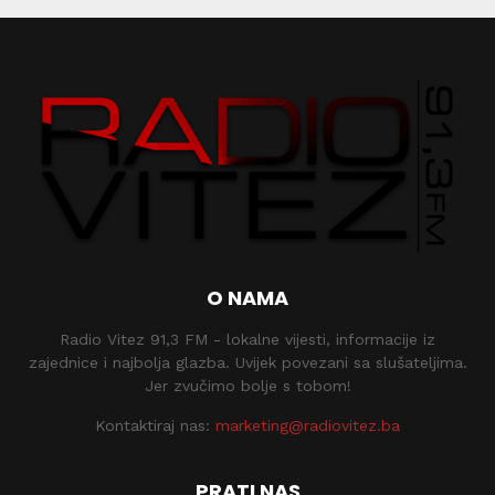
O NAMA
Radio Vitez 91,3 FM - lokalne vijesti, informacije iz
zajednice i najbolja glazba. Uvijek povezani sa slušateljima.
Jer zvučimo bolje s tobom!
Kontaktiraj nas:
marketing@radiovitez.ba
PRATI NAS