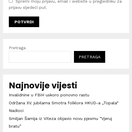
Spremi moju prijavu, email i website u pregledniku za
prijavu sljedeći put.
Pretraga
PRETRAGA
Najnovije vijesti
Invalidnine u FBiH uskoro ponovno rastu
Održana XV. jubilarna Smotra folklora HKUD-a „Topala“
Nadioci
Smiljan Šamija iz Viteza objavio novu pjesmu ”Vjeruj
bratu”