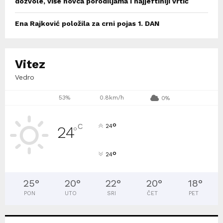
dozvole, više novca porodiljama i najjeftiniji vrtić
Ena Rajković položila za crni pojas 1. DAN
Vitez
Vedro
53%
0.8km/h
0%
°
C
24
24
°
°
24
25
°
20
°
22
°
20
°
18
°
PON
UTO
SRI
ČET
PET