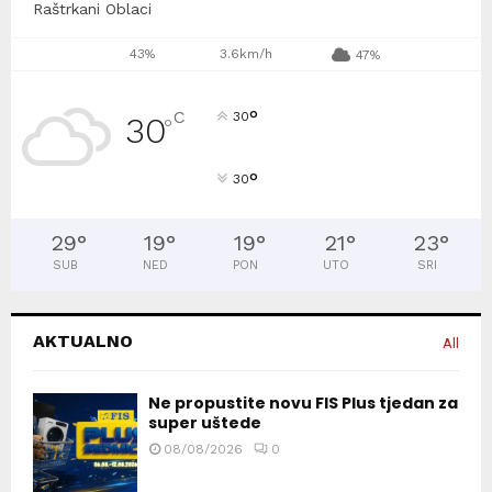
Raštrkani Oblaci
43%
3.6km/h
47%
°
C
30
30
°
°
30
29
°
19
°
19
°
21
°
23
°
SUB
NED
PON
UTO
SRI
AKTUALNO
All
Ne propustite novu FIS Plus tjedan za
super uštede
08/08/2026
0