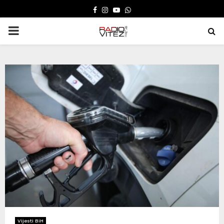
FACEBOOK
INSTAGRAM
YOUTUBE
WHATSAPP
PRIMARY
MENU
Vijesti BiH