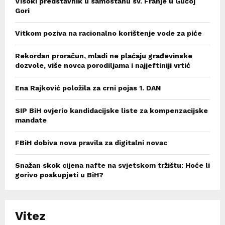
Visoki predstavnik u samostanu sv. Franje u Gučoj
Gori
Vitkom poziva na racionalno korištenje vode za piće
Rekordan proračun, mladi ne plaćaju građevinske
dozvole, više novca porodiljama i najjeftiniji vrtić
Ena Rajković položila za crni pojas 1. DAN
SIP BiH ovjerio kandidacijske liste za kompenzacijske
mandate
FBiH dobiva nova pravila za digitalni novac
Snažan skok cijena nafte na svjetskom tržištu: Hoće li
gorivo poskupjeti u BiH?
Vitez