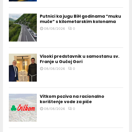
Putnici ka jugu BiH godinama “muku
muče” s kilometarskim kolonama
08/08/2026
0
Visoki predstavnik u samostanu sv.
Franje u Gučoj Gori
08/08/2026
0
Vitkom poziva na racionalno
korištenje vode za piće
08/08/2026
0