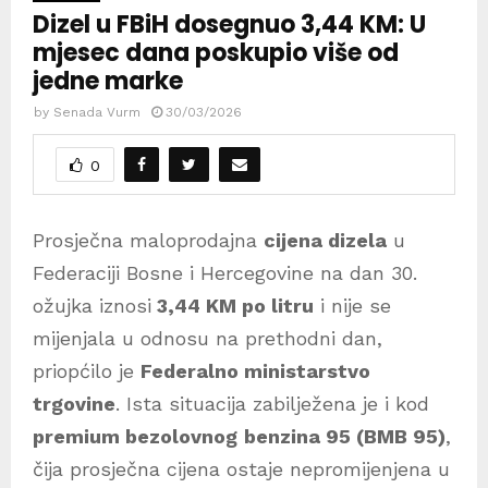
Dizel u FBiH dosegnuo 3,44 KM: U
mjesec dana poskupio više od
jedne marke
by
Senada Vurm
30/03/2026
0
Prosječna maloprodajna
cijena dizela
u
Federaciji Bosne i Hercegovine na dan 30.
ožujka iznosi
3,44 KM po litru
i nije se
mijenjala u odnosu na prethodni dan,
priopćilo je
Federalno ministarstvo
trgovine
. Ista situacija zabilježena je i kod
premium bezolovnog
benzina 95 (BMB 95)
,
čija prosječna cijena ostaje nepromijenjena u