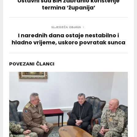
Ustavni sud BiH zabranio korištenje
termina ‘županija’
SLJEDEĆA OBJAVA
I narednih dana ostaje nestabilno i
hladno vrijeme, uskoro povratak sunca
POVEZANI ČLANCI