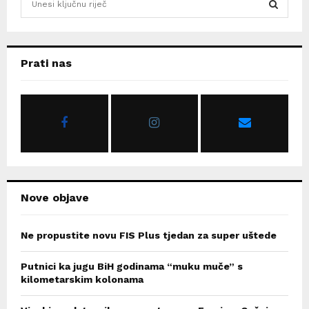
e
a
S
r
c
E
Prati nas
h
f
A
o
r
R
:
C
H
Nove objave
Ne propustite novu FIS Plus tjedan za super uštede
Putnici ka jugu BiH godinama “muku muče” s
kilometarskim kolonama