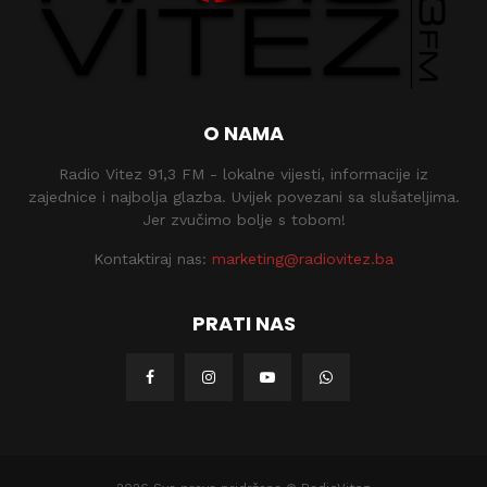
O NAMA
Radio Vitez 91,3 FM - lokalne vijesti, informacije iz
zajednice i najbolja glazba. Uvijek povezani sa slušateljima.
Jer zvučimo bolje s tobom!
Kontaktiraj nas:
marketing@radiovitez.ba
PRATI NAS