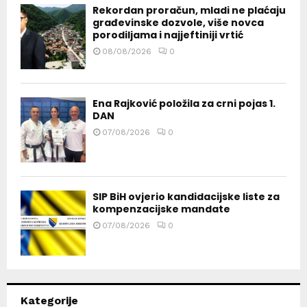
Rekordan proračun, mladi ne plaćaju
građevinske dozvole, više novca
porodiljama i najjeftiniji vrtić
08/08/2026
0
Ena Rajković položila za crni pojas 1.
DAN
07/08/2026
0
SIP BiH ovjerio kandidacijske liste za
kompenzacijske mandate
07/08/2026
0
Kategorije