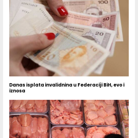
Danas isplata invalidnina u Federaciji BiH, evo i
iznosa