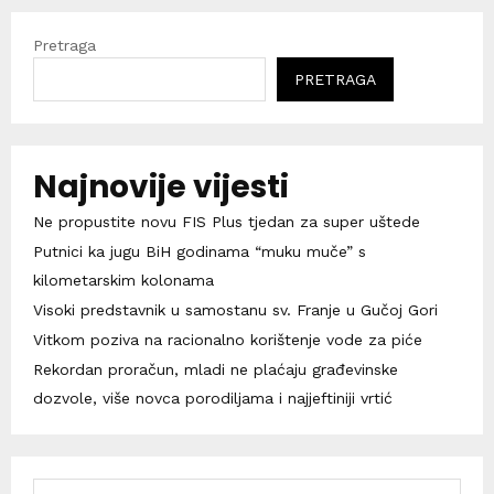
Pretraga
PRETRAGA
Najnovije vijesti
Ne propustite novu FIS Plus tjedan za super uštede
Putnici ka jugu BiH godinama “muku muče” s
kilometarskim kolonama
Visoki predstavnik u samostanu sv. Franje u Gučoj Gori
Vitkom poziva na racionalno korištenje vode za piće
Rekordan proračun, mladi ne plaćaju građevinske
dozvole, više novca porodiljama i najjeftiniji vrtić
S