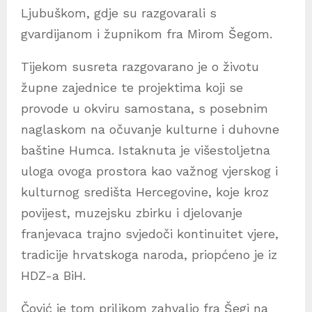
Ljubuškom, gdje su razgovarali s
gvardijanom i župnikom fra Mirom Šegom.
Tijekom susreta razgovarano je o životu
župne zajednice te projektima koji se
provode u okviru samostana, s posebnim
naglaskom na očuvanje kulturne i duhovne
baštine Humca. Istaknuta je višestoljetna
uloga ovoga prostora kao važnog vjerskog i
kulturnog središta Hercegovine, koje kroz
povijest, muzejsku zbirku i djelovanje
franjevaca trajno svjedoči kontinuitet vjere,
tradicije hrvatskoga naroda, priopćeno je iz
HDZ-a BiH.
Čović je tom prilikom zahvalio fra Šegi na