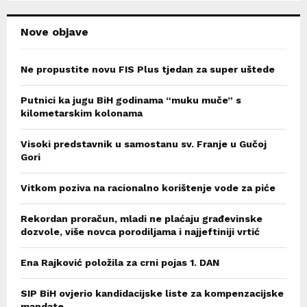
H
Nove objave
Ne propustite novu FIS Plus tjedan za super uštede
Putnici ka jugu BiH godinama “muku muče” s
kilometarskim kolonama
Visoki predstavnik u samostanu sv. Franje u Gučoj
Gori
Vitkom poziva na racionalno korištenje vode za piće
Rekordan proračun, mladi ne plaćaju građevinske
dozvole, više novca porodiljama i najjeftiniji vrtić
Ena Rajković položila za crni pojas 1. DAN
SIP BiH ovjerio kandidacijske liste za kompenzacijske
mandate