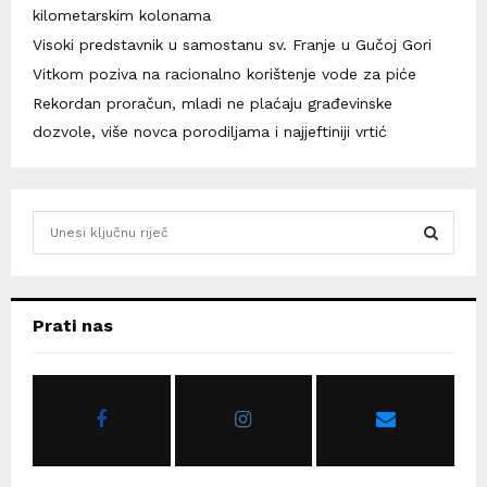
kilometarskim kolonama
Visoki predstavnik u samostanu sv. Franje u Gučoj Gori
Vitkom poziva na racionalno korištenje vode za piće
Rekordan proračun, mladi ne plaćaju građevinske
dozvole, više novca porodiljama i najjeftiniji vrtić
S
e
a
S
r
c
E
Prati nas
h
f
A
o
r
R
:
C