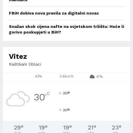
FBiH dobiva nova pravila za digitalni novac
Snažan skok cijena nafte na svjetskom tržištu: Hoće li
gorivo poskupjeti u BiH?
Vitez
Raštrkani Oblaci
43%
3.6km/h
47%
°
C
30
30
°
°
30
29
°
19
°
19
°
21
°
23
°