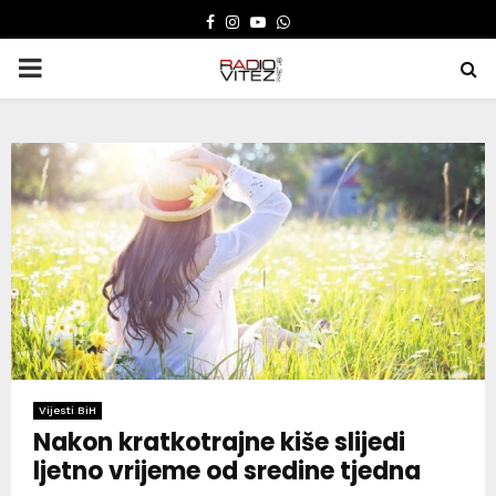
FACEBOOK
INSTAGRAM
YOUTUBE
WHATSAPP
PRIMARY
MENU
Vijesti BiH
Nakon kratkotrajne kiše slijedi
ljetno vrijeme od sredine tjedna