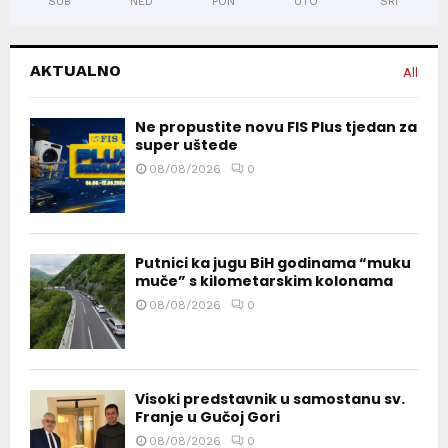
SUB
NED
PON
UTO
SRI
AKTUALNO
All
Ne propustite novu FIS Plus tjedan za
super uštede
08/08/2026
0
Putnici ka jugu BiH godinama “muku
muče” s kilometarskim kolonama
08/08/2026
0
Visoki predstavnik u samostanu sv.
Franje u Gučoj Gori
08/08/2026
0