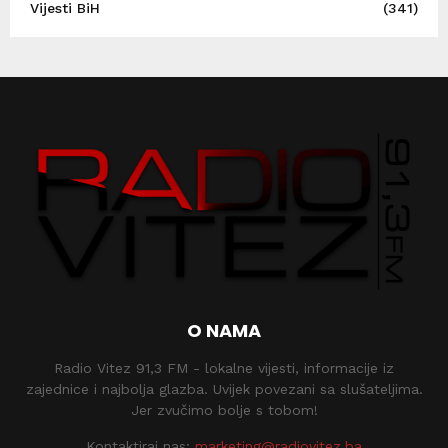
Vijesti BiH
(341)
O NAMA
Radio Vitez 91,3 FM - lokalne vijesti, informacije iz
zajednice i najbolja glazba. Uvijek povezani sa slušateljima.
Jer zvučimo bolje s tobom!
Kontaktiraj nas:
marketing@radiovitez.ba