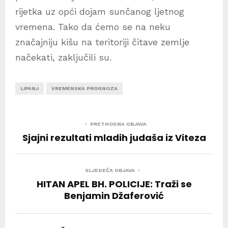
rijetka uz opći dojam sunčanog ljetnog
vremena. Tako da ćemo se na neku
značajniju kišu na teritoriji čitave zemlje
načekati, zaključili su.
LIPANJ
VREMENSKA PROGNOZA
PRETHODNA OBJAVA
Sjajni rezultati mladih judaša iz Viteza
SLJEDEĆA OBJAVA
HITAN APEL BH. POLICIJE: Traži se
Benjamin Džaferović