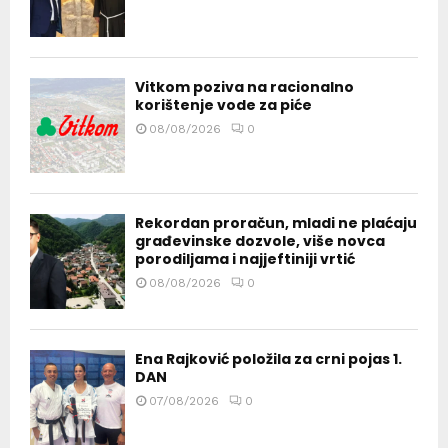
Vitkom poziva na racionalno
korištenje vode za piće
08/08/2026
0
Rekordan proračun, mladi ne plaćaju
građevinske dozvole, više novca
porodiljama i najjeftiniji vrtić
08/08/2026
0
Ena Rajković položila za crni pojas 1.
DAN
07/08/2026
0