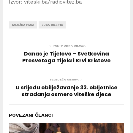
Izvor: viteski.ba/radiovitez.ba
IZLOŽBA PASA
LUKA BILETIĆ
PRETHODNA OBJAVA
Danas je Tijelovo – Svetkovina
Presvetoga Tijela i Krvi Kristove
SLJEDEĆA OBJAVA
U srijedu obilježavanje 33. obljetnice
stradanja osmero viteške djece
POVEZANI ČLANCI