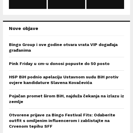
C
H
Nove objave
Bingo Group i ove godine otvara vrata VIP događaja
građanima
Pink Friday u cm-u donosi popuste do 50 posto
HSP BiH podnio apelaciju Ustavnom sudu BiH protiv
ovjere kandidature Slavena Kovačevića
Pojačan promet širom BiH, najduža čekanja na izlazu iz
zemlje
Otvorene prijave za Bingo Festival Fits: Odaberite
outfit s omiljenim influencerom i zablistajte na
Crvenom tepihu SFF