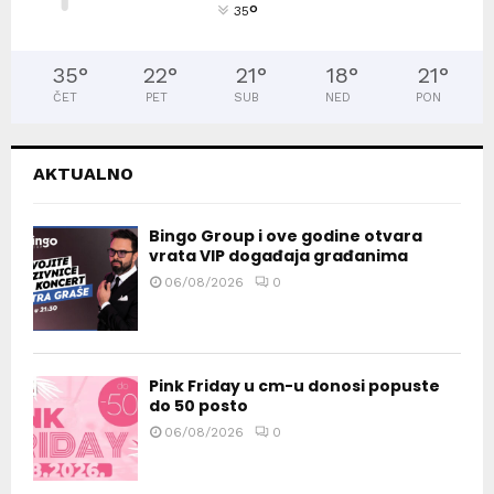
°
35
35
°
22
°
21
°
18
°
21
°
ČET
PET
SUB
NED
PON
AKTUALNO
Bingo Group i ove godine otvara
vrata VIP događaja građanima
06/08/2026
0
Pink Friday u cm-u donosi popuste
do 50 posto
06/08/2026
0