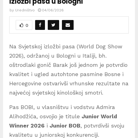
izložbi pasa u Bologni
by
Uredništvo
04/06/2026
0
Na Svjetskoj izložbi pasa (World Dog Show
2026), održanoj u Bologni u Italiji, bh.
oštrodlaki gonič Barak još jednom je potvrdio
kvalitet i ugled autohtone pasmine Bosne i
Hercegovine ostvarivši vrhunske rezultate na
najvećoj svjetskoj kinološkoj smotri.
Pas BOBI, u vlasništvu i vodstvu Admira
Alihodžića, osvojio je titule
Junior World
Winner 2026
i
Junior BOB
, potvrdivši svoju
kvalitetu u juniorskoj konkurenciji.