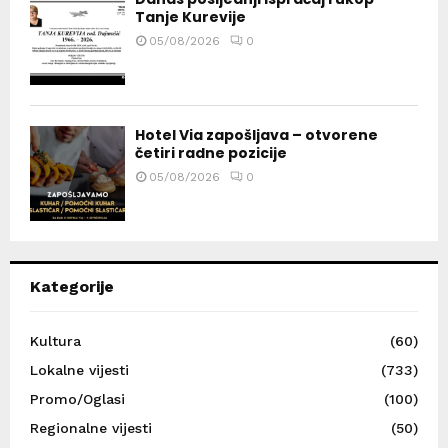
Tanje Kurevije
05/08/2026
0
Hotel Via zapošljava – otvorene
četiri radne pozicije
05/08/2026
0
Kategorije
Kultura
(60)
Lokalne vijesti
(733)
Promo/Oglasi
(100)
Regionalne vijesti
(50)