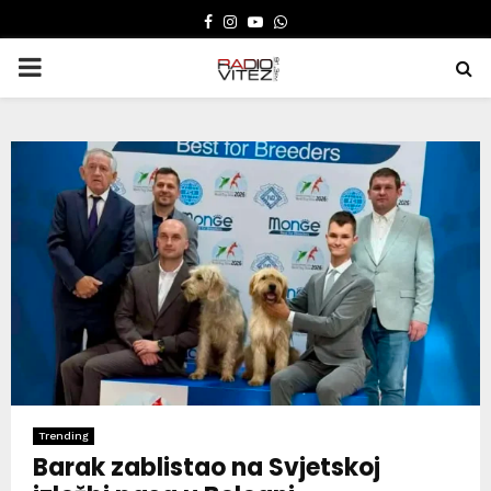
FACEBOOK
INSTAGRAM
YOUTUBE
WHATSAPP
PRIMARY
MENU
Trending
Barak zablistao na Svjetskoj