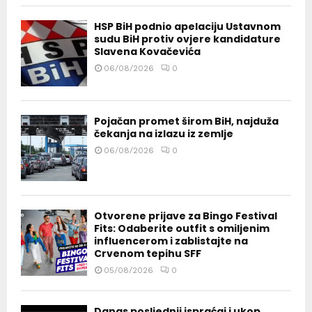
HSP BiH podnio apelaciju Ustavnom
sudu BiH protiv ovjere kandidature
Slavena Kovačevića
06/08/2026
0
Pojačan promet širom BiH, najduža
čekanja na izlazu iz zemlje
06/08/2026
0
Otvorene prijave za Bingo Festival
Fits: Odaberite outfit s omiljenim
influencerom i zablistajte na
Crvenom tepihu SFF
05/08/2026
0
Danas posljednji ispraćaj i ukop