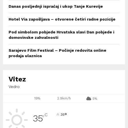
Danas posljednji ispraćaj i ukop Tanje Kurevije
Hotel Via zapošljava – otvorene četiri radne pozicije
Pod simbolom pobjede Hrvatska slavi Dan pobjede i
domovinske zahvalnosti
Sarajevo Film Festival – Počinje redovita online
prodaja ulaznica
Vitez
Vedro
19%
2.9km/h
5%
°
C
35
35
°