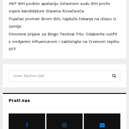
HSP BiH podnio apelaciju Ustavnom sudu BiH protiv
ovjere kandidature Slavena Kovačevića
Pojačan promet širom BiH, najduža čekanja na izlazu iz
zemlje
Otvorene prijave za Bingo Festival Fits: Odaberite outfit
s omiljenim influencerom i zablistajte na Crvenom tepihu
SFF
S
e
a
S
r
c
E
Prati nas
h
f
A
o
r
R
: