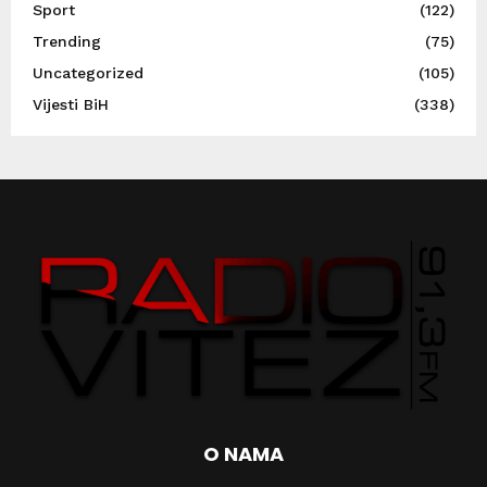
Sport
(122)
Trending
(75)
Uncategorized
(105)
Vijesti BiH
(338)
O NAMA