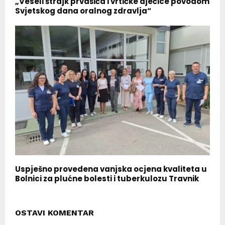
„Veseli štrajk prvašića i vrtićke dječice povodom
Svjetskog dana oralnog zdravlja“
Uspješno provedena vanjska ocjena kvaliteta u
Bolnici za plućne bolesti i tuberkulozu Travnik
OSTAVI KOMENTAR