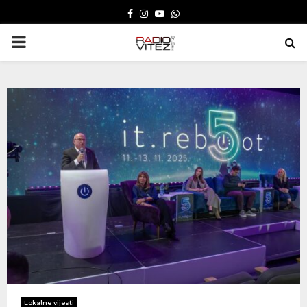
FACEBOOK
INSTAGRAM
YOUTUBE
WHATSAPP
PRIMARY
MENU
Lokalne vijesti