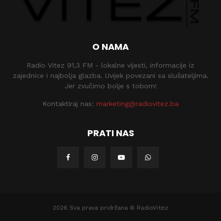
O NAMA
Radio Vitez 91,3 FM - lokalne vijesti, informacije iz
zajednice i najbolja glazba. Uvijek povezani sa slušateljima.
Jer zvučimo bolje s tobom!
Kontaktiraj nas:
marketing@radiovitez.ba
PRATI NAS
2026 Sva prava pridržana © RadioVitez