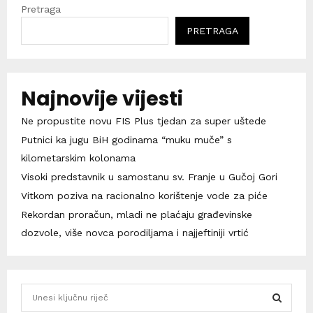
Pretraga
PRETRAGA
Najnovije vijesti
Ne propustite novu FIS Plus tjedan za super uštede
Putnici ka jugu BiH godinama “muku muče” s
kilometarskim kolonama
Visoki predstavnik u samostanu sv. Franje u Gučoj Gori
Vitkom poziva na racionalno korištenje vode za piće
Rekordan proračun, mladi ne plaćaju građevinske
dozvole, više novca porodiljama i najjeftiniji vrtić
S
e