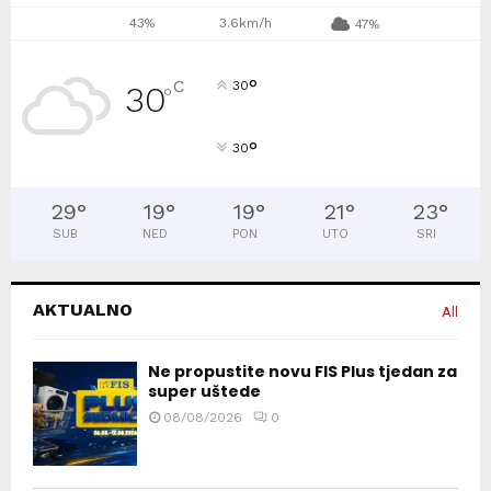
43%
3.6km/h
47%
°
C
30
30
°
°
30
29
°
19
°
19
°
21
°
23
°
SUB
NED
PON
UTO
SRI
AKTUALNO
All
Ne propustite novu FIS Plus tjedan za
super uštede
08/08/2026
0