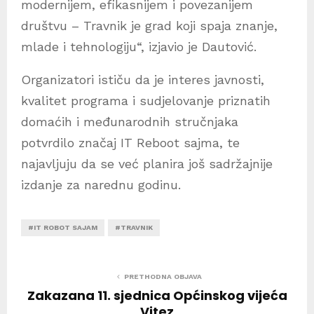
modernijem, efikasnijem i povezanijem
društvu – Travnik je grad koji spaja znanje,
mlade i tehnologiju“, izjavio je Dautović.
Organizatori ističu da je interes javnosti,
kvalitet programa i sudjelovanje priznatih
domaćih i međunarodnih stručnjaka
potvrdilo značaj IT Reboot sajma, te
najavljuju da se već planira još sadržajnije
izdanje za narednu godinu.
#IT ROBOT SAJAM
#TRAVNIK
PRETHODNA OBJAVA
Zakazana 11. sjednica Općinskog vijeća
Vitez