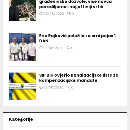
građevinske dozvole, više novca
porodiljama i najjeftiniji vrtić
08/08/2026
0
Ena Rajković položila za crni pojas 1.
DAN
07/08/2026
0
SIP BiH ovjerio kandidacijske liste za
kompenzacijske mandate
07/08/2026
0
Kategorije