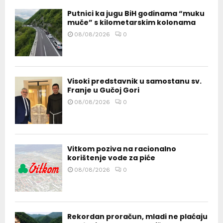
Putnici ka jugu BiH godinama “muku
muče” s kilometarskim kolonama
08/08/2026
0
Visoki predstavnik u samostanu sv.
Franje u Gučoj Gori
08/08/2026
0
Vitkom poziva na racionalno
korištenje vode za piće
08/08/2026
0
Rekordan proračun, mladi ne plaćaju