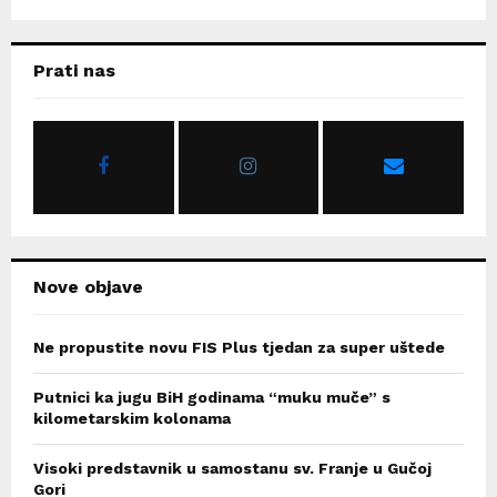
a
S
r
c
E
Prati nas
h
f
A
o
r
R
:
C
H
Nove objave
Ne propustite novu FIS Plus tjedan za super uštede
Putnici ka jugu BiH godinama “muku muče” s
kilometarskim kolonama
Visoki predstavnik u samostanu sv. Franje u Gučoj
Gori