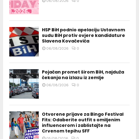
06/08/2026
0
HSP BiH podnio apelaciju Ustavnom
sudu BiH protiv ovjere kandidature
Slavena Kovačevića
06/08/2026
0
Pojačan promet širom BiH, najduža
čekanja na izlazu iz zemlje
06/08/2026
0
Otvorene prijave za Bingo Festival
Fits: Odaberite outfit s omiljenim
influencerom i zablistajte na
Crvenom tepihu SFF
05/08/2026
0