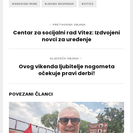
#GRADSKI PARK
#JAVNA RASPRAVA
#VITEZ
PRETHODNA OBJAVA
Centar za socijalni rad Vitez: Izdvojeni
novci za uređenje
SLJEDEĆA OBJAVA
Ovog vikenda ljubitelje nogometa
očekuje pravi derbi!
POVEZANI ČLANCI