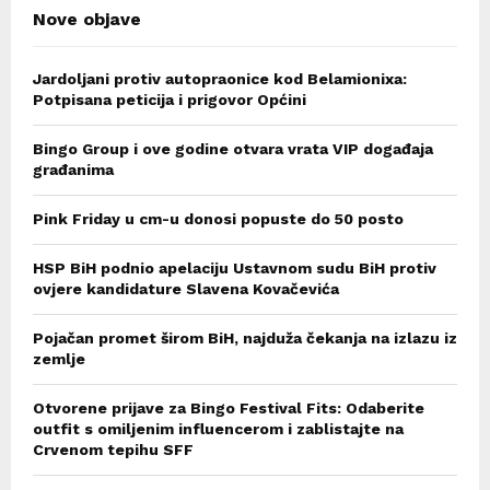
Nove objave
Jardoljani protiv autopraonice kod Belamionixa:
Potpisana peticija i prigovor Općini
Bingo Group i ove godine otvara vrata VIP događaja
građanima
Pink Friday u cm-u donosi popuste do 50 posto
HSP BiH podnio apelaciju Ustavnom sudu BiH protiv
ovjere kandidature Slavena Kovačevića
Pojačan promet širom BiH, najduža čekanja na izlazu iz
zemlje
Otvorene prijave za Bingo Festival Fits: Odaberite
outfit s omiljenim influencerom i zablistajte na
Crvenom tepihu SFF