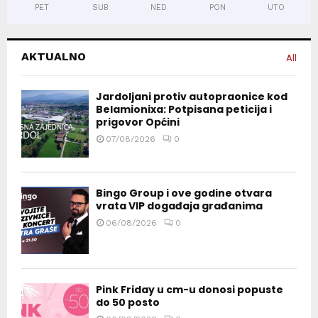
PET
SUB
NED
PON
UTO
AKTUALNO
All
Jardoljani protiv autopraonice kod
Belamionixa: Potpisana peticija i
prigovor Općini
07/08/2026
0
Bingo Group i ove godine otvara
vrata VIP događaja građanima
06/08/2026
0
Pink Friday u cm-u donosi popuste
do 50 posto