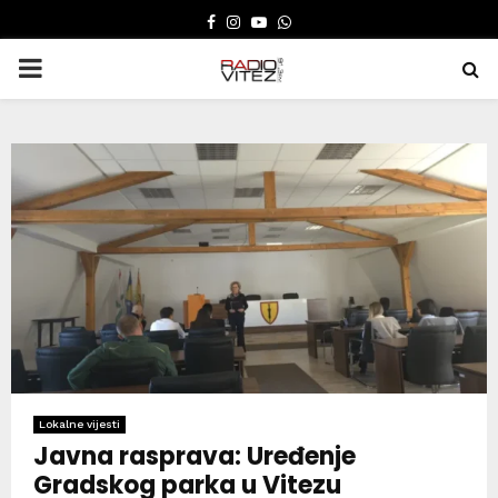
FACEBOOK
INSTAGRAM
YOUTUBE
WHATSAPP
PRIMARY
MENU
Lokalne vijesti
Javna rasprava: Uređenje
Gradskog parka u Vitezu