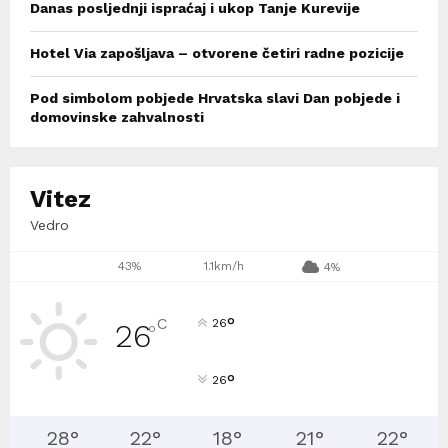
Danas posljednji ispraćaj i ukop Tanje Kurevije
Hotel Via zapošljava – otvorene četiri radne pozicije
Pod simbolom pobjede Hrvatska slavi Dan pobjede i
domovinske zahvalnosti
Vitez
Vedro
43%
1.1km/h
4%
°
C
26
26
°
°
26
28
°
22
°
18
°
21
°
22
°