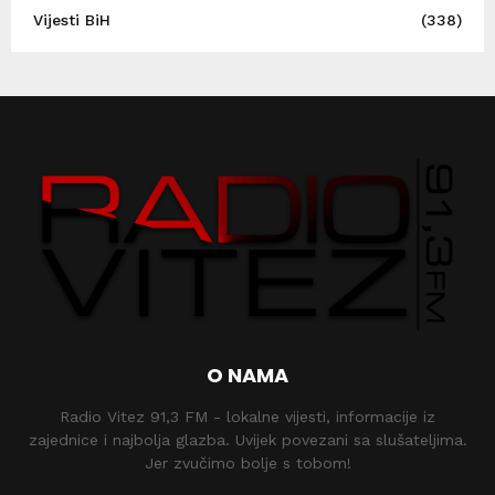
Vijesti BiH
(338)
O NAMA
Radio Vitez 91,3 FM - lokalne vijesti, informacije iz
zajednice i najbolja glazba. Uvijek povezani sa slušateljima.
Jer zvučimo bolje s tobom!