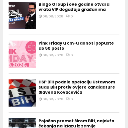
Bingo Group i ove godine otvara
vrata VIP događaja građanima
06/08/2026
0
Pink Friday u cm-u donosi popuste
do 50 posto
06/08/2026
0
HSP BiH podnio apelaciju Ustavnom
sudu BiH protiv ovjere kandidature
Slavena Kovačevića
06/08/2026
0
Pojačan promet širom BiH, najduža
čekanja na izlazu iz zemlje