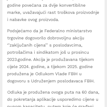
godine povećana za dvije konvertibilne
marke, uvažavajući rast troškova proizvodnje
i nabavke ovog proizvoda.
Podsjećamo da je Federalno ministarstvo
trgovine dogovorilo dobrovoljnu akciju
‘’zaključanih cijena’’ s poslodavcima,
potrošačima i sindikatom još u prosincu
2023.godine. Akcija je produžavana tijekom
cijele 2024. godine, a tijekom 2025. godine
produžena je Odlukom Vlade FBiH u
dogovoru s Udruženjem poslodavaca FBiH.
Odluka je produžena ovoga puta na 60 dana,
do pokretanja aplikacije usporedimo cijene u
punom kapacitetu, putem koje će građani