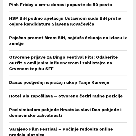
Pink Friday u cm-u donosi popuste do 50 posto
HSP BiH podnio apelaciju Ustavnom sudu BiH protiv
ovjere kandidature Slavena Kovačevića
Pojačan promet širom BiH, najduža čekanja na izlazu iz
zemlje
Otvorene prijave za Bingo Festival Fits: Odaberite
outfit s omiljenim influencerom i zablistajte na
Crvenom tepihu SFF
Danas posljednji ispraćaj i ukop Tanje Kurevije
Hotel Via zapošljava – otvorene četiri radne pozicije
Pod simbolom pobjede Hrvatska slavi Dan pobjede i
domovinske zahvalnosti
Sarajevo Film Festival – Počinje redovita online
prodaja ulaznica