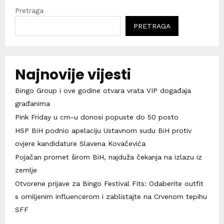
Pretraga
PRETRAGA
Najnovije vijesti
Bingo Group i ove godine otvara vrata VIP događaja
građanima
Pink Friday u cm-u donosi popuste do 50 posto
HSP BiH podnio apelaciju Ustavnom sudu BiH protiv
ovjere kandidature Slavena Kovačevića
Pojačan promet širom BiH, najduža čekanja na izlazu iz
zemlje
Otvorene prijave za Bingo Festival Fits: Odaberite outfit
s omiljenim influencerom i zablistajte na Crvenom tepihu
SFF