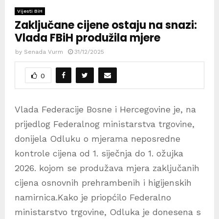
Vijesti BiH
Zaključane cijene ostaju na snazi:
Vlada FBiH produžila mjere
by
Senada Vurm
31/12/2025
0
Vlada Federacije Bosne i Hercegovine je, na
prijedlog Federalnog ministarstva trgovine,
donijela Odluku o mjerama neposredne
kontrole cijena od 1. siječnja do 1. ožujka
2026. kojom se produžava mjera zaključanih
cijena osnovnih prehrambenih i higijenskih
namirnica.Kako je priopćilo Federalno
ministarstvo trgovine, Odluka je donesena s