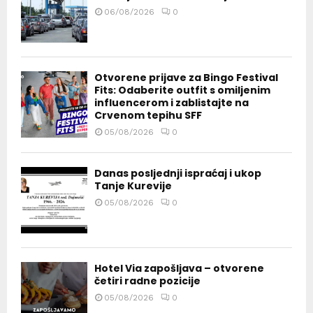
06/08/2026
0
Otvorene prijave za Bingo Festival
Fits: Odaberite outfit s omiljenim
influencerom i zablistajte na
Crvenom tepihu SFF
05/08/2026
0
Danas posljednji ispraćaj i ukop
Tanje Kurevije
05/08/2026
0
Hotel Via zapošljava – otvorene
četiri radne pozicije
05/08/2026
0