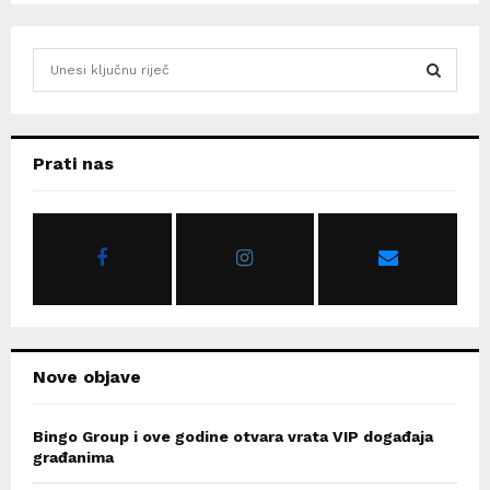
S
e
a
S
r
c
E
Prati nas
h
f
A
o
r
R
:
C
H
Nove objave
Bingo Group i ove godine otvara vrata VIP događaja
građanima