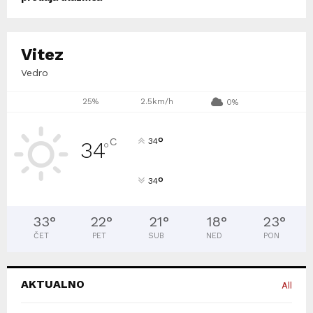
Vitez
Vedro
25%
2.5km/h
0%
°
C
34
34
°
°
34
33
°
22
°
21
°
18
°
23
°
ČET
PET
SUB
NED
PON
AKTUALNO
All