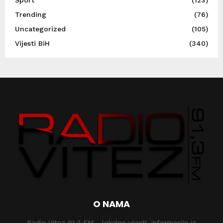
Sport
(123)
Trending
(76)
Uncategorized
(105)
Vijesti BiH
(340)
O NAMA
Radio Vitez 91,3 FM - lokalne vijesti, informacije iz