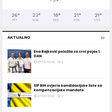
°
27
26
°
23
°
18
°
21
°
21
°
PET
SUB
NED
PON
UTO
AKTUALNO
All
Ena Rajković položila za crni pojas 1.
DAN
07/08/2026
0
SIP BiH ovjerio kandidacijske liste za
kompenzacijske mandate
07/08/2026
0