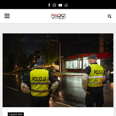
FACEBOOK
INSTAGRAM
YOUTUBE
WHATSAPP
PRIMARY
MENU
Vijesti BiH