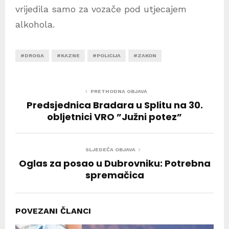
vrijedila samo za vozače pod utjecajem
alkohola.
#DROGA
#KAZNE
#POLICIJA
#ZAKON
PRETHODNA OBJAVA
Predsjednica Bradara u Splitu na 30.
obljetnici VRO ”Južni potez”
SLJEDEĆA OBJAVA
Oglas za posao u Dubrovniku: Potrebna
spremačica
POVEZANI ČLANCI