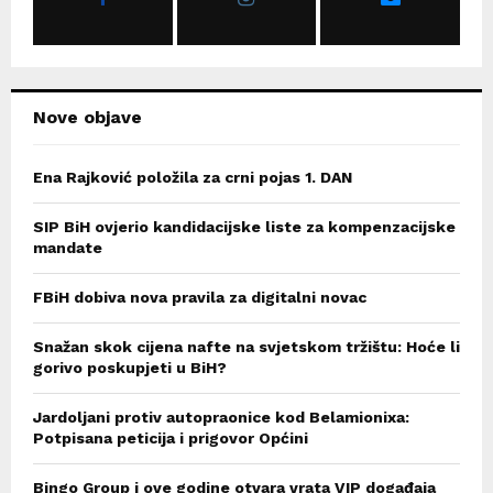
:
C
H
Nove objave
Ena Rajković položila za crni pojas 1. DAN
SIP BiH ovjerio kandidacijske liste za kompenzacijske
mandate
FBiH dobiva nova pravila za digitalni novac
Snažan skok cijena nafte na svjetskom tržištu: Hoće li
gorivo poskupjeti u BiH?
Jardoljani protiv autopraonice kod Belamionixa:
Potpisana peticija i prigovor Općini
Bingo Group i ove godine otvara vrata VIP događaja