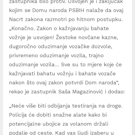
zastupnika bilo protiv. Usvojen je i zaključak
kojim se Domu naroda PSBIH nalaže da ovaj
Nacrt zakona razmotri po hitnom postupku.
„Konačno. Zakon o kažnjavanju bahate
vožnje je usvojen! Žestoke novčane kazne,
dugoročno oduzimanje vozačke dozvole,
privremeno oduzimanje vozila, trajno
oduzimanje vozila… Sve su to mjere koje će
kažnjavati bahatu vožnju i bahate vozače
nakon što ovaj zakon potvrdi Dom naroda“,
rekao je zastupnik Saša Magazinović i dodao:
„Neće više biti odbijanja testiranja na droge.
Policija će dobiti snažne alate kako bi
potencijalne ubojice za volanom držali
podalje od ceste. Kad vas ljudi izaberu u