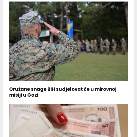
Oružane snage BiH sudjelovat će u mirovnoj
misiji u Gazi