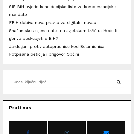
SIP BiH ovjerio kandidacijske liste za kompenzacijske
mandate
FBiH dobiva nova pravila za digitalni novac
Snažan skok cijena nafte na svjetskom tržištu: Hoće li
gorivo poskupjeti u BiH?
Jardoljani protiv autopraonice kod Belamionixa:
Potpisana peticija i prigovor Općini
S
e
a
S
r
c
E
Prati nas
h
f
A
o
r
R