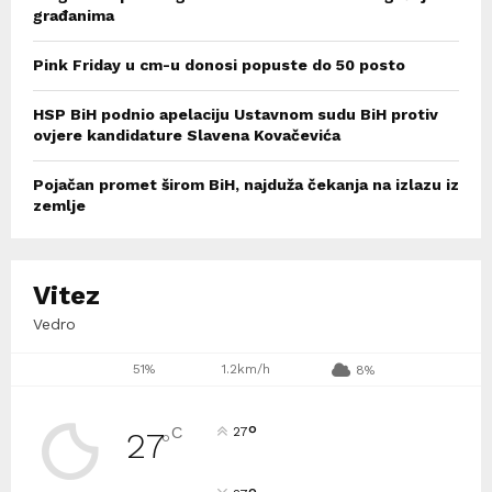
građanima
Pink Friday u cm-u donosi popuste do 50 posto
HSP BiH podnio apelaciju Ustavnom sudu BiH protiv
ovjere kandidature Slavena Kovačevića
Pojačan promet širom BiH, najduža čekanja na izlazu iz
zemlje
Vitez
Vedro
51%
1.2km/h
8%
°
C
27
27
°