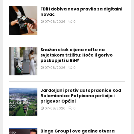
FBiH dobiva nova pravila za digitalni
novac
07/08/2026
0
Snažan skok cijena nafte na
svjetskom tržištu: Hoće li gorivo
poskupjeti u BiH?
07/08/2026
0
Jardoljani protiv autopraonice kod
Belamionixa: Potpisana peticija i
prigovor Općini
07/08/2026
0
Bingo Group i ove godine otvara