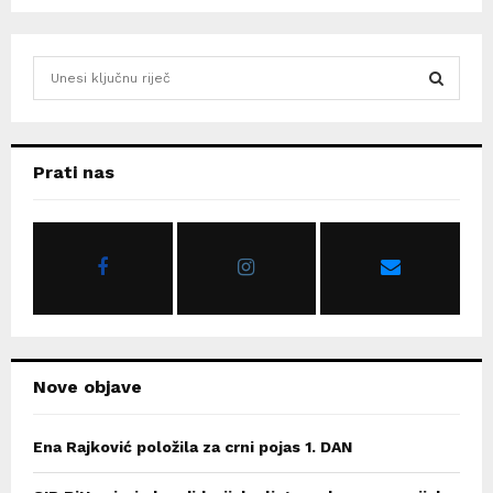
S
e
a
S
r
c
E
Prati nas
h
f
A
o
r
R
:
C
H
Nove objave
Ena Rajković položila za crni pojas 1. DAN