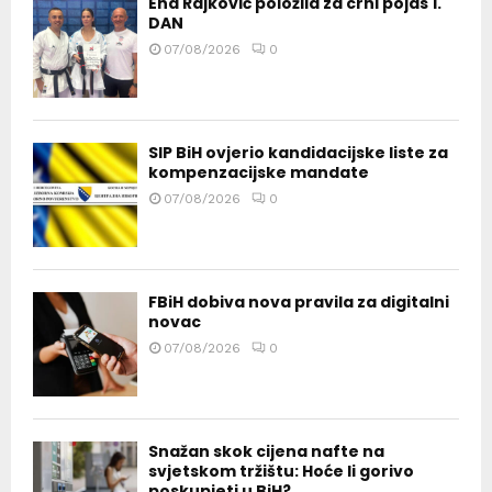
Ena Rajković položila za crni pojas 1.
DAN
07/08/2026
0
SIP BiH ovjerio kandidacijske liste za
kompenzacijske mandate
07/08/2026
0
FBiH dobiva nova pravila za digitalni
novac
07/08/2026
0
Snažan skok cijena nafte na
svjetskom tržištu: Hoće li gorivo
poskupjeti u BiH?