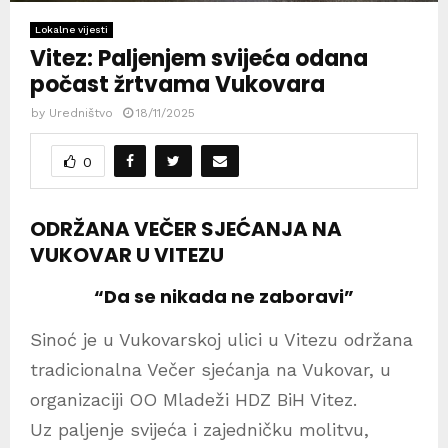
Lokalne vijesti
Vitez: Paljenjem svijeća odana
počast žrtvama Vukovara
by
Uredništvo
18/11/2025
0
ODRŽANA VEČER SJEĆANJA NA
VUKOVAR U VITEZU
“Da se nikada ne zaboravi”
Sinoć je u Vukovarskoj ulici u Vitezu održana
tradicionalna Večer sjećanja na Vukovar, u
organizaciji OO Mladeži HDZ BiH Vitez.
Uz paljenje svijeća i zajedničku molitvu,