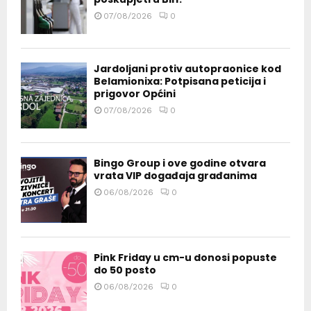
07/08/2026
0
Jardoljani protiv autopraonice kod
Belamionixa: Potpisana peticija i
prigovor Općini
07/08/2026
0
Bingo Group i ove godine otvara
vrata VIP događaja građanima
06/08/2026
0
Pink Friday u cm-u donosi popuste
do 50 posto
06/08/2026
0