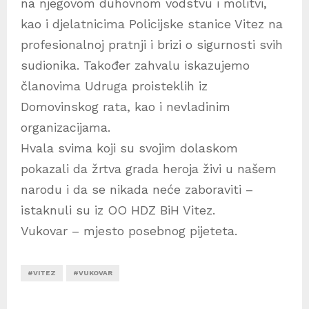
na njegovom duhovnom vodstvu i molitvi,
kao i djelatnicima Policijske stanice Vitez na
profesionalnoj pratnji i brizi o sigurnosti svih
sudionika. Također zahvalu iskazujemo
članovima Udruga proisteklih iz
Domovinskog rata, kao i nevladinim
organizacijama.
Hvala svima koji su svojim dolaskom
pokazali da žrtva grada heroja živi u našem
narodu i da se nikada neće zaboraviti –
istaknuli su iz OO HDZ BiH Vitez.
Vukovar – mjesto posebnog pijeteta.
#VITEZ
#VUKOVAR