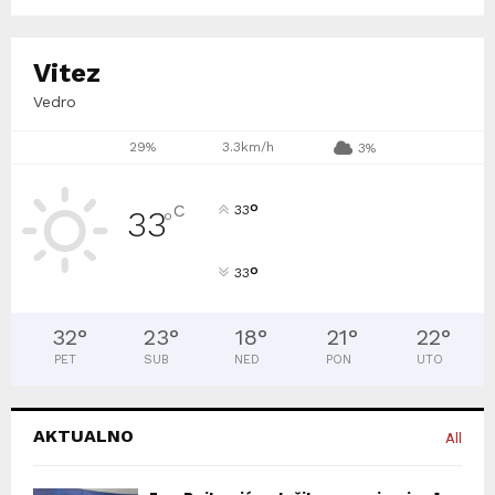
Vitez
Vedro
29%
3.3km/h
3%
°
C
33
33
°
°
33
32
°
23
°
18
°
21
°
22
°
PET
SUB
NED
PON
UTO
AKTUALNO
All