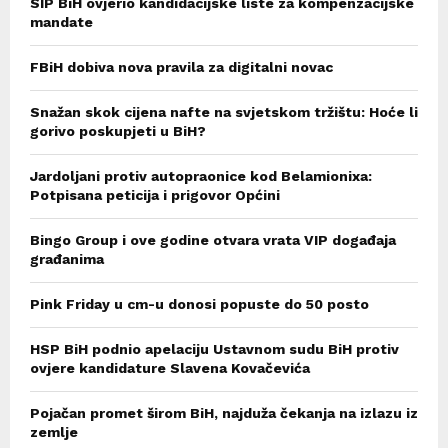
SIP BiH ovjerio kandidacijske liste za kompenzacijske
mandate
FBiH dobiva nova pravila za digitalni novac
Snažan skok cijena nafte na svjetskom tržištu: Hoće li
gorivo poskupjeti u BiH?
Jardoljani protiv autopraonice kod Belamionixa:
Potpisana peticija i prigovor Općini
Bingo Group i ove godine otvara vrata VIP događaja
građanima
Pink Friday u cm-u donosi popuste do 50 posto
HSP BiH podnio apelaciju Ustavnom sudu BiH protiv
ovjere kandidature Slavena Kovačevića
Pojačan promet širom BiH, najduža čekanja na izlazu iz
zemlje