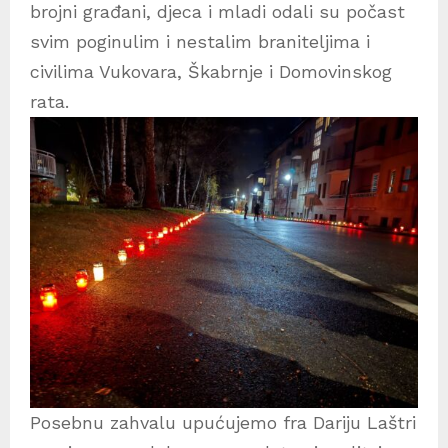
brojni građani, djeca i mladi odali su počast
svim poginulim i nestalim braniteljima i
civilima Vukovara, Škabrnje i Domovinskog
rata.
Posebnu zahvalu upućujemo fra Dariju Laštri