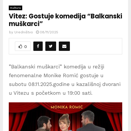
Kultura
Vitez: Gostuje komedija “Balkanski
muškarci”
by
Uredništvo
08/11/2025
0
”Balkanski muškarci” komedija u režiji
fenomenalne Monike Romić gostuje u
subotu 08.11.2025.godine u kazališnoj dvorani
u Vitezu s početkom u 19:00 sati.