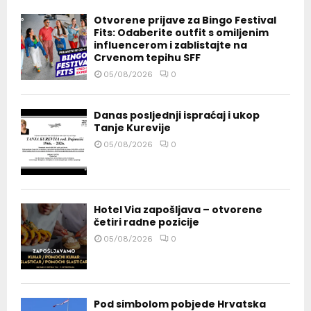
Otvorene prijave za Bingo Festival
Fits: Odaberite outfit s omiljenim
influencerom i zablistajte na
Crvenom tepihu SFF
05/08/2026
0
Danas posljednji ispraćaj i ukop
Tanje Kurevije
05/08/2026
0
Hotel Via zapošljava – otvorene
četiri radne pozicije
05/08/2026
0
Pod simbolom pobjede Hrvatska