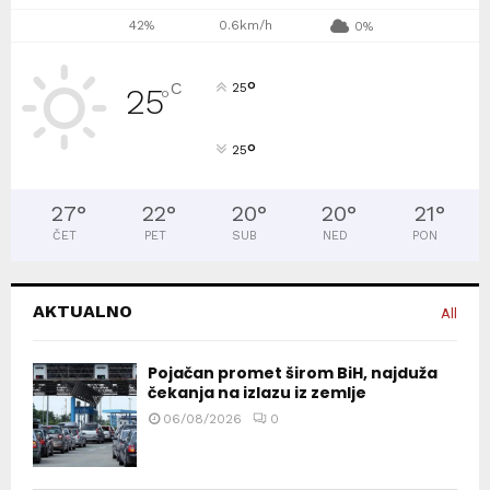
42%
0.6km/h
0%
°
C
25
25
°
°
25
27
°
22
°
20
°
20
°
21
°
ČET
PET
SUB
NED
PON
AKTUALNO
All
Pojačan promet širom BiH, najduža
čekanja na izlazu iz zemlje
06/08/2026
0