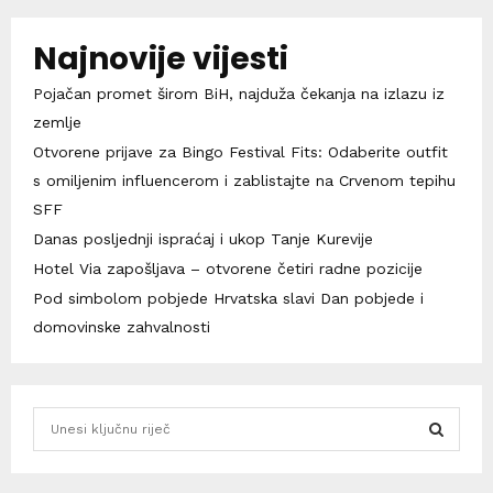
Najnovije vijesti
Pojačan promet širom BiH, najduža čekanja na izlazu iz
zemlje
Otvorene prijave za Bingo Festival Fits: Odaberite outfit
s omiljenim influencerom i zablistajte na Crvenom tepihu
SFF
Danas posljednji ispraćaj i ukop Tanje Kurevije
Hotel Via zapošljava – otvorene četiri radne pozicije
Pod simbolom pobjede Hrvatska slavi Dan pobjede i
domovinske zahvalnosti
S
e
a
S
r