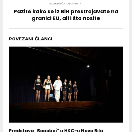
SLJEDEĆA OBJAVA
Pazite kako se iz BiH prestrojavate na
granici EU, ali i što nosite
POVEZANI ČLANCI
Predstava „Bogoboj“ u HKC-u Nova Bila