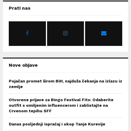
c
E
Prati nas
h
f
A
o
r
R
:
C
H
Nove objave
Pojačan promet širom BiH, najduža čekanja na izlazu iz
zemlje
Otvorene prijave za Bingo Festival Fits: Odaberite
outfit s omiljenim influencerom i zablistajte na
Crvenom tepihu SFF
Danas posljednji ispraćaj i ukop Tanje Kurevije