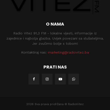
O NAMA
Radio Vitez 91,3 FM - lokalne vijesti, informacije iz
zajednice i najbolja glazba. Uvijek povezani sa slušateljima.
Jer zvučimo bolje s tobom!
Kontaktiraj nas:
marketing@radiovitez.ba
PRATI NAS
2026 Sva prava pridržana © RadioVitez