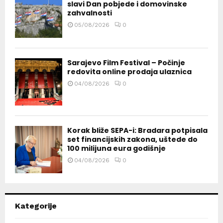
slavi Dan pobjede i domovinske
zahvalnosti
05/08/2026
0
Sarajevo Film Festival – Počinje
redovita online prodaja ulaznica
04/08/2026
0
Korak bliže SEPA-i: Bradara potpisala
set financijskih zakona, uštede do
100 milijuna eura godišnje
04/08/2026
0
Kategorije