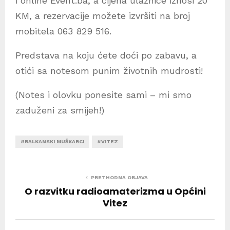
i online Event.ba, a cijena ulaznice iznosi 20
KM, a rezervacije možete izvršiti na broj
mobitela 063 829 516.
Predstava na koju ćete doći po zabavu, a
otići sa notesom punim životnih mudrosti!
(Notes i olovku ponesite sami – mi smo
zaduženi za smijeh!)
#BALKANSKI MUŠKARCI
#VITEZ
PRETHODNA OBJAVA
O razvitku radioamaterizma u Općini
Vitez