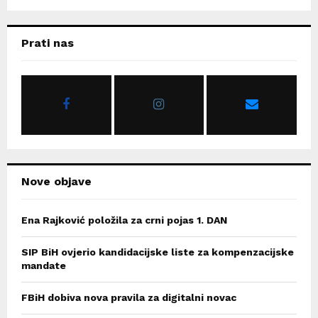
a
S
r
c
E
Prati nas
h
f
A
o
r
R
:
C
H
Nove objave
Ena Rajković položila za crni pojas 1. DAN
SIP BiH ovjerio kandidacijske liste za kompenzacijske
mandate
FBiH dobiva nova pravila za digitalni novac