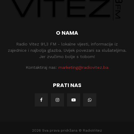
O NAMA
Radio Vitez 91,3 FM - lokalne vijesti, informacije iz
zajednice i najbolja glazba. Uvijek povezani sa slušateljima.
Jer zvučimo bolje s tobom!
Kontaktiraj nas:
marketing@radiovitez.ba
PRATI NAS
2026 Sva prava pridržana © RadioVitez