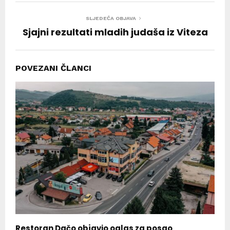
SLJEDEĆA OBJAVA
Sjajni rezultati mladih judaša iz Viteza
POVEZANI ČLANCI
Restoran Dačo objavio oglas za posao