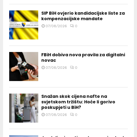
SIP BiH ovjerio kandidacijske liste za
kompenzacijske mandate
07/08/2026
0
FBiH dobiva nova pravila za digitalni
novac
07/08/2026
0
Snažan skok cijena nafte na
svjetskom tržištu: Hoće li gorivo
poskupjeti u BiH?
07/08/2026
0