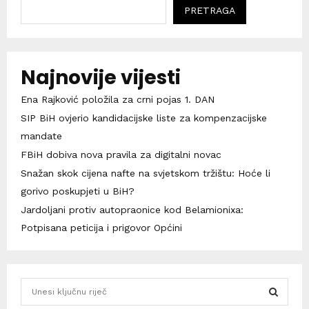
PRETRAGA
Najnovije vijesti
Ena Rajković položila za crni pojas 1. DAN
SIP BiH ovjerio kandidacijske liste za kompenzacijske
mandate
FBiH dobiva nova pravila za digitalni novac
Snažan skok cijena nafte na svjetskom tržištu: Hoće li
gorivo poskupjeti u BiH?
Jardoljani protiv autopraonice kod Belamionixa:
Potpisana peticija i prigovor Općini
S
e