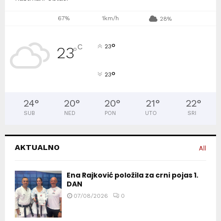
67%
1km/h
28%
°
C
23
23
°
°
23
24
°
20
°
20
°
21
°
22
°
SUB
NED
PON
UTO
SRI
AKTUALNO
All
Ena Rajković položila za crni pojas 1.
DAN
07/08/2026
0