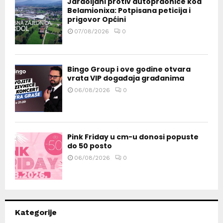
Jardoljani protiv autopraonice kod
Belamionixa: Potpisana peticija i
prigovor Općini
07/08/2026
0
Bingo Group i ove godine otvara
vrata VIP događaja građanima
06/08/2026
0
Pink Friday u cm-u donosi popuste
do 50 posto
06/08/2026
0
Kategorije