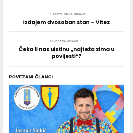
PRETHODNA OBJAVA
Izdajem dvosoban stan – Vitez
SLJEDEĆA OBJAVA
Čeka li nas uistinu „najteža zima u
povijesti“?
POVEZANI ČLANCI