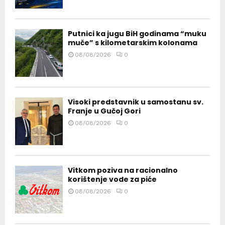
Putnici ka jugu BiH godinama “muku
muče” s kilometarskim kolonama
08/08/2026
0
Visoki predstavnik u samostanu sv.
Franje u Gučoj Gori
08/08/2026
0
Vitkom poziva na racionalno
korištenje vode za piće
08/08/2026
0