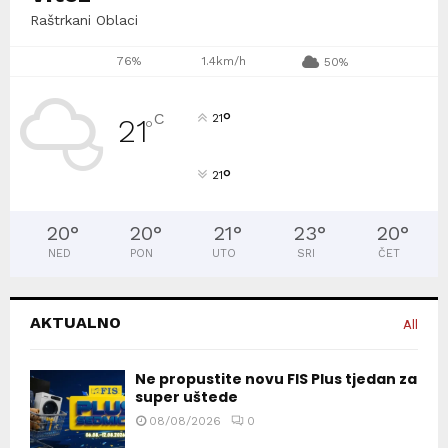
Raštrkani Oblaci
76%
1.4km/h
50%
°
C
21
21
°
°
21
20
°
20
°
21
°
23
°
20
°
NED
PON
UTO
SRI
ČET
AKTUALNO
All
Ne propustite novu FIS Plus tjedan za
super uštede
08/08/2026
0