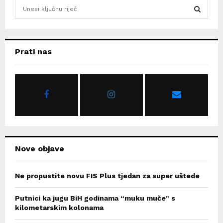
S
e
a
S
r
c
E
Prati nas
h
f
A
o
r
R
:
C
H
Nove objave
Ne propustite novu FIS Plus tjedan za super uštede
Putnici ka jugu BiH godinama “muku muče” s
kilometarskim kolonama