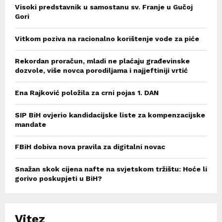
Visoki predstavnik u samostanu sv. Franje u Gučoj
Gori
Vitkom poziva na racionalno korištenje vode za piće
Rekordan proračun, mladi ne plaćaju građevinske
dozvole, više novca porodiljama i najjeftiniji vrtić
Ena Rajković položila za crni pojas 1. DAN
SIP BiH ovjerio kandidacijske liste za kompenzacijske
mandate
FBiH dobiva nova pravila za digitalni novac
Snažan skok cijena nafte na svjetskom tržištu: Hoće li
gorivo poskupjeti u BiH?
Vitez