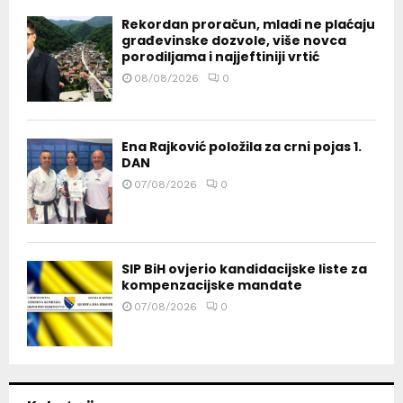
Rekordan proračun, mladi ne plaćaju
građevinske dozvole, više novca
porodiljama i najjeftiniji vrtić
08/08/2026
0
Ena Rajković položila za crni pojas 1.
DAN
07/08/2026
0
SIP BiH ovjerio kandidacijske liste za
kompenzacijske mandate
07/08/2026
0