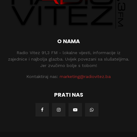
O NAMA
Radio Vitez 91,3 FM - lokalne vijesti, informacije iz
zajednice i najbolja glazba. Uvijek povezani sa slušateljima.
Jer zvučimo bolje s tobom!
Kontaktiraj nas:
marketing@radiovitez.ba
PRATI NAS