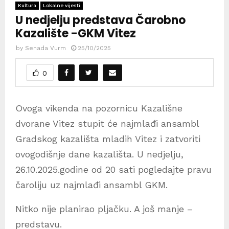
Kultura
Lokalne vijesti
U nedjelju predstava Čarobno
Kazalište -GKM Vitez
by
Senada Vurm
25/10/2025
0
Ovoga vikenda na pozornicu Kazališne
dvorane Vitez stupit će najmlađi ansambl
Gradskog kazališta mladih Vitez i zatvoriti
ovogodišnje dane kazališta. U nedjelju,
26.10.2025.godine od 20 sati pogledajte pravu
čaroliju uz najmlađi ansambl GKM.
Nitko nije planirao pljačku. A još manje –
predstavu.