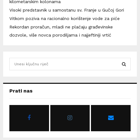
kilometarskim kolonama
Visoki predstavnik u samostanu sv. Franje u Gučoj Gori
Vitkom poziva na racionalno korištenje vode za piće
Rekordan proračun, mladi ne plaćaju građevinske
dozvole, više novca porodiljama i najjeftiniji vrtić
S
e
a
S
r
c
E
Prati nas
h
f
A
o
r
R
:
C
H