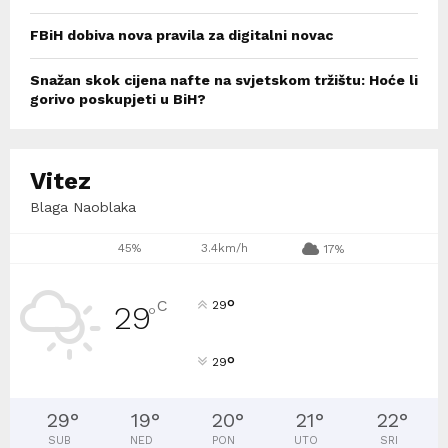
FBiH dobiva nova pravila za digitalni novac
Snažan skok cijena nafte na svjetskom tržištu: Hoće li
gorivo poskupjeti u BiH?
Vitez
Blaga Naoblaka
45%
3.4km/h
17%
°
C
29
29
°
°
29
29
°
19
°
20
°
21
°
22
°
SUB
NED
PON
UTO
SRI