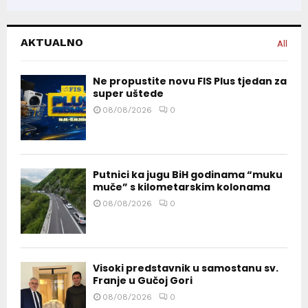
AKTUALNO
All
Ne propustite novu FIS Plus tjedan za
super uštede
08/08/2026
0
Putnici ka jugu BiH godinama “muku
muče” s kilometarskim kolonama
08/08/2026
0
Visoki predstavnik u samostanu sv.
Franje u Gučoj Gori
08/08/2026
0