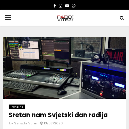
FACEBOOK
INSTAGRAM
YOUTUBE
WHATSAPP
PRIMARY
MENU
Trending
Sretan nam Svjetski dan radija
by
Senada Vurm
13/02/2026