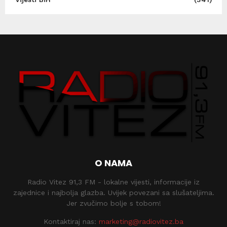
O NAMA
Radio Vitez 91,3 FM - lokalne vijesti, informacije iz
zajednice i najbolja glazba. Uvijek povezani sa slušateljima.
Jer zvučimo bolje s tobom!
Kontaktiraj nas:
marketing@radiovitez.ba