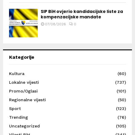
SIP BiH ovjerio kandidacijske liste za
kompenzacijske mandate
07/08/2026
0
Kategorije
Kultura
(60)
Lokalne vijesti
(737)
Promo/Oglasi
(101)
Regionalne vijesti
(50)
Sport
(123)
Trending
(76)
Uncategorized
(105)
Vijesti BiH
(341)