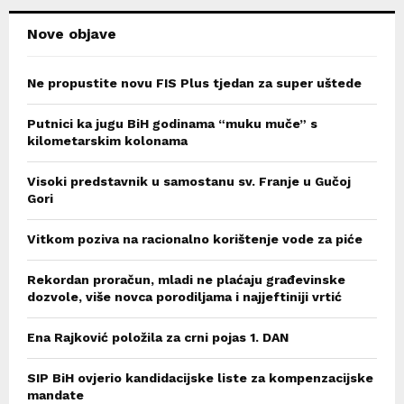
Nove objave
Ne propustite novu FIS Plus tjedan za super uštede
Putnici ka jugu BiH godinama “muku muče” s
kilometarskim kolonama
Visoki predstavnik u samostanu sv. Franje u Gučoj
Gori
Vitkom poziva na racionalno korištenje vode za piće
Rekordan proračun, mladi ne plaćaju građevinske
dozvole, više novca porodiljama i najjeftiniji vrtić
Ena Rajković položila za crni pojas 1. DAN
SIP BiH ovjerio kandidacijske liste za kompenzacijske
mandate