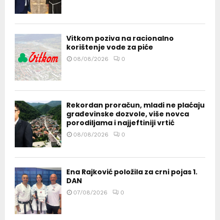
Vitkom poziva na racionalno
korištenje vode za piće
08/08/2026
0
Rekordan proračun, mladi ne plaćaju
građevinske dozvole, više novca
porodiljama i najjeftiniji vrtić
08/08/2026
0
Ena Rajković položila za crni pojas 1.
DAN
07/08/2026
0