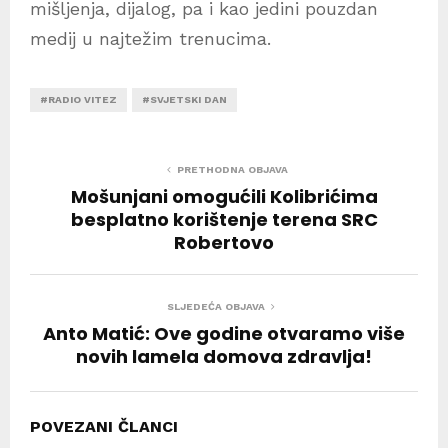
mišljenja, dijalog, pa i kao jedini pouzdan
medij u najtežim trenucima.
#RADIO VITEZ
#SVJETSKI DAN
PRETHODNA OBJAVA
Mošunjani omogućili Kolibrićima
besplatno korištenje terena SRC
Robertovo
SLJEDEĆA OBJAVA
Anto Matić: Ove godine otvaramo više
novih lamela domova zdravlja!
POVEZANI ČLANCI