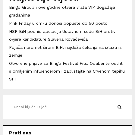
Bingo Group i ove godine otvara vrata VIP događaja
građanima
Pink Friday u cm-u donosi popuste do 50 posto
HSP BiH podnio apelaciju Ustavnom sudu BiH protiv
ovjere kandidature Slavena Kovačevića
Pojačan promet širom BiH, najduža čekanja na izlazu iz
zemlje
Otvorene prijave za Bingo Festival Fits: Odaberite outfit
s omiljenim influencerom i zablistajte na Crvenom tepihu
SFF
S
e
a
S
r
c
E
Prati nas