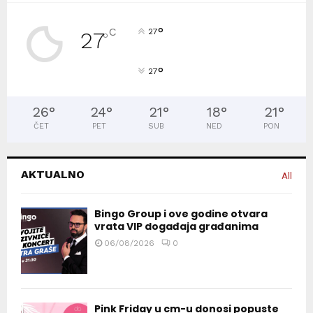
°
C
27
27
°
°
27
26
°
24
°
21
°
18
°
21
°
ČET
PET
SUB
NED
PON
AKTUALNO
All
Bingo Group i ove godine otvara
vrata VIP događaja građanima
06/08/2026
0
Pink Friday u cm-u donosi popuste