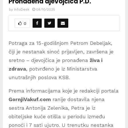
Pronađena djevojčica P.D.
by
InfoDesk
08/10/2025
0
Potraga za 15-godišnjom Petrom Debeljak,
čiji je nestanak sinoć prijavljen, završena je
sretno – djevojčica je pronađena
živa i
zdrava
, potvrđeno je iz Ministarstva
unutrašnjih poslova KSB.
Prema informacijama koje je redakciji portala
GornjiVakuf.com
ranije dostavila njena
sestra Antonija Zelenika, Petra je iz
obiteljske kuće otišla u periodu između
ponoći i 7 sati ujutro. U trenutku nestanka