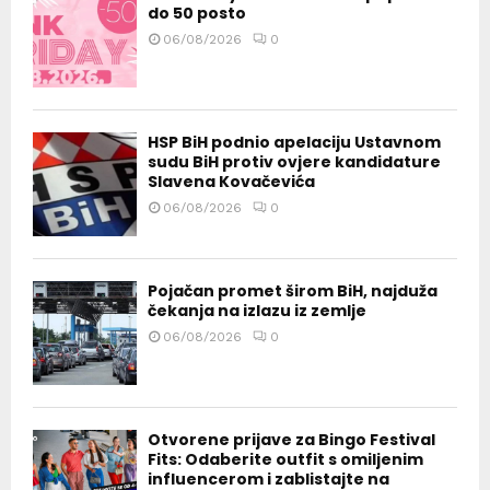
do 50 posto
06/08/2026
0
HSP BiH podnio apelaciju Ustavnom
sudu BiH protiv ovjere kandidature
Slavena Kovačevića
06/08/2026
0
Pojačan promet širom BiH, najduža
čekanja na izlazu iz zemlje
06/08/2026
0
Otvorene prijave za Bingo Festival
Fits: Odaberite outfit s omiljenim
influencerom i zablistajte na