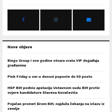
h
f
A
o
r
R
:
C
H
Nove objave
Bingo Group i ove godine otvara vrata VIP događaja
građanima
Pink Friday u cm-u donosi popuste do 50 posto
HSP BiH podnio apelaciju Ustavnom sudu BiH protiv
ovjere kandidature Slavena Kovačevića
Pojačan promet širom BiH, najduža čekanja na izlazu iz
zemlje