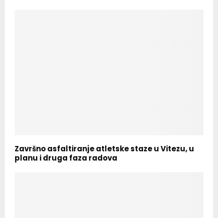
p
i
s
a
Završno asfaltiranje atletske staze u Vitezu, u
planu i druga faza radova