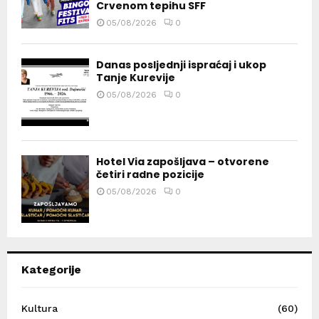
Crvenom tepihu SFF
05/08/2026
0
Danas posljednji ispraćaj i ukop
Tanje Kurevije
05/08/2026
0
Hotel Via zapošljava – otvorene
četiri radne pozicije
05/08/2026
0
Kategorije
Kultura
(60)