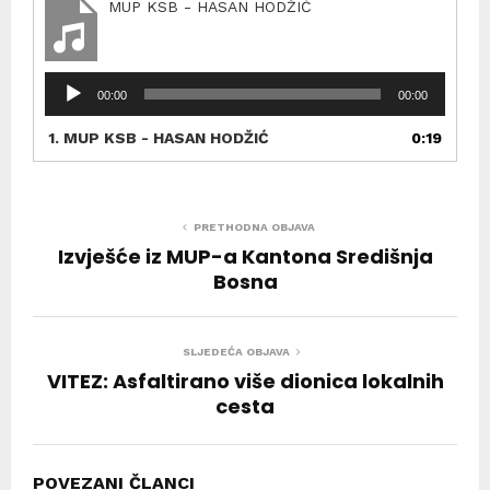
MUP KSB - HASAN HODŽIĆ
R
00:00
00:00
e
p
1.
MUP KSB - HASAN HODŽIĆ
0:19
r
o
d
u
PRETHODNA OBJAVA
k
Izvješće iz MUP-a Kantona Središnja
t
Bosna
o
r
a
SLJEDEĆA OBJAVA
u
VITEZ: Asfaltirano više dionica lokalnih
d
cesta
i
o
z
a
POVEZANI ČLANCI