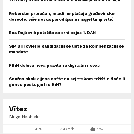
Vitkom poziva na racionalno korištenje vode za piće
Rekordan proračun, mladi ne plaćaju građevinske
dozvole, više novca porodiljama i najjeftiniji vrtić
Ena Rajković položila za crni pojas 1. DAN
SIP BiH ovjerio kandidacijske liste za kompenzacijske
mandate
FBiH dobiva nova pravila za digitalni novac
Snažan skok cijena nafte na svjetskom tržištu: Hoće li
gorivo poskupjeti u BiH?
Vitez
Blaga Naoblaka
45%
3.4km/h
17%