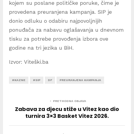
kojem su poslane političke poruke, čime je
provedena preuranjena kampanja. SIP je
donio odluku o odabiru najpovoljnijih
ponuđača za nabavu oglašavanja u dnevnom
tisku za potrebe provođenja izbora ove
godine na tri jezika u BiH.
Izvor: Viteški.ba
#KAZNE
#SIP
DF
PREURANJENA KAMPANJA
PRETHODNA OBJAVA
Zabava za djecu stiže u Vitez kao dio
turnira 3×3 Basket Vitez 2026.