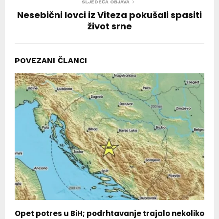
SLJEDEĆA OBJAVA
Nesebični lovci iz Viteza pokušali spasiti
život srne
POVEZANI ČLANCI
Opet potres u BiH; podrhtavanje trajalo nekoliko