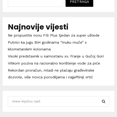
PRETRAGA
Najnovije vijesti
Ne propustite novu FIS Plus tjedan za super uštede
Putnici ka jugu BiH godinama “muku muče” s
kilometarskim kolonama
Visoki predstavnik u samostanu sv. Franje u Gučoj Gori
Vitkom poziva na racionalno korištenje vode za piće
Rekordan proračun, mladi ne plaćaju građevinske
dozvole, više novca porodiljama i najjeftiniji vrtić
S
e
a
S
r