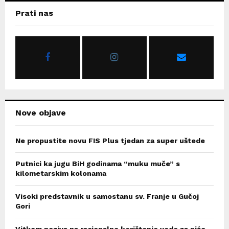
c
E
Prati nas
h
f
A
o
r
R
:
C
H
Nove objave
Ne propustite novu FIS Plus tjedan za super uštede
Putnici ka jugu BiH godinama “muku muče” s
kilometarskim kolonama
Visoki predstavnik u samostanu sv. Franje u Gučoj
Gori