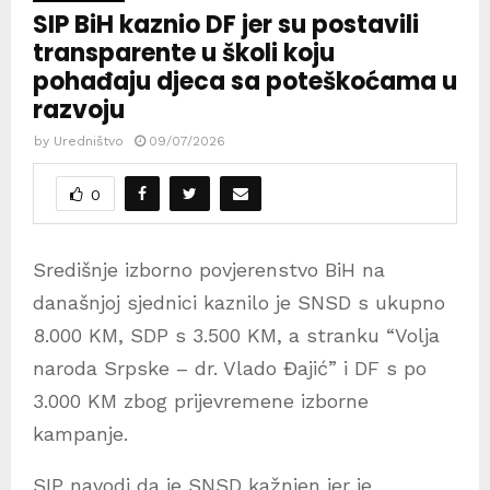
SIP BiH kaznio DF jer su postavili
transparente u školi koju
pohađaju djeca sa poteškoćama u
razvoju
by
Uredništvo
09/07/2026
0
Središnje izborno povjerenstvo BiH na
današnjoj sjednici kaznilo je SNSD s ukupno
8.000 KM, SDP s 3.500 KM, a stranku “Volja
naroda Srpske – dr. Vlado Đajić” i DF s po
3.000 KM zbog prijevremene izborne
kampanje.
SIP navodi da je SNSD kažnjen jer je