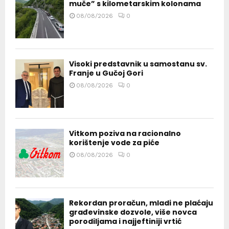
muče” s kilometarskim kolonama
08/08/2026
0
Visoki predstavnik u samostanu sv.
Franje u Gučoj Gori
08/08/2026
0
Vitkom poziva na racionalno
korištenje vode za piće
08/08/2026
0
Rekordan proračun, mladi ne plaćaju
građevinske dozvole, više novca
porodiljama i najjeftiniji vrtić