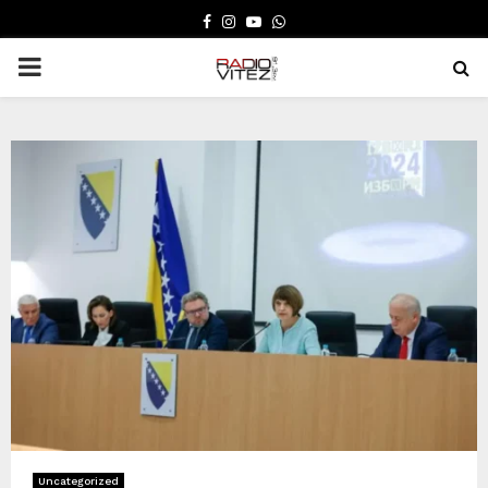
FACEBOOK
INSTAGRAM
YOUTUBE
WHATSAPP
PRIMARY
MENU
Uncategorized