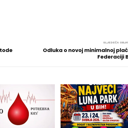
SLJEDEĆA OBJA
etode
Odluka o novoj minimalnoj plać
Federaciji 