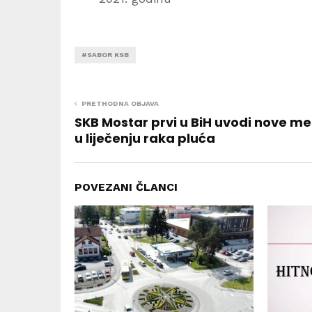
#SABOR KSB
PRETHODNA OBJAVA
SKB Mostar prvi u BiH uvodi nove m
u liječenju raka pluća
POVEZANI ČLANCI