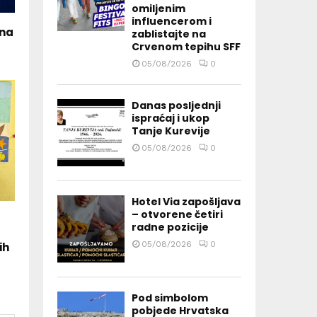
omiljenim
influencerom i
vna
zablistajte na
Crvenom tepihu SFF
05/08/2026
0
Danas posljednji
ispraćaj i ukop
Tanje Kurevije
05/08/2026
0
Hotel Via zapošljava
– otvorene četiri
radne pozicije
05/08/2026
0
ih
Pod simbolom
pobjede Hrvatska