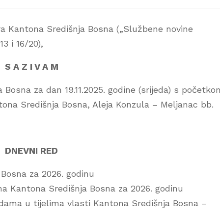
ra Kantona Središnja Bosna („Službene novine
3 i 16/20),
S A Z I V A M
 Bosna za dan 19.11.2025. godine (srijeda) s početko
tona Središnja Bosna, Aleja Konzula – Meljanac bb.
DNEVNI RED
 Bosna za 2026. godinu
na Kantona Središnja Bosna za 2026. godinu
dama u tijelima vlasti Kantona Središnja Bosna –