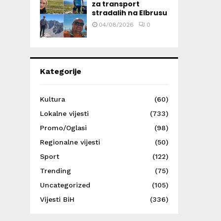
za transport
stradalih na Elbrusu
04/08/2026
0
Kategorije
Kultura
(60)
Lokalne vijesti
(733)
Promo/Oglasi
(98)
Regionalne vijesti
(50)
Sport
(122)
Trending
(75)
Uncategorized
(105)
Vijesti BiH
(336)