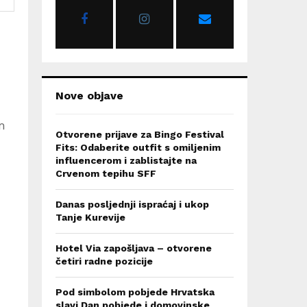
r
R
:
C
H
Nove objave
m
Otvorene prijave za Bingo Festival
Fits: Odaberite outfit s omiljenim
influencerom i zablistajte na
Crvenom tepihu SFF
Danas posljednji ispraćaj i ukop
Tanje Kurevije
Hotel Via zapošljava – otvorene
četiri radne pozicije
Pod simbolom pobjede Hrvatska
slavi Dan pobjede i domovinske