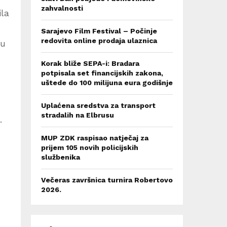
zahvalnosti
ila
Sarajevo Film Festival – Počinje
redovita online prodaja ulaznica
nu
Korak bliže SEPA-i: Bradara
potpisala set financijskih zakona,
uštede do 100 milijuna eura godišnje
Uplaćena sredstva za transport
stradalih na Elbrusu
.
MUP ZDK raspisao natječaj za
prijem 105 novih policijskih
službenika
Večeras završnica turnira Robertovo
2026.