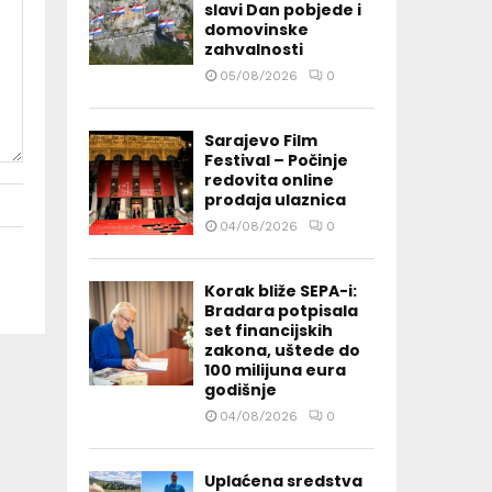
slavi Dan pobjede i
domovinske
zahvalnosti
05/08/2026
0
Sarajevo Film
Festival – Počinje
redovita online
prodaja ulaznica
04/08/2026
0
Korak bliže SEPA-i:
Bradara potpisala
set financijskih
zakona, uštede do
100 milijuna eura
godišnje
04/08/2026
0
Uplaćena sredstva