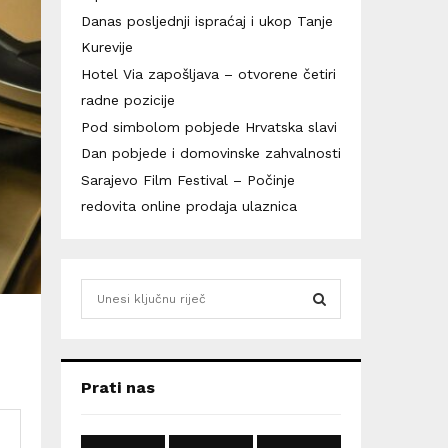
Danas posljednji ispraćaj i ukop Tanje
Kurevije
Hotel Via zapošljava – otvorene četiri
radne pozicije
Pod simbolom pobjede Hrvatska slavi
Dan pobjede i domovinske zahvalnosti
Sarajevo Film Festival – Počinje
redovita online prodaja ulaznica
S
e
a
S
r
c
E
Prati nas
h
f
A
o