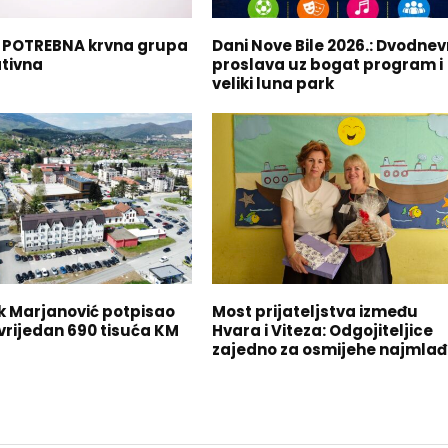
 POTREBNA krvna grupa
Dani Nove Bile 2026.: Dvodne
tivna
proslava uz bogat program i
veliki luna park
k Marjanović potpisao
Most prijateljstva između
vrijedan 690 tisuća KM
Hvara i Viteza: Odgojiteljice
zajedno za osmijehe najmlađ