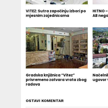
VITEZ: Sutra započinju izbori po
HITNO –
mjesnim zajednicama
AB nega
Gradska knjižnica “Vitez”
Načelni
privremeno zatvara vrata zbog
ugovor 
radova
OSTAVI KOMENTAR