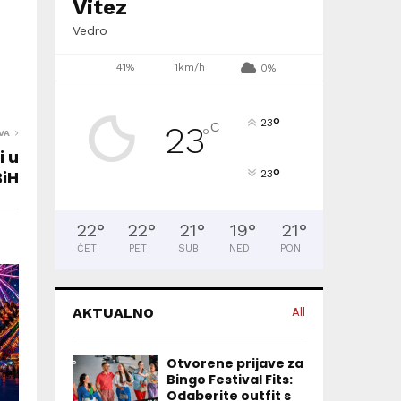
Vitez
Vedro
41%
1km/h
0%
°
23
C
23
°
VA
i u
°
BiH
23
22
°
22
°
21
°
19
°
21
°
ČET
PET
SUB
NED
PON
AKTUALNO
All
Otvorene prijave za
Bingo Festival Fits:
Odaberite outfit s