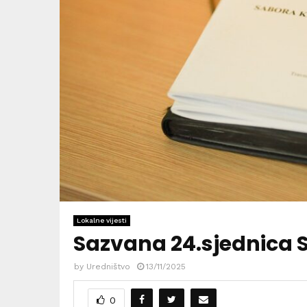
Lokalne vijesti
Sazvana 24.sjednica 
by
Uredništvo
13/11/2025
0