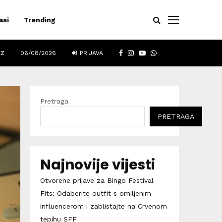
asi
Trending
FACEBOOK
INSTAGRAM
YOUTUBE
WHATSAPP
EZ
06/08/2026
PRIJAVA
Pretraga
PRETRAGA
Najnovije vijesti
Otvorene prijave za Bingo Festival
Fits: Odaberite outfit s omiljenim
influencerom i zablistajte na Crvenom
tepihu SFF