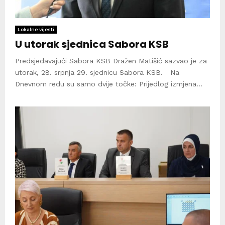
Lokalne vijesti
U utorak sjednica Sabora KSB
Predsjedavajući Sabora KSB Dražen Matišić sazvao je za
utorak, 28. srpnja 29. sjednicu Sabora KSB. Na
Dnevnom redu su samo dvije točke: Prijedlog izmjena...