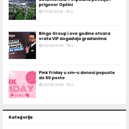
prigovor Općini
07/08/2026
0
Bingo Group i ove godine otvara
vrata VIP događaja građanima
06/08/2026
0
Pink Friday u cm-u donosi popuste
do 50 posto
06/08/2026
0
Kategorije