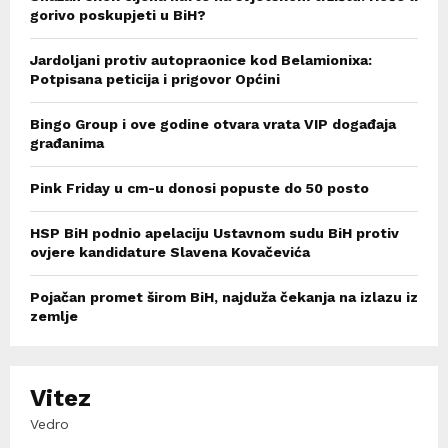
gorivo poskupjeti u BiH?
Jardoljani protiv autopraonice kod Belamionixa:
Potpisana peticija i prigovor Općini
Bingo Group i ove godine otvara vrata VIP događaja
građanima
Pink Friday u cm-u donosi popuste do 50 posto
HSP BiH podnio apelaciju Ustavnom sudu BiH protiv
ovjere kandidature Slavena Kovačevića
Pojačan promet širom BiH, najduža čekanja na izlazu iz
zemlje
Vitez
Vedro