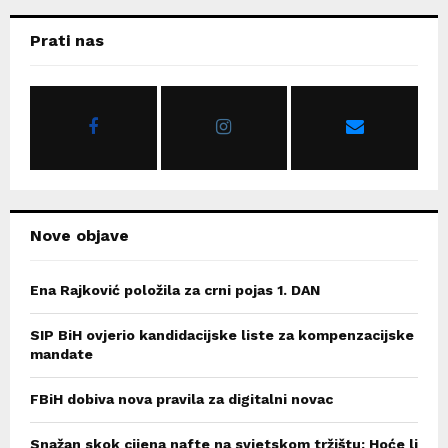
r
c
E
Prati nas
h
f
A
o
r
R
:
C
H
Nove objave
Ena Rajković položila za crni pojas 1. DAN
SIP BiH ovjerio kandidacijske liste za kompenzacijske
mandate
FBiH dobiva nova pravila za digitalni novac
Snažan skok cijena nafte na svjetskom tržištu: Hoće li