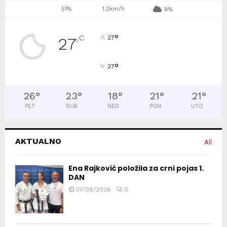
51%
1.2km/h
8%
°
C
27
27
°
°
27
26
°
23
°
18
°
21
°
21
°
PET
SUB
NED
PON
UTO
AKTUALNO
All
Ena Rajković položila za crni pojas 1.
DAN
07/08/2026
0