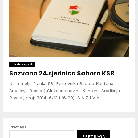
Lokalne vijesti
Sazvana 24.sjednica Sabora KSB
Na temelju članka 58. Poslovnika Sabora Kantona
Središnja Bosna („Službene novine Kantona Središnja
Bosna“, broj: 3/04, 6/13 i 16/20), S A Z I V A...
Pretraga
PRETRAGA