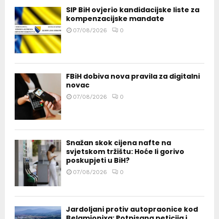
SIP BiH ovjerio kandidacijske liste za
kompenzacijske mandate
07/08/2026
0
FBiH dobiva nova pravila za digitalni
novac
07/08/2026
0
Snažan skok cijena nafte na
svjetskom tržištu: Hoće li gorivo
poskupjeti u BiH?
07/08/2026
0
Jardoljani protiv autopraonice kod
Belamionixa: Potpisana peticija i