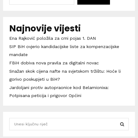
Najnovije vijesti
Ena Rajković položila za crni pojas 1. DAN
SIP BiH ovjerio kandidacijske liste za kompenzacijske
mandate
FBiH dobiva nova pravila za digitalni novac
Snažan skok cijena nafte na svjetskom tržištu: Hoće li
gorivo poskupjeti u BiH?
Jardoljani protiv autopraonice kod Belamionixa:
Potpisana peticija i prigovor Općini
S
e
a
S