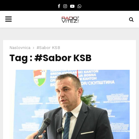
FACEBOOK
INSTAGRAM
YOUTUBE
WHATSAPP
PRIMARY
MENU
Naslovnica
#Sabor KSB
Tag : #Sabor KSB