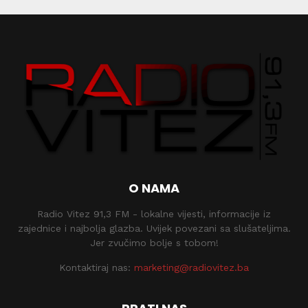
O NAMA
Radio Vitez 91,3 FM - lokalne vijesti, informacije iz
zajednice i najbolja glazba. Uvijek povezani sa slušateljima.
Jer zvučimo bolje s tobom!
Kontaktiraj nas:
marketing@radiovitez.ba