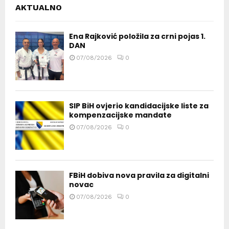
AKTUALNO
Ena Rajković položila za crni pojas 1.
DAN
07/08/2026
0
SIP BiH ovjerio kandidacijske liste za
kompenzacijske mandate
07/08/2026
0
FBiH dobiva nova pravila za digitalni
novac
07/08/2026
0