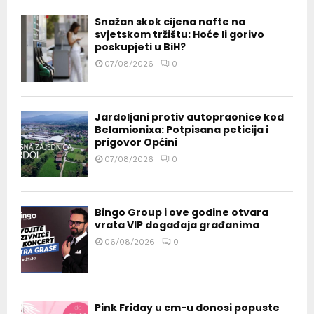
Snažan skok cijena nafte na
svjetskom tržištu: Hoće li gorivo
poskupjeti u BiH?
07/08/2026
0
Jardoljani protiv autopraonice kod
Belamionixa: Potpisana peticija i
prigovor Općini
07/08/2026
0
Bingo Group i ove godine otvara
vrata VIP događaja građanima
06/08/2026
0
Pink Friday u cm-u donosi popuste