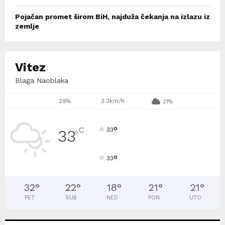
Pojačan promet širom BiH, najduža čekanja na izlazu iz
zemlje
Vitez
Blaga Naoblaka
29%
3.3km/h
21%
°
C
33
33
°
°
33
32
°
22
°
18
°
21
°
21
°
PET
SUB
NED
PON
UTO