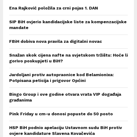
Ena Rajković položila za crni pojas 1. DAN
SIP BiH ovjerio kandidacijske liste za kompenzacijske
mandate
FBiH dobiva nova pravila za digitalni novac
Snažan skok cijena nafte na svjetskom tržištu: Hoće li
gorivo poskupjeti u BiH?
Jardoljani protiv autopraonice kod Belamionixa:
Potpisana peticija i prigovor Općini
Bingo Group i ove godine otvara vrata VIP događaja
građanima
Pink Friday u cm-u donosi popuste do 50 posto
HSP BiH podnio apelaciju Ustavnom sudu BiH protiv
ovjere kandidature Slavena Kovačevića