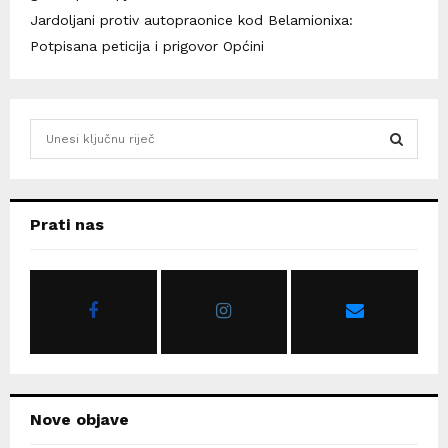
Jardoljani protiv autopraonice kod Belamionixa:
Potpisana peticija i prigovor Općini
S
e
a
S
r
c
E
Prati nas
h
f
A
o
r
R
:
C
H
Nove objave