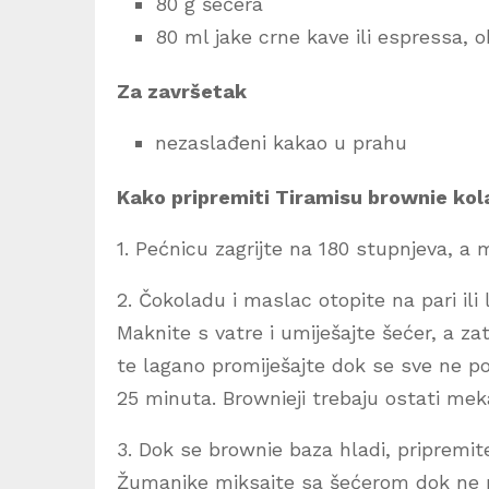
80 g šećera
80 ml jake crne kave ili espressa, 
Za završetak
nezaslađeni kakao u prahu
Kako pripremiti Tiramisu brownie kol
1. Pećnicu zagrijte na 180 stupnjeva, a
2. Čokoladu i maslac otopite na pari ili
Maknite s vatre i umiješajte šećer, a zat
te lagano promiješajte dok se sve ne pov
25 minuta. Brownieji trebaju ostati meka
3. Dok se brownie baza hladi, pripremit
Žumanjke miksajte sa šećerom dok ne p