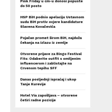
Pink Friday u cm-u donosi popuste
do 50 posto
HSP BiH podnio apelaciju Ustavnom
sudu BiH protiv ovjere kandidature
Slavena Kovačevića
Pojačan promet širom BiH, najduža
čekanja na izlazu iz zemlje
Otvorene prijave za Bingo Festival
Fits: Odaberite outfit s omiljenim
influencerom i zablistajte na
Crvenom tepihu SFF
Danas posljednji ispraćaj i ukop
Tanje Kurevije
Hotel Via zapošljava – otvorene
četiri radne pozicije