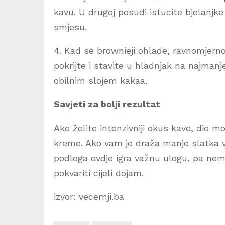
kavu. U drugoj posudi istucite bjelanjk
smjesu.
4. Kad se brownieji ohlade, ravnomjern
pokrijte i stavite u hladnjak na najmanje
obilnim slojem kakaa.
Savjeti za bolji rezultat
Ako želite intenzivniji okus kave, dio m
kreme. Ako vam je draža manje slatka ve
podloga ovdje igra važnu ulogu, pa nemo
pokvariti cijeli dojam.
izvor: vecernji.ba