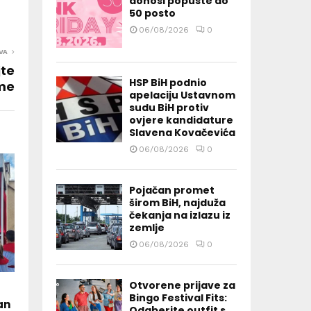
donosi popuste do
50 posto
06/08/2026
0
VA
jte
HSP BiH podnio
eme
apelaciju Ustavnom
sudu BiH protiv
ovjere kandidature
Slavena Kovačevića
06/08/2026
0
Pojačan promet
širom BiH, najduža
čekanja na izlazu iz
zemlje
06/08/2026
0
Otvorene prijave za
Bingo Festival Fits:
an
Odaberite outfit s