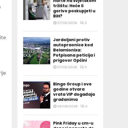
nafte na svjetskom
tržištu: Hoće li
e
gorivo poskupjeti u
BiH?
07/08/2026
0
ite
Jardoljani protiv
autopraonice kod
Belamionixa:
Potpisana peticija i
prigovor Općini
07/08/2026
0
ije
Bingo Group i ove
godine otvara
vrata VIP događaja
građanima
06/08/2026
0
Pink Friday u cm-u