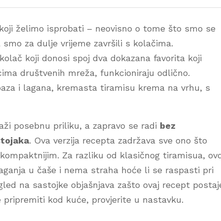
t koji želimo isprobati – neovisno o tome što smo se
 smo za dulje vrijeme završili s kolačima.
 kolač koji donosi spoj dva dokazana favorita koji
icima društvenih mreža, funkcioniraju odlično.
baza i lagana, kremasta tiramisu krema na vrhu, s
raži posebnu priliku, a zapravo se radi
bez
stojaka
. Ova verzija recepta zadržava sve ono što
 kompaktnijim. Za razliku od klasičnog tiramisua, ov
ganja u čaše i nema straha hoće li se raspasti pri
ogled na sastojke objašnjava zašto ovaj recept postaj
 pripremiti kod kuće, provjerite u nastavku.