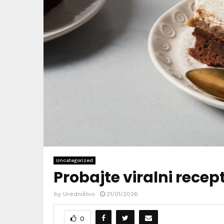
Uncategorized
Probajte viralni recep
by
Uredništvo
21/01/2026
0