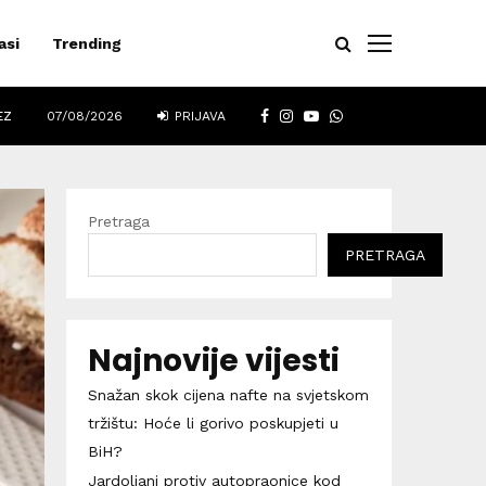
asi
Trending
FACEBOOK
INSTAGRAM
YOUTUBE
WHATSAPP
EZ
07/08/2026
PRIJAVA
Pretraga
PRETRAGA
Najnovije vijesti
Snažan skok cijena nafte na svjetskom
tržištu: Hoće li gorivo poskupjeti u
BiH?
Jardoljani protiv autopraonice kod