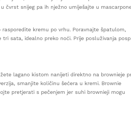
e u čvrst snijeg pa ih nježno umiješajte u mascarpon
o rasporedite kremu po vrhu. Poravnajte špatulom,
 tri sata, idealno preko noći. Prije posluživanja posp
ožete lagano kistom nanijeti direktno na brownieje pr
rzija, smanjite količinu šećera u kremi. Brownie
jte pretjerati s pečenjem jer suhi brownieji mogu