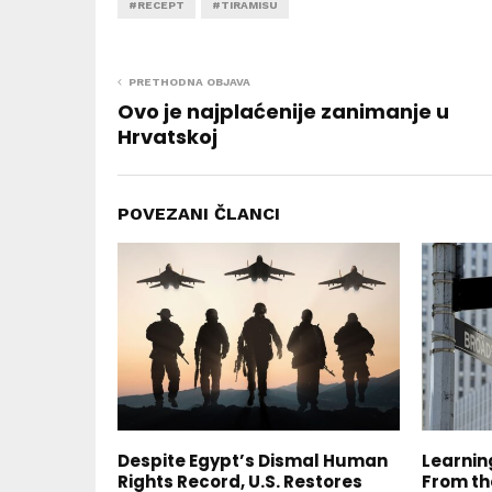
#RECEPT
#TIRAMISU
PRETHODNA OBJAVA
Ovo je najplaćenije zanimanje u
Hrvatskoj
POVEZANI ČLANCI
Despite Egypt’s Dismal Human
Learnin
Rights Record, U.S. Restores
From the