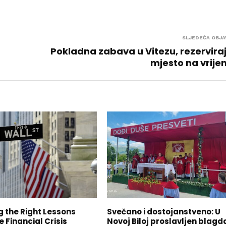
SLJEDEĆA OBJA
Pokladna zabava u Vitezu, rezervira
mjesto na vrij
g the Right Lessons
Svečano i dostojanstveno: U
 Financial Crisis
Novoj Biloj proslavljen blagd