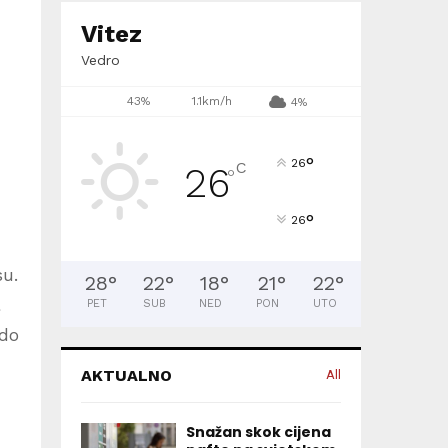
Vitez
Vedro
43%
1.1km/h
4%
°
26
C
26
°
°
26
su.
28
°
22
°
18
°
21
°
22
°
PET
SUB
NED
PON
UTO
 do
AKTUALNO
All
Snažan skok cijena