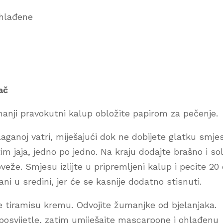
ohlađene
ač
 manji pravokutni kalup obložite papirom za pečenje.
 laganoj vatri, miješajući dok ne dobijete glatku smje
im jaja, jedno po jedno. Na kraju dodajte brašno i sol
eže. Smjesu izlijte u pripremljeni kalup i pecite 20
ni u sredini, jer će se kasnije dodatno stisnuti.
e tiramisu kremu. Odvojite žumanjke od bjelanjaka.
osvijetle, zatim umiješajte mascarpone i ohlađenu