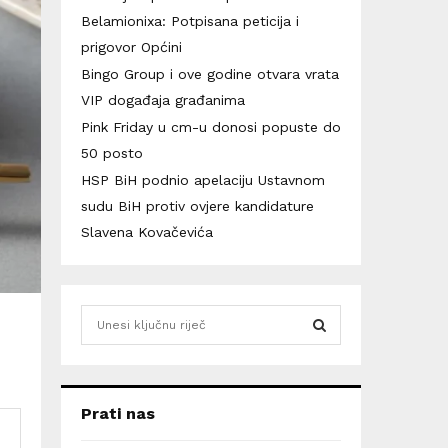
Belamionixa: Potpisana peticija i
prigovor Općini
Bingo Group i ove godine otvara vrata
VIP događaja građanima
Pink Friday u cm-u donosi popuste do
50 posto
HSP BiH podnio apelaciju Ustavnom
sudu BiH protiv ovjere kandidature
Slavena Kovačevića
S
e
a
S
r
c
E
Prati nas
h
f
A