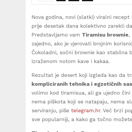
Nova godina, novi (slatki) viralni recep
prije desetak dana kolektivno zarekli da
Predstavljamo vam
Tiramisu brownie
,
zajedno, ako je vjerovati brojnim korisn
Čokoladni, sočni brownie kao stabilna 
izraženom notom kave i kakaa.
Rezultat je desert koji izgleda kao da t
kompliciranih tehnika i egzotičnih sa
volimo kod tiramisua, ali ga ujedno čini
nema piškota koji se natapaju, nema sla
serviranju, piše
telegram.hr
. Već brzi p
sve popularniji, a kako ga točno možete