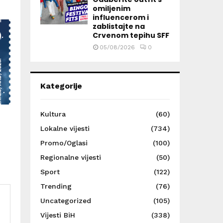
omiljenim
influencerom i
zablistajte na
Crvenom tepihu SFF
05/08/2026
0
Kategorije
Kultura
(60)
Lokalne vijesti
(734)
Promo/Oglasi
(100)
Regionalne vijesti
(50)
Sport
(122)
Trending
(76)
Uncategorized
(105)
Vijesti BiH
(338)