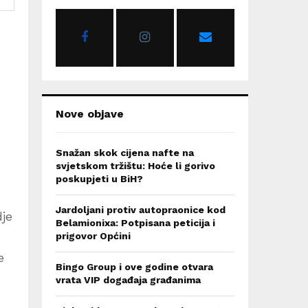
o
r
R
:
C
H
Nove objave
Snažan skok cijena nafte na
svjetskom tržištu: Hoće li gorivo
poskupjeti u BiH?
Jardoljani protiv autopraonice kod
dje
Belamionixa: Potpisana peticija i
prigovor Općini
e
Bingo Group i ove godine otvara
vrata VIP događaja građanima