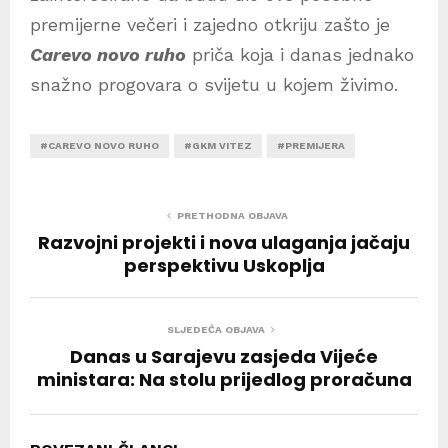
premijerne večeri i zajedno otkriju zašto je
Carevo novo ruho
priča koja i danas jednako
snažno progovara o svijetu u kojem živimo.
#CAREVO NOVO RUHO
#GKM VITEZ
#PREMIJERA
PRETHODNA OBJAVA
Razvojni projekti i nova ulaganja jačaju
perspektivu Uskoplja
SLJEDEĆA OBJAVA
Danas u Sarajevu zasjeda Vijeće
ministara: Na stolu prijedlog proračuna