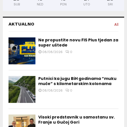
SUB
NED
PON
UTO
SRI
AKTUALNO
All
Ne propustite novu FIS Plus tjedan za
super uštede
08/08/2026
0
Putnici ka jugu BiH godinama “muku
muče” s kilometarskim kolonama
08/08/2026
0
Visoki predstavnik u samostanu sv.
Franje u Gučoj Gori