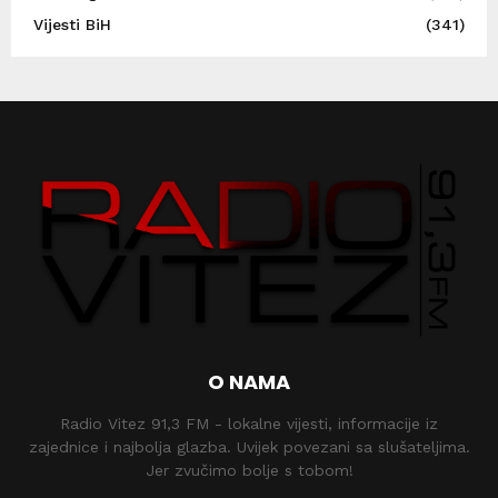
Vijesti BiH
(341)
O NAMA
Radio Vitez 91,3 FM - lokalne vijesti, informacije iz
zajednice i najbolja glazba. Uvijek povezani sa slušateljima.
Jer zvučimo bolje s tobom!