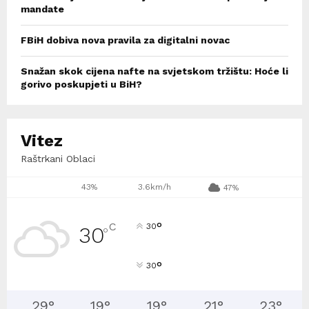
mandate
FBiH dobiva nova pravila za digitalni novac
Snažan skok cijena nafte na svjetskom tržištu: Hoće li
gorivo poskupjeti u BiH?
Vitez
Raštrkani Oblaci
43%
3.6km/h
47%
°
C
30
30
°
°
30
29
°
19
°
19
°
21
°
23
°