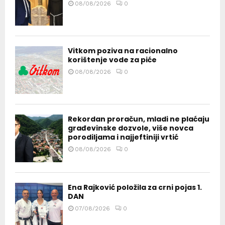
08/08/2026
0
Vitkom poziva na racionalno
korištenje vode za piće
08/08/2026
0
Rekordan proračun, mladi ne plaćaju
građevinske dozvole, više novca
porodiljama i najjeftiniji vrtić
08/08/2026
0
Ena Rajković položila za crni pojas 1.
DAN
07/08/2026
0