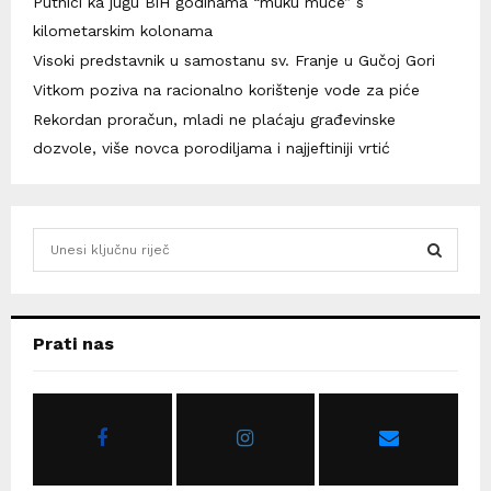
Putnici ka jugu BiH godinama “muku muče” s
kilometarskim kolonama
Visoki predstavnik u samostanu sv. Franje u Gučoj Gori
Vitkom poziva na racionalno korištenje vode za piće
Rekordan proračun, mladi ne plaćaju građevinske
dozvole, više novca porodiljama i najjeftiniji vrtić
S
e
a
S
r
c
E
Prati nas
h
f
A
o
r
R
:
C