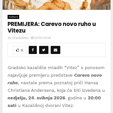
Kultura
PREMIJERA: Carevo novo ruho u
Vitezu
by
Uredništvo
21/05/2026
0
Gradsko kazalište mladih “Vitez” s ponosom
najavljuje premijeru predstave
Carevo novo
ruho
, nastale prema poznatoj priči Hansa
Christiana Andersena, koja će biti izvedena u
nedjelju, 24. svibnja 2026
. godine u
20:00
sati
u Kazališnoj dvorani Vitez.