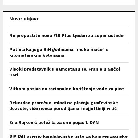
H
Nove objave
Ne propustite novu FIS Plus tjedan za super uštede
Putnici ka jugu BiH godinama “muku muče” s
kilometarskim kolonama
Visoki predstavnik u samostanu sv. Franje u Gučoj
Gori
Vitkom poziva na racionalno korištenje vode za piće
Rekordan proračun, mladi ne plaćaju građevinske
dozvole, više novca porodiljama i najjeftiniji vrtić
Ena Rajković položila za crni pojas 1. DAN
SIP BiH ovjerio kandidacijske liste za kompenzacijske